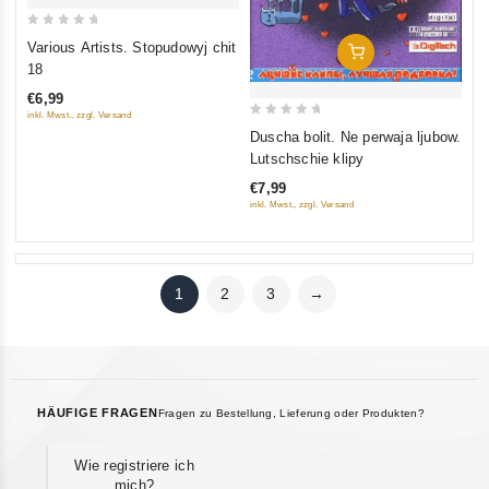
0
Various Artists. Stopudowyj chit
In Den Warenkorb
out
18
of
€6,99
5
inkl. Mwst., zzgl. Versand
0
Duscha bolit. Ne perwaja ljubow.
out
Lutschschie klipy
of
€7,99
5
inkl. Mwst., zzgl. Versand
1
2
3
→
HÄUFIGE FRAGEN
Fragen zu Bestellung, Lieferung oder Produkten?
Wie registriere ich
mich?