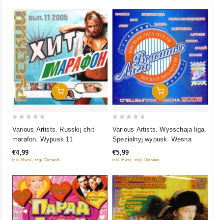
In Den Warenkorb
In Den Warenkorb
0
0
Various Artists. Russkij chit-
Various Artists. Wysschaja liga.
out
out
marafon. Wypusk 11
Spezialnyj wypusk. Wesna
of
of
€4,99
€5,99
5
5
inkl. Mwst., zzgl. Versand
inkl. Mwst., zzgl. Versand