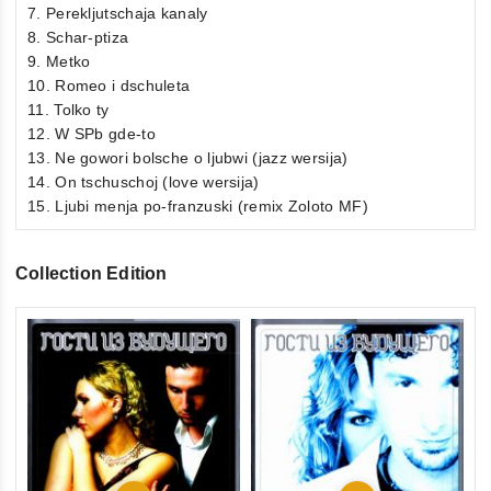
7. Perekljutschaja kanaly
8. Schar-ptiza
9. Metko
10. Romeo i dschuleta
11. Tolko ty
12. W SPb gde-to
13. Ne gowori bolsche o ljubwi (jazz wersija)
14. On tschuschoj (love wersija)
15. Ljubi menja po-franzuski (remix Zoloto MF)
Collection Edition
0
Go
ou
Co
of
€1
5
inkl