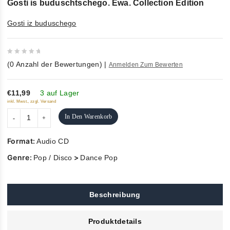
Gosti is buduschtschego. Ewa. Collection Edition
Gosti iz buduschego
0
(
0
Anzahl der Bewertungen)
|
Anmelden Zum Bewerten
out
of
5
€11,99
3 auf Lager
inkl. Mwst., zzgl. Versand
In Den Warenkorb
Format:
Audio CD
Genre:
>
Pop / Disco
Dance Pop
Beschreibung
Produktdetails