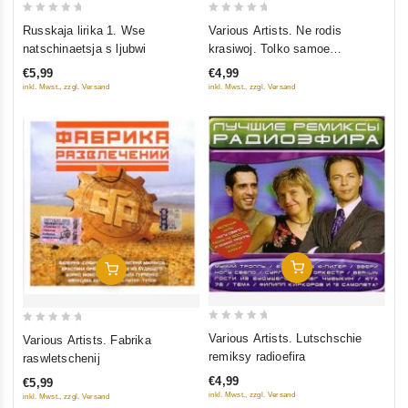
0
0
Russkaja lirika 1. Wse
Various Artists. Ne rodis
out
out
natschinaetsja s ljubwi
krasiwoj. Tolko samoe
of
of
lutschschee
€5,99
€4,99
5
5
inkl. Mwst., zzgl. Versand
inkl. Mwst., zzgl. Versand
In Den Warenkorb
In Den Warenkorb
0
0
Various Artists. Lutschschie
Various Artists. Fabrika
out
out
remiksy radioefira
raswletschenij
of
of
€4,99
€5,99
5
5
inkl. Mwst., zzgl. Versand
inkl. Mwst., zzgl. Versand