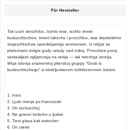
Für Hersteller
Tak usch sloschilos, tschto wse, tschto imeet
buduschtschee, imeet taksche i proschloe, wse dejstwitelno
stojaschtschee opredeljaetsja wremenem. U rebjat sa
pletschami dolgie gody raboty nad soboj. Proschloe poroj
sastawljaet ogljanutsja na sebja — tak tworitsja istorija.
Wsja istorija snamenitoj piterskoj gruppy "Gosti is
budeschtschego" w ekskljusiwnom kollekzionnom isdanii.
1. Intro
2. Ljubi menja po-franzusski
3. On tschuschoj
4. Ne gowori bolsche o ljubwi
5. Twoi glasa kak wetscher
6. On uletel