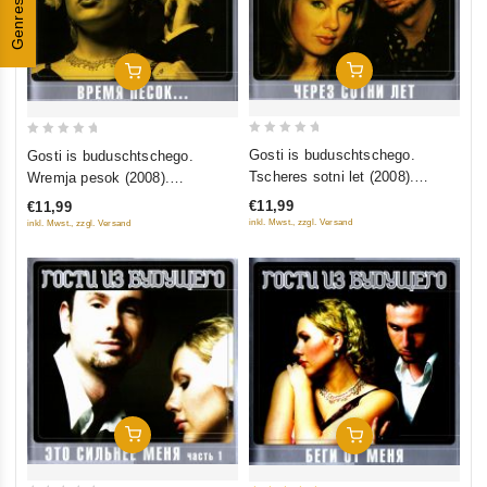
Genres
In Den Warenkorb
In Den Warenkorb
0
0
Gosti is buduschtschego.
Gosti is buduschtschego.
out
out
Tscheres sotni let (2008).
Wremja pesok (2008).
of
of
Collection Edition
Collection Edition
€11,99
€11,99
5
5
inkl. Mwst., zzgl. Versand
inkl. Mwst., zzgl. Versand
In Den Warenkorb
In Den Warenkorb