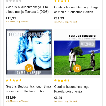
0
5
Gosti is buduschtschego. Eto
Gosti is buduschtschego. Begi
out
out of 5
silnee menja Tschast 1 (2008).
ot menja. Collection Edition
of
Collection Edition
€12,99
€11,99
5
inkl. Mwst., zzgl. Versand
inkl. Mwst., zzgl. Versand
In Den Warenkorb
In Den Warenkorb
5
5
Gosti is Buduschtschego. Sima
Gosti is buduschtschego.
out of 5
out of 5
w serdze. Collection Edition
Prawila dwischenija
€11,99
€6,99
inkl. Mwst., zzgl. Versand
inkl. Mwst., zzgl. Versand