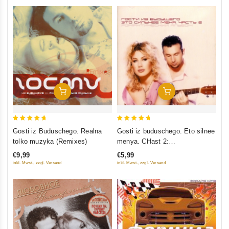
In Den Warenkorb
In Den Warenkorb
5
5
Gosti iz Buduschego. Realna
Gosti iz buduschego. Eto silnee
out of 5
out of 5
tolko muzyka (Remixes)
menya. CHast 2:
Romanticheskij albom
€9,99
€5,99
inkl. Mwst., zzgl. Versand
inkl. Mwst., zzgl. Versand