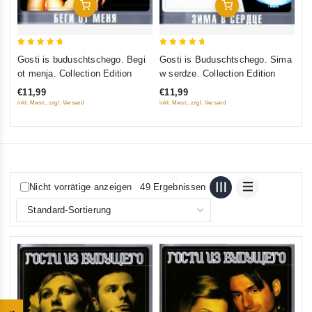
In Den Warenkorb
In Den Warenkorb
5
5
Gosti is buduschtschego. Begi
Gosti is Buduschtschego. Sima
out of 5
out of 5
ot menja. Collection Edition
w serdze. Collection Edition
€11,99
€11,99
inkl. Mwst., zzgl. Versand
inkl. Mwst., zzgl. Versand
Nicht vorrätige anzeigen
49 Ergebnissen