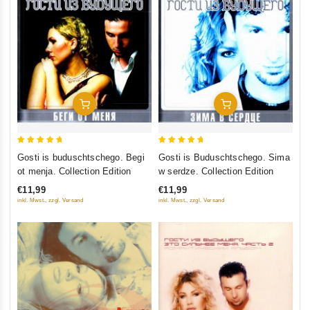
In Den Warenkorb
In Den Warenkorb
5
5
Gosti is buduschtschego. Begi
Gosti is Buduschtschego. Sima
out of 5
out of 5
ot menja. Collection Edition
w serdze. Collection Edition
€11,99
€11,99
inkl. Mwst., zzgl. Versand
inkl. Mwst., zzgl. Versand