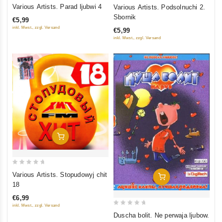
0
0
Various Artists. Parad ljubwi 4
Various Artists. Podsolnuchi 2.
out
out
Sbornik
€5,99
of
of
inkl. Mwst., zzgl. Versand
€5,99
5
5
inkl. Mwst., zzgl. Versand
In Den Warenkorb
0
Various Artists. Stopudowyj chit
In Den Warenkorb
out
18
of
€6,99
5
inkl. Mwst., zzgl. Versand
0
Duscha bolit. Ne perwaja ljubow.
out