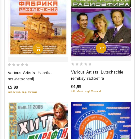
In Den Warenkorb
In Den Warenkorb
0
0
Various Artists. Lutschschie
Various Artists. Fabrika
out
out
remiksy radioefira
raswletschenij
of
of
€4,99
€5,99
5
5
inkl. Mwst., zzgl. Versand
inkl. Mwst., zzgl. Versand