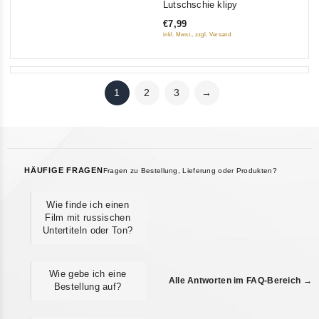
Lutschschie klipy
of
€7,99
5
inkl. Mwst., zzgl. Versand
1
2
3
→
HÄUFIGE FRAGEN
Fragen zu Bestellung, Lieferung oder Produkten?
Wie finde ich einen
Film mit russischen
Untertiteln oder Ton?
Wie gebe ich eine
Alle Antworten im FAQ-Bereich →
Bestellung auf?