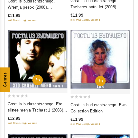
Gosti is buduschtschego.
Gosti is buduschtschego.
out
out
Tscheres sotni let (2008).
Wremja pesok (2008).
of
of
Collection Edition
Collection Edition
€11,99
€11,99
5
5
inkl. Mwst., zzgl. Versand
inkl. Mwst., zzgl. Versand
Genres
In Den Warenkorb
In Den Warenkorb
0
0
Gosti is buduschtschego. Eto
Gosti is buduschtschego. Ewa.
out
out
silnee menja Tschast 1 (2008).
Collection Edition
of
of
Collection Edition
€12,99
€11,99
5
5
inkl. Mwst., zzgl. Versand
inkl. Mwst., zzgl. Versand