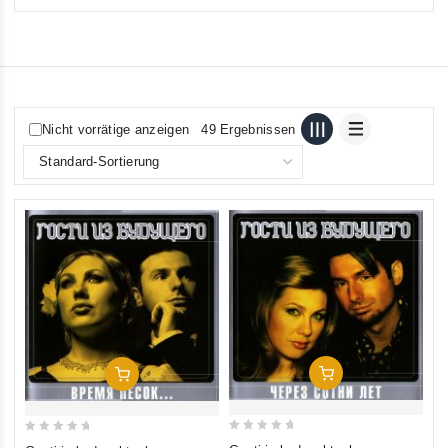
Nicht vorrätige anzeigen
49 Ergebnissen
In Den Warenkorb
In Den Warenkorb
0
0