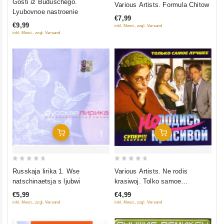
Gosti iz Buduschego.
Various Artists. Formula Chitow
out of 5
out
Lyubovnoe nastroenie
€7,99
of
€9,99
inkl. Mwst., zzgl. Versand
5
inkl. Mwst., zzgl. Versand
In Den Warenkorb
In Den Warenkorb
0
0
Russkaja lirika 1. Wse
Various Artists. Ne rodis
out
out
natschinaetsja s ljubwi
krasiwoj. Tolko samoe
of
of
lutschschee
€5,99
€4,99
5
5
inkl. Mwst., zzgl. Versand
inkl. Mwst., zzgl. Versand