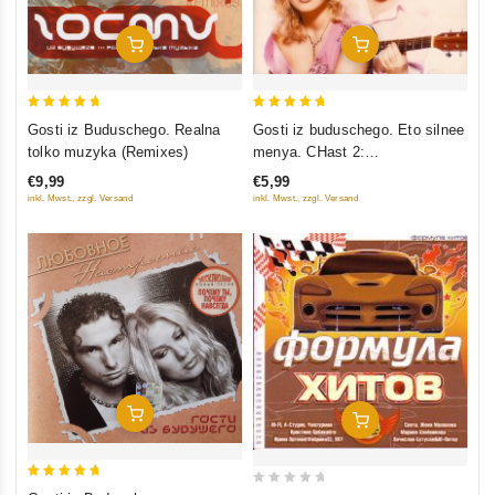
In Den Warenkorb
In Den Warenkorb
5
5
Gosti iz Buduschego. Realna
Gosti iz buduschego. Eto silnee
out of 5
out of 5
tolko muzyka (Remixes)
menya. CHast 2:
Romanticheskij albom
€9,99
€5,99
inkl. Mwst., zzgl. Versand
inkl. Mwst., zzgl. Versand
In Den Warenkorb
In Den Warenkorb
5
0