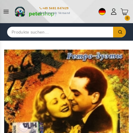
+49 5481 847429
Weltweiter Versand
0
Suchen
nach: