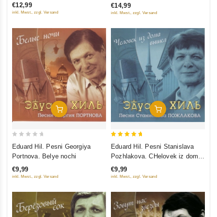
€12,99
€14,99
5
5
inkl. Mwst., zzgl. Versand
inkl. Mwst., zzgl. Versand
In Den Warenkorb
In Den Warenkorb
0
5
Eduard Hil. Pesni Georgiya
Eduard Hil. Pesni Stanislava
out
out of 5
Portnova. Belye nochi
Pozhlakova. CHelovek iz doma
of
vyshel
€9,99
€9,99
5
inkl. Mwst., zzgl. Versand
inkl. Mwst., zzgl. Versand