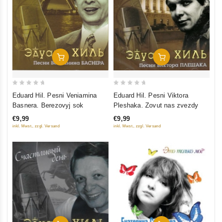
In Den Warenkorb
In Den Warenkorb
0
0
Eduard Hil. Pesni Veniamina
Eduard Hil. Pesni Viktora
out
out
Basnera. Berezovyj sok
Pleshaka. Zovut nas zvezdy
of
of
€9,99
€9,99
5
5
inkl. Mwst., zzgl. Versand
inkl. Mwst., zzgl. Versand