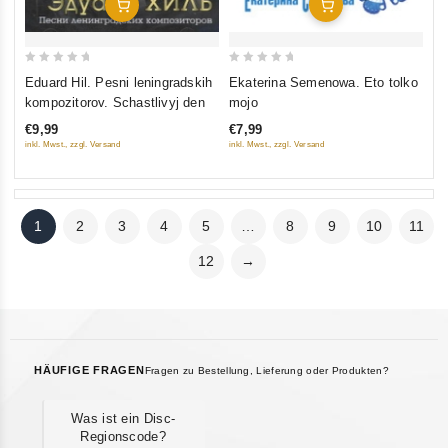
In Den Warenkorb
In Den Warenkorb
0
0
Eduard Hil. Pesni leningradskih
Ekaterina Semenowa. Eto tolko
out
out
kompozitorov. Schastlivyj den
mojo
of
of
€9,99
€7,99
5
5
inkl. Mwst., zzgl. Versand
inkl. Mwst., zzgl. Versand
1
2
3
4
5
…
8
9
10
11
12
→
HÄUFIGE FRAGEN
Fragen zu Bestellung, Lieferung oder Produkten?
Was ist ein Disc-
Regionscode?