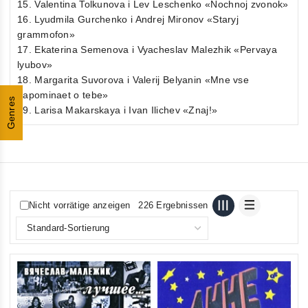
15. Valentina Tolkunova i Lev Leschenko «Nochnoj zvonok»
16. Lyudmila Gurchenko i Andrej Mironov «Staryj
grammofon»
17. Ekaterina Semenova i Vyacheslav Malezhik «Pervaya
lyubov»
18. Margarita Suvorova i Valerij Belyanin «Mne vse
napominaet o tebe»
Genres
19. Larisa Makarskaya i Ivan Ilichev «Znaj!»
Nicht vorrätige anzeigen
226 Ergebnissen