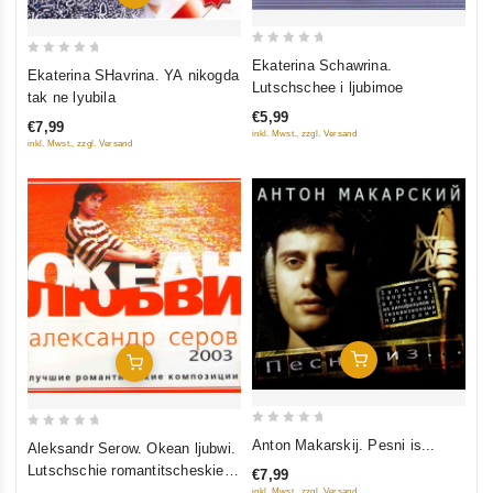
0
Ekaterina Schawrina.
0
Ekaterina SHavrina. YA nikogda
out
Lutschschee i ljubimoe
out
tak ne lyubila
of
of
€5,99
5
€7,99
5
inkl. Mwst., zzgl. Versand
inkl. Mwst., zzgl. Versand
In Den Warenkorb
In Den Warenkorb
0
0
Anton Makarskij. Pesni is...
Aleksandr Serow. Okean ljubwi.
out
out
Lutschschie romantitscheskie
€7,99
of
of
komposizii
inkl. Mwst., zzgl. Versand