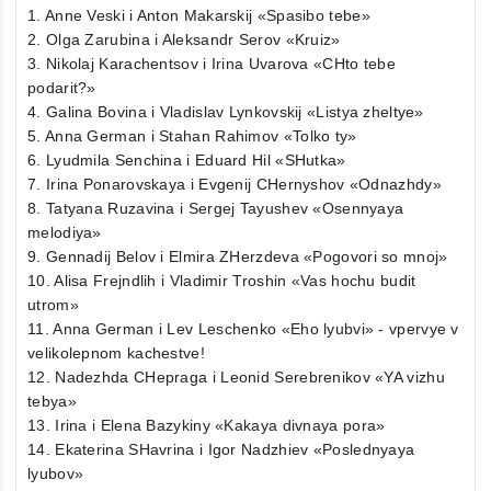
1. Anne Veski i Anton Makarskij «Spasibo tebe»
2. Olga Zarubina i Aleksandr Serov «Kruiz»
3. Nikolaj Karachentsov i Irina Uvarova «CHto tebe
podarit?»
4. Galina Bovina i Vladislav Lynkovskij «Listya zheltye»
5. Anna German i Stahan Rahimov «Tolko ty»
6. Lyudmila Senchina i Eduard Hil «SHutka»
7. Irina Ponarovskaya i Evgenij CHernyshov «Odnazhdy»
8. Tatyana Ruzavina i Sergej Tayushev «Osennyaya
melodiya»
9. Gennadij Belov i Elmira ZHerzdeva «Pogovori so mnoj»
10. Alisa Frejndlih i Vladimir Troshin «Vas hochu budit
utrom»
11. Anna German i Lev Leschenko «Eho lyubvi» - vpervye v
velikolepnom kachestve!
12. Nadezhda CHepraga i Leonid Serebrenikov «YA vizhu
tebya»
13. Irina i Elena Bazykiny «Kakaya divnaya pora»
14. Ekaterina SHavrina i Igor Nadzhiev «Poslednyaya
lyubov»