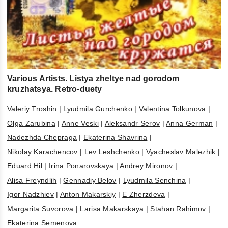
Various Artists. Listya zheltye nad gorodom
kruzhatsya. Retro-duety
Valeriy Troshin
|
Lyudmila Gurchenko
|
Valentina Tolkunova
|
Olga Zarubina
|
Anne Veski
|
Aleksandr Serov
|
Anna German
|
Nadezhda Chepraga
|
Ekaterina Shavrina
|
Nikolay Karachencov
|
Lev Leshchenko
|
Vyacheslav Malezhik
|
Eduard Hil
|
Irina Ponarovskaya
|
Andrey Mironov
|
Alisa Freyndlih
|
Gennadiy Belov
|
Lyudmila Senchina
|
Igor Nadzhiev
|
Anton Makarskiy
|
E Zherzdeva
|
Margarita Suvorova
|
Larisa Makarskaya
|
Stahan Rahimov
|
Ekaterina Semenova