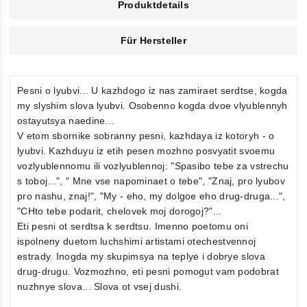
Produktdetails
Für Hersteller
Pesni o lyubvi... U kazhdogo iz nas zamiraet serdtse, kogda
my slyshim slova lyubvi. Osobenno kogda dvoe vlyublennyh
ostayutsya naedine...
V etom sbornike sobranny pesni, kazhdaya iz kotoryh - o
lyubvi. Kazhduyu iz etih pesen mozhno posvyatit svoemu
vozlyublennomu ili vozlyublennoj: "Spasibo tebe za vstrechu
s toboj...", " Mne vse napominaet o tebe", "Znaj, pro lyubov
pro nashu, znaj!", "My - eho, my dolgoe eho drug-druga...",
"CHto tebe podarit, chelovek moj dorogoj?"...
Eti pesni ot serdtsa k serdtsu. Imenno poetomu oni
ispolneny duetom luchshimi artistami otechestvennoj
estrady. Inogda my skupimsya na teplye i dobrye slova
drug-drugu. Vozmozhno, eti pesni pomogut vam podobrat
nuzhnye slova... Slova ot vsej dushi.