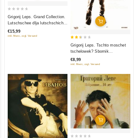
0
Grigorij Leps. Grand Collection.
out
In Den Warenkorb
Lutschschee dlja lutschschich
of
(2014)
€15,99
5
inkl. Mwst., zzgl. Versand
2.5
Grigorij Leps. Tschto moschet
out
tschelowek? Sbornik
of 5
wideoklipow
€8,99
inkl. Mwst., zzgl. Versand
In Den Warenkorb