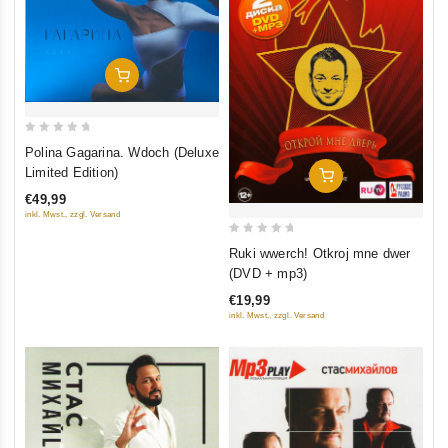
In Den Warenkorb
0
Polina Gagarina. Wdoch (Deluxe
out
Limited Edition)
In Den Warenkorb
of
€49,99
5
inkl. Mwst., zzgl. Versand
0
Ruki wwerch! Otkroj mne dwer
out
(DVD + mp3)
of
€19,99
5
inkl. Mwst., zzgl. Versand