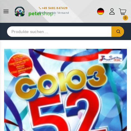
+49 5481 847429
Weltweiter Versand
0
Suchen
nach: