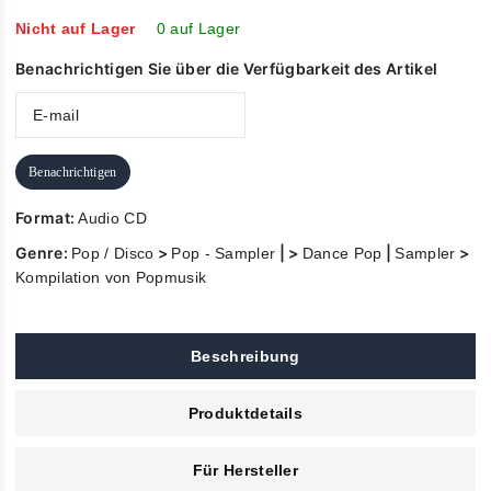
of
5
Nicht auf Lager
0 auf Lager
Benachrichtigen Sie über die Verfügbarkeit des Artikel
Benachrichtigen
Format:
Audio CD
Genre:
>
| >
|
>
Pop / Disco
Pop - Sampler
Dance Pop
Sampler
Kompilation von Popmusik
Beschreibung
Produktdetails
Für Hersteller