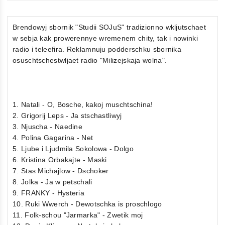
Brendowyj sbornik "Studii SOJuS" tradizionno wkljutschaet
w sebja kak prowerennye wremenem chity, tak i nowinki
radio i teleefira. Reklamnuju podderschku sbornika
osuschtschestwljaet radio "Milizejskaja wolna".
1. Natali - O, Bosche, kakoj muschtschina!
2. Grigorij Leps - Ja stschastliwyj
3. Njuscha - Naedine
4. Polina Gagarina - Net
5. Ljube i Ljudmila Sokolowa - Dolgo
6. Kristina Orbakajte - Maski
7. Stas Michajlow - Dschoker
8. Jolka - Ja w petschali
9. FRANKY - Hysteria
10. Ruki Wwerch - Dewotschka is proschlogo
11. Folk-schou "Jarmarka" - Zwetik moj