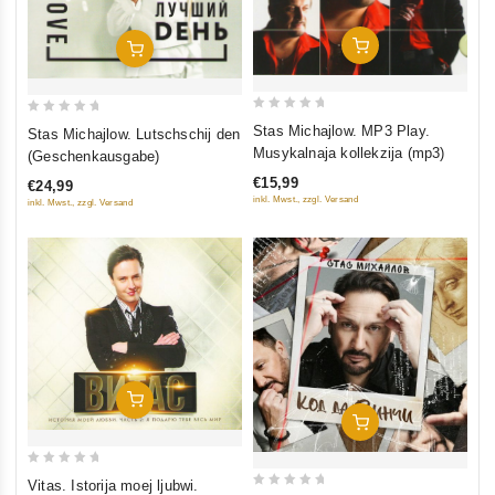
In Den Warenkorb
In Den Warenkorb
0
0
Stas Michajlow. MP3 Play.
Stas Michajlow. Lutschschij den
out
out
Musykalnaja kollekzija (mp3)
(Geschenkausgabe)
of
of
€15,99
€24,99
5
5
inkl. Mwst., zzgl. Versand
inkl. Mwst., zzgl. Versand
In Den Warenkorb
In Den Warenkorb
0
Vitas. Istorija moej ljubwi.