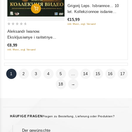
0
Grigorij Leps. Isbrannoe... 10
In Den Warenkorb
out
let. Kollekzionnoe isdanie
of
(Geschenkausgabe) (2 CD)
€15,99
5
inkl. Mwst., zzgl. Versand
0
Aleksandr Iwanow.
out
Ekskljusiwnye i raritetnye
of
materialy, konzertnye wideo.
€8,99
5
Solotaja kollekzija
inkl. Mwst., zzgl. Versand
1
2
3
4
5
…
14
15
16
17
18
→
HÄUFIGE FRAGEN
Fragen zu Bestellung, Lieferung oder Produkten?
Der gewünschte