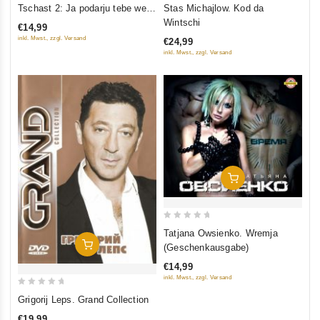
0
out
Tschast 2: Ja podarju tebe wes
Stas Michajlow. Kod da
out
of
mir
Wintschi
€14,99
of
5
inkl. Mwst., zzgl. Versand
€24,99
5
inkl. Mwst., zzgl. Versand
In Den Warenkorb
0
Tatjana Owsienko. Wremja
out
In Den Warenkorb
(Geschenkausgabe)
of
€14,99
5
inkl. Mwst., zzgl. Versand
0
Grigorij Leps. Grand Collection
out
€19,99