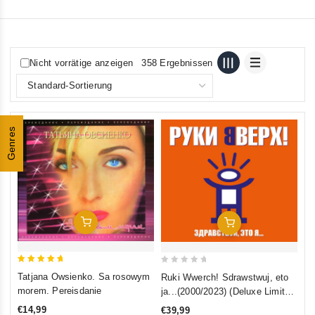
Nicht vorrätige anzeigen
358 Ergebnissen
Genres
In Den Warenkorb
In Den Warenkorb
5
0
Tatjana Owsienko. Sa rosowym
Ruki Wwerch! Sdrawstwuj, eto
out of 5
out
morem. Pereisdanie
ja...(2000/2023) (Deluxe Limited
of
Edition)
€14,99
€39,99
5