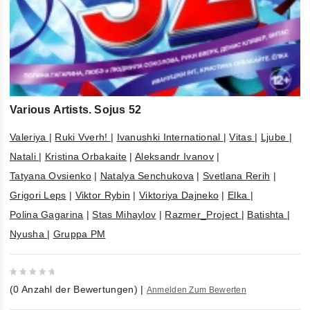
Various Artists. Sojus 52
Valeriya
|
Ruki Vverh!
|
Ivanushki International
|
Vitas
|
Ljube
|
Natali
|
Kristina Orbakaite
|
Aleksandr Ivanov
|
Tatyana Ovsienko
|
Natalya Senchukova
|
Svetlana Rerih
|
Grigori Leps
|
Viktor Rybin
|
Viktoriya Dajneko
|
Elka
|
Polina Gagarina
|
Stas Mihaylov
|
Razmer_Project
|
Batishta
|
Nyusha
|
Gruppa PM
0
(
0
Anzahl der Bewertungen)
|
Anmelden Zum Bewerten
out