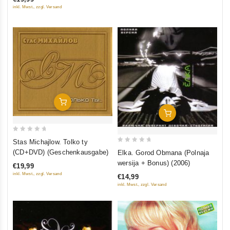
of
inkl. Mwst., zzgl. Versand
5
In Den Warenkorb
In Den Warenkorb
0
Stas Michajlow. Tolko ty
out
0
(CD+DVD) (Geschenkausgabe)
Elka. Gorod Obmana (Polnaja
of
out
wersija + Bonus) (2006)
€19,99
5
of
inkl. Mwst., zzgl. Versand
€14,99
5
inkl. Mwst., zzgl. Versand