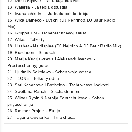
12. Denis Kljawer - Ne takaja kak wse
13. Walerija - Ja tebja otpustila
14. Iwanuschki Int. - Ja budu schdat tebja
15. Wika Dajneko - Dyschi (DJ Nejtrino& DJ Baur Radio
Mix)
16. Gruppa PM - Tschereschnewyj sakat
17. Witas - Tolko ty
18. Lisabet - Na displee (DJ Nejtrino & DJ Baur Radio Mix)
19. Roschden - Snaesch
20. Marija Kudrjawzewa i Aleksandr Iwanow -
Prostuschennyj gorod
21. Ljudmila Sokolowa - Schenskaja wesna
22. T1ONE - Tolko ty odna
23. Sati Kasanowa i Batischta - Tschuwstwo ljogkosti
24. Swetlana Rerich - Stschaste mojo
25. Wiktor Rybin & Natalja Sentschukowa - Sakon
pritjaschenija
26. Rasmer Project - Eto ja
27. Tatjana Owsienko - Tri tschasa