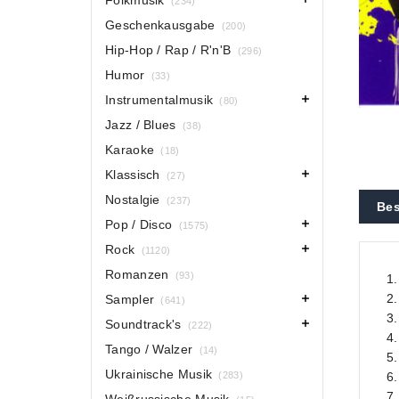
Folkmusik
(234)
Geschenkausgabe
(200)
Hip-Hop / Rap / R'n'B
(296)
Humor
(33)
Instrumentalmusik
(80)
Jazz / Blues
(38)
Karaoke
(18)
Klassisch
(27)
Nostalgie
(237)
Bes
Pop / Disco
(1575)
Rock
(1120)
Romanzen
(93)
1.
2.
Sampler
(641)
3.
Soundtrack's
(222)
4.
Tango / Walzer
(14)
5.
Ukrainische Musik
(283)
6.
7.