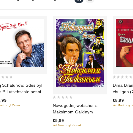
0
ij Schatunow. Sdes byl
Dima Bilan
out
a!!! Lutschschie pesni (2
chuligan (
of
Limited Edition)
,99
€8,99
5
0
Nowogodnij wetscher s
Mwst., zzgl. Versand
inkl. Mwst., zzgl.
out
Maksimom Galkinym
of
€5,99
5
inkl. Mwst., zzgl. Versand