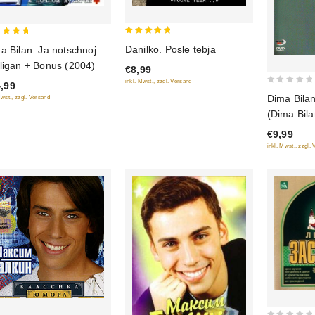
5
Danilko. Posle tebja
a Bilan. Ja notschnoj
out of 5
 of 5
ligan + Bonus (2004)
€8,99
inkl. Mwst., zzgl. Versand
,99
0
Dima Bilan
Mwst., zzgl. Versand
out
(Dima Bilan
of
€9,99
5
inkl. Mwst., zzgl.