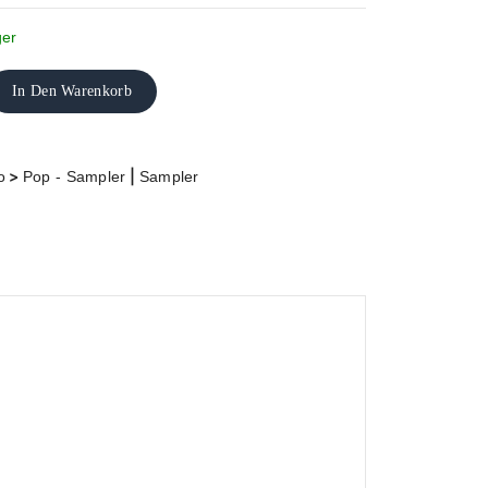
ger
In Den Warenkorb
>
|
o
Pop - Sampler
Sampler