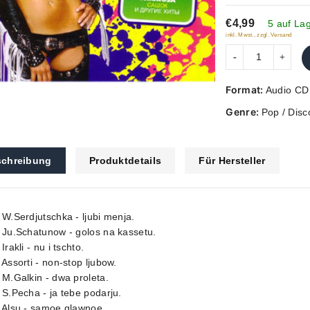
of
€4,99
5
5 auf La
inkl. Mwst., zzgl. Versand
Format:
Audio CD
Genre:
Pop / Disc
chreibung
Produktdetails
Für Hersteller
 W.Serdjutschka - ljubi menja.
 Ju.Schatunow - golos na kassetu.
 Irakli - nu i tschto.
 Assorti - non-stop ljubow.
 M.Galkin - dwa proleta.
 S.Pecha - ja tebe podarju.
 Alsu - samoe glawnoe.