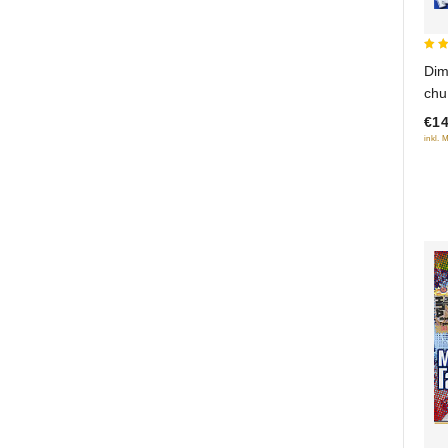
5
Dim
out
chu
€14
inkl. 