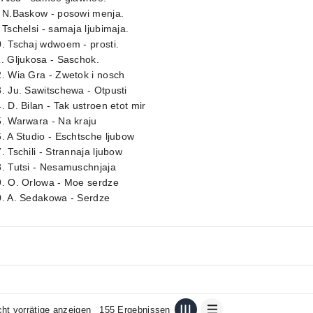
. N.Baskow - posowi menja.
 Tschelsi - samaja ljubimaja.
. Tschaj wdwoem - prosti.
. Gljukosa - Saschok.
. Wia Gra - Zwetok i nosch
. Ju. Sawitschewa - Otpusti
. D. Bilan - Tak ustroen etot mir
. Warwara - Na kraju
. A Studio - Eschtsche ljubow
. Tschili - Strannaja ljubow
. Tutsi - Nesamuschnjaja
9. O. Orlowa - Moe serdze
0. A. Sedakowa - Serdze
cht vorrätige anzeigen
155 Ergebnissen