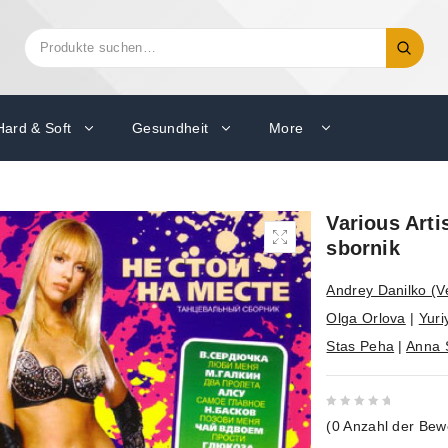
Suchen
Suche
nach:
Hard & Soft
Gesundheit
More
Various Arti
sbornik
Andrey Danilko (V
Olga Orlova
|
Yuri
Stas Peha
|
Anna 
0
(
0
Anzahl der Bew
out