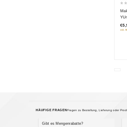
0
Mak
out
YU
of
€5,
5
inkl. 
HÄUFIGE FRAGEN
Fragen zu Bestellung, Lieferung oder Pro
Gibt es Mengenrabatte?