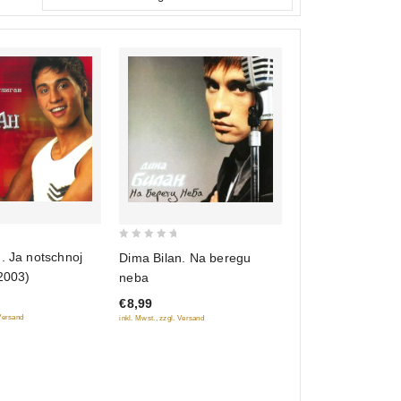
0
. Ja notschnoj
Dima Bilan. Na beregu
out
2003)
neba
of
€8,99
5
 Versand
inkl. Mwst., zzgl. Versand