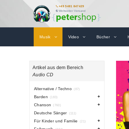
+49 5481 847429
Weltweiter Versand
Musik
Video
Bücher
Artikel aus dem Bereich
Audio CD
Alternative / Techno
(87)
Barden
(183)
Chanson
(760)
Deutsche Sänger
(111)
Für Kinder und Familie
(21)