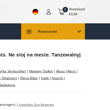
Warenkorb
0
€0,00
Ressourcen
sts. Ne stoj na meste. Tanzewalnyj
erka Serduchka)
|
Maksim Galkin
|
Alsou (Alsu)
|
y Shatunov
|
Dima Bilan
|
Irakli
|
Assorti
|
Sedakova
ertungen)
|
Anmelden Zum Bewerten