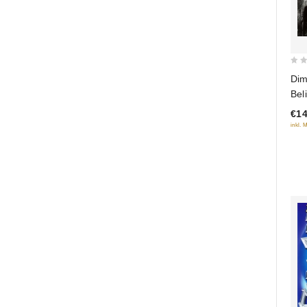
0
Dim
out
Bel
of
ver
€14
5
inkl. 