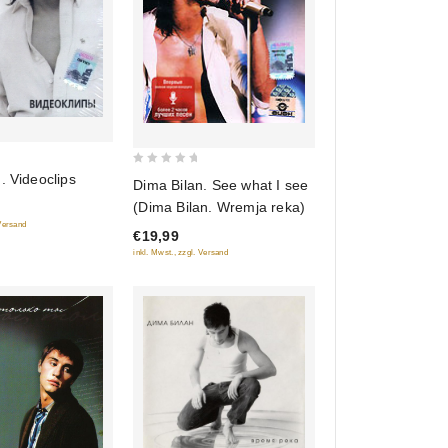
0
. Videoclips
Dima Bilan. See what I see
out
(Dima Bilan. Wremja reka)
of
 Versand
€19,99
5
inkl. Mwst., zzgl. Versand