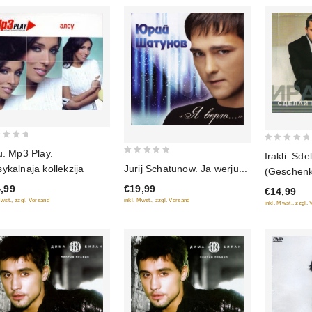
0
u. ‎Mp3 Play.
Irakli. Sde
0
out
ykalnaja kollekzija
Jurij Schatunow. Ja werju...
(Geschen
out
of
,99
€19,99
of
€14,99
5
Mwst., zzgl. Versand
inkl. Mwst., zzgl. Versand
inkl. Mwst., zzgl.
5