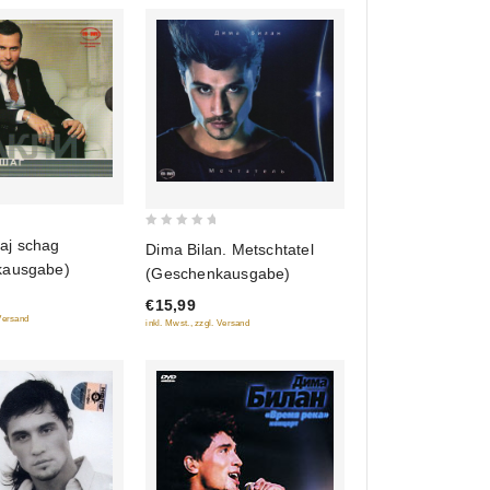
0
laj schag
Dima Bilan. Metschtatel
out
kausgabe)
(Geschenkausgabe)
of
€15,99
5
 Versand
inkl. Mwst., zzgl. Versand