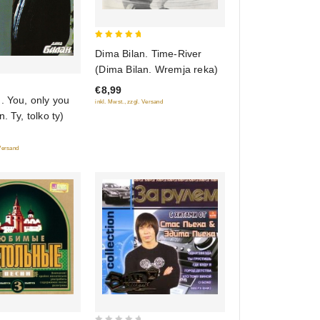
5
Dima Bilan. Time-River
out of 5
(Dima Bilan. Wremja reka)
€8,99
. You, only you
inkl. Mwst., zzgl. Versand
. Ty, tolko ty)
 Versand