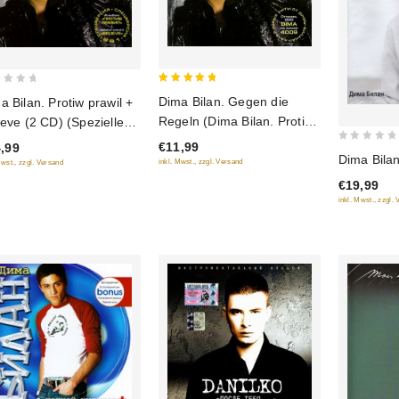
5
Dima Bilan. Gegen die
a Bilan. Protiw prawil +
out of 5
Regeln (Dima Bilan. Protiw
ieve (2 CD) (Spezielle
prawil) (2008)
sion)
€11,99
,99
0
Dima Bilan
inkl. Mwst., zzgl. Versand
Mwst., zzgl. Versand
out
€19,99
of
inkl. Mwst., zzgl.
5