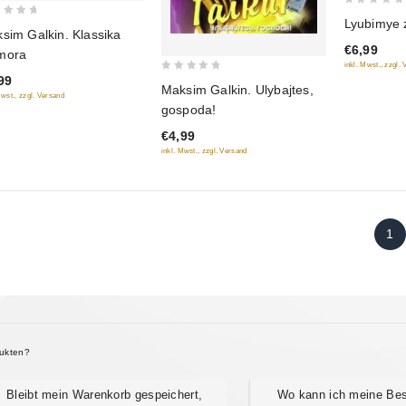
0
Lyubimye 
sim Galkin. Klassika
out
€6,99
of
mora
inkl. Mwst., zzgl.
5
99
0
Maksim Galkin. Ulybajtes,
Mwst., zzgl. Versand
out
gospoda!
of
€4,99
5
inkl. Mwst., zzgl. Versand
1
dukten?
Bleibt mein Warenkorb gespeichert,
Wo kann ich meine Best