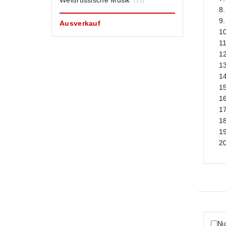
Weißrussische Musik
(15)
8
9.
Ausverkauf
10
11
12
13
14
15
16
17
18
1
2
Ni