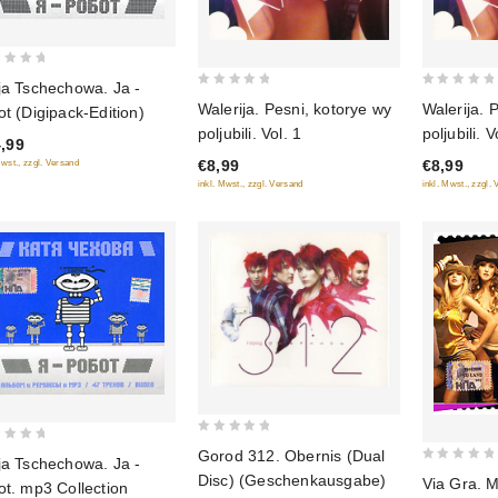
ja Tschechowa. Ja -
0
0
Walerija. Pesni, kotorye wy
Walerija. 
ot (Digipack-Edition)
out
out
poljubili. Vol. 1
poljubili. V
,99
of
of
€8,99
€8,99
Mwst., zzgl. Versand
5
5
inkl. Mwst., zzgl. Versand
inkl. Mwst., zzgl.
0
Gorod 312. Obernis (Dual
ja Tschechowa. Ja -
out
0
Disc) (Geschenkausgabe)
Via Gra. M
ot. mp3 Collection
of
out