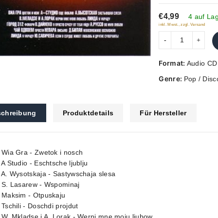
of
€4,99
5
4 auf La
inkl. Mwst., zzgl. Versand
Format:
Audio CD
Genre:
Pop / Disc
chreibung
Produktdetails
Für Hersteller
 Wia Gra - Zwetok i nosch
 A Studio - Eschtsche ljublju
 A. Wysotskaja - Sastywschaja slesa
. S. Lasarew - Wspominaj
. Maksim - Otpuskaju
 Tschili - Doschdi projdut
 W. Mkladse i A. Lorak - Werni mne moju ljubow