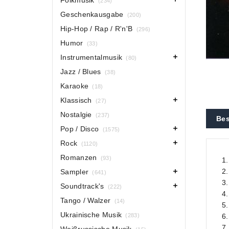
Folkmusik
(234)
Geschenkausgabe
(200)
Hip-Hop / Rap / R'n'B
(296)
Humor
(33)
Instrumentalmusik
(80)
Jazz / Blues
(38)
Karaoke
(18)
Klassisch
(27)
Nostalgie
(237)
Bes
Pop / Disco
(1575)
Rock
(1120)
Romanzen
(93)
1.
2.
Sampler
(641)
3.
Soundtrack's
(222)
4
Tango / Walzer
(14)
5
Ukrainische Musik
(283)
6.
7.