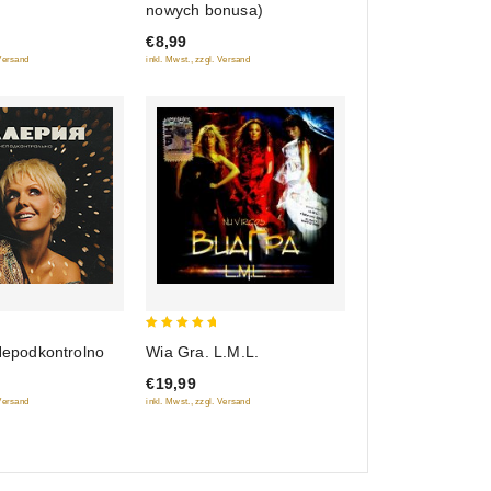
nowych bonusa)
€8,99
inkl. Mwst., zzgl. Versand
 Versand
5
Nepodkontrolno
Wia Gra. L.M.L.
out of 5
€19,99
 Versand
inkl. Mwst., zzgl. Versand