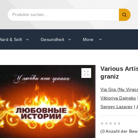
Suchen
Suche
nach:
Hard & Soft
Gesundheit
More
Various Arti
graniz
Via Gra (Nu Virgo
Viktoriya Dajneko
Sergey Lazarev
|
0
(
0
Anzahl der Bew
out