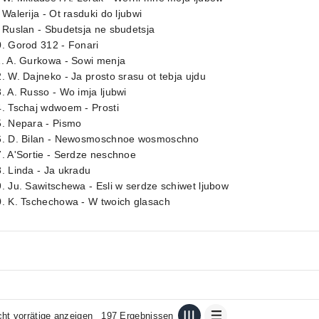
 Walerija - Ot rasduki do ljubwi
 Ruslan - Sbudetsja ne sbudetsja
. Gorod 312 - Fonari
1. A. Gurkowa - Sowi menja
. W. Dajneko - Ja prosto srasu ot tebja ujdu
. A. Russo - Wo imja ljubwi
. Tschaj wdwoem - Prosti
5. Nepara - Pismo
6. D. Bilan - Newosmoschnoe wosmoschno
. A'Sortie - Serdze neschnoe
. Linda - Ja ukradu
. Ju. Sawitschewa - Esli w serdze schiwet ljubow
0. K. Tschechowa - W twoich glasach
cht vorrätige anzeigen
197 Ergebnissen