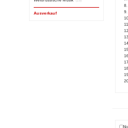
Weißrussische Musik
(15)
8.
9.
Ausverkauf
10
1
12
13
14
1
1
17
18
19
2
Ni