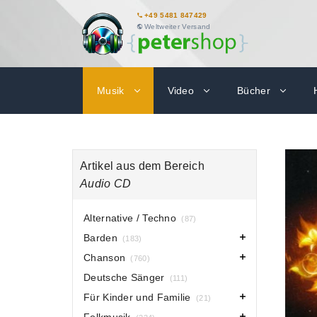
+49 5481 847429
Weltweiter Versand
Musik
Video
Bücher
Artikel aus dem Bereich
Audio CD
Alternative / Techno
(87)
Barden
(183)
Chanson
(760)
Deutsche Sänger
(111)
Für Kinder und Familie
(21)