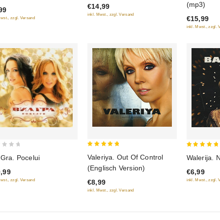
(mp3)
€14,99
5
99
of
inkl. Mwst., zzgl. Versand
€15,99
Mwst., zzgl. Versand
5
inkl. Mwst., zzgl.
5
5
Valeriya. Out Of Control
Walerija. 
 Gra. Pocelui
out of 5
out of 5
(Englisch Version)
€6,99
,99
inkl. Mwst., zzgl.
Mwst., zzgl. Versand
€8,99
inkl. Mwst., zzgl. Versand