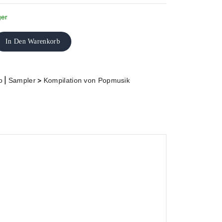
ger
In Den Warenkorb
|
>
o
Sampler
Kompilation von Popmusik