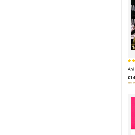
5
Ani
out
€14
inkl. 