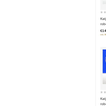
0
Kat
out
rob
of
€14
5
inkl. 
0
Kat
out
rob
of