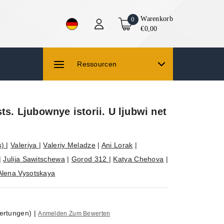
Warenkorb
0
€0,00
Ressourcen
sts. Ljubownye istorii. U ljubwi net
s)
|
Valeriya
|
Valeriy Meladze
|
Ani Lorak
|
|
Julija Sawitschewa
|
Gorod 312
|
Katya Chehova
|
Alena Vysotskaya
ertungen)
|
Anmelden Zum Bewerten