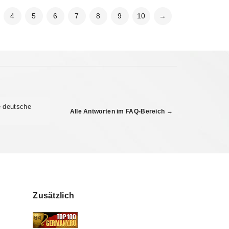
4
5
6
7
8
9
10
→
e deutsche
Alle Antworten im FAQ-Bereich →
Zusätzlich