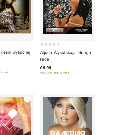
0
 Pesni wysschej
Aljona Wysotskaja. Snegu
out
rada
of
€8,99
5
 Versand
inkl. Mwst., zzgl. Versand