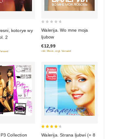
0
Walerija. Wo mne moja
Pesni, kotorye wy
out
ljubow
ol. 2
of
€12,99
5
inkl. Mwst., zzgl. Versand
 Versand
4.5
Walerija. Strana ljubwi (+ 8
P3 Collection
out of 5