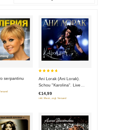
5
Po serpantinu
Ani Lorak (Ani Lorak).
out of 5
Schou "Karolina". Live
(2CD) (Geschenkausgabe)
 Versand
€14,99
inkl. Mwst., zzgl. Versand