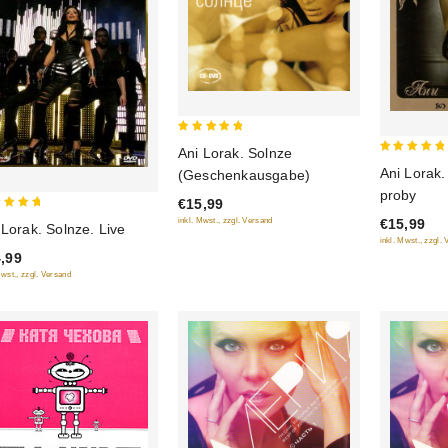
5
Ani Lorak. Solnze
5
out of 5
Ani Lorak.
(Geschenkausgabe)
out of 5
proby
€15,99
€15,99
inkl. Mwst., zzgl. Versand
 Lorak. Solnze. Live
 of 5
inkl. Mwst., zzgl.
,99
Mwst., zzgl. Versand