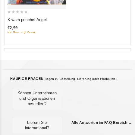
0
K wam prischel Angel
out
€2,99
of
inkl. Mwst., zzgl. Versand
5
HÄUFIGE FRAGEN
Fragen zu Bestellung, Lieferung oder Produkten?
Können Unternehmen
und Organisationen
bestellen?
Liefern Sie
Alle Antworten im FAQ-Bereich →
international?