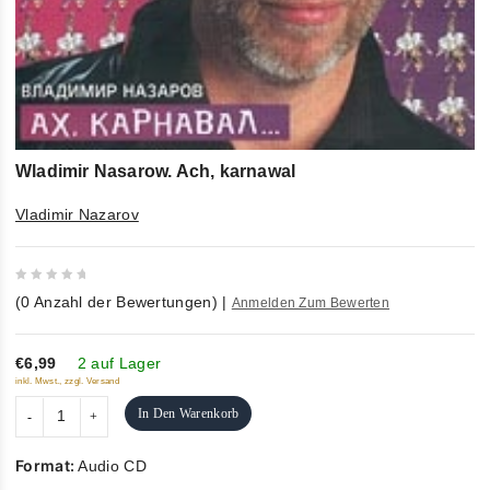
Wladimir Nasarow. Ach, karnawal
Vladimir Nazarov
0
(
0
Anzahl der Bewertungen)
|
Anmelden Zum Bewerten
out
of
5
€6,99
2 auf Lager
inkl. Mwst., zzgl. Versand
In Den Warenkorb
Format:
Audio CD