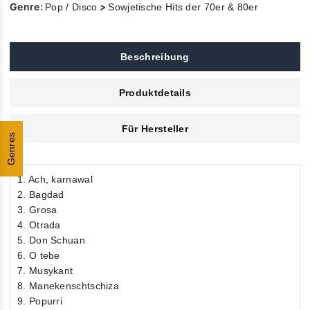
Genre:
>
Pop / Disco
Sowjetische Hits der 70er & 80er
Beschreibung
Produktdetails
Für Hersteller
Genres
1. Ach, karnawal
2. Bagdad
3. Grosa
4. Otrada
5. Don Schuan
6. O tebe
7. Musykant
8. Manekenschtschiza
9. Popurri