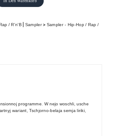
In Den Warenkorb
|
>
Rap / R'n'B
Sampler
Sampler - Hip-Hop / Rap /
zensionnoj programme. W nejo woschli, usche
rtnyj wariant, Tschjorno-belaja semja liriki,