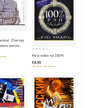
entral. Chernyy
isano perom...
0
Re'p video na 100%
 Versand
out
€8,99
of
inkl. Mwst., zzgl. Versand
5