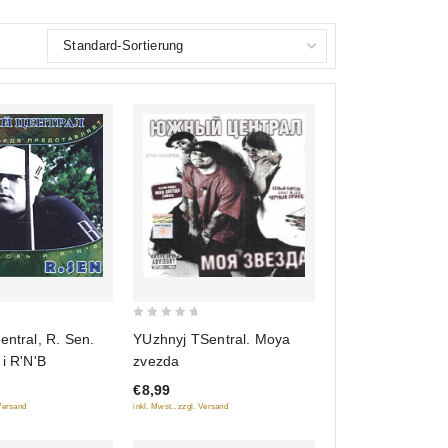
0
entral, R. Sen.
YUzhnyj TSentral. Moya
out
 i R'N'B
zvezda
of
€8,99
5
 Versand
inkl. Mwst., zzgl. Versand