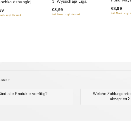
3. Wysschaja Liga
ochka dzhunglej
of
of
kvartale
€8,99
5
€8,99
99
5
inkl. Mwst., zzgl.
inkl. Mwst., zzgl. Versand
Mwst., zzgl. Versand
dukten?
Sind alle Produkte vorrätig?
Welche Zahlungsarte
akzeptiert?