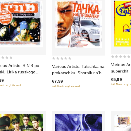
0
0
Various Art
ious Artists. R'N'B po-
Various Artists. Tatschka na
out
out
superchit
ski. Lirika russkogo
prokatschku. Sbornik r'n'b
of
of
'B
€5,99
99
5
€7,99
5
inkl. Mwst., zzgl.
Mwst., zzgl. Versand
inkl. Mwst., zzgl. Versand