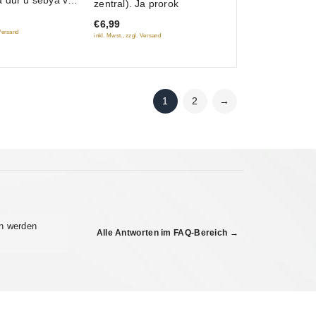
zentral). Ja prorok
of
€6,99
5
 Versand
inkl. Mwst., zzgl. Versand
1
2
→
n werden
Alle Antworten im FAQ-Bereich →