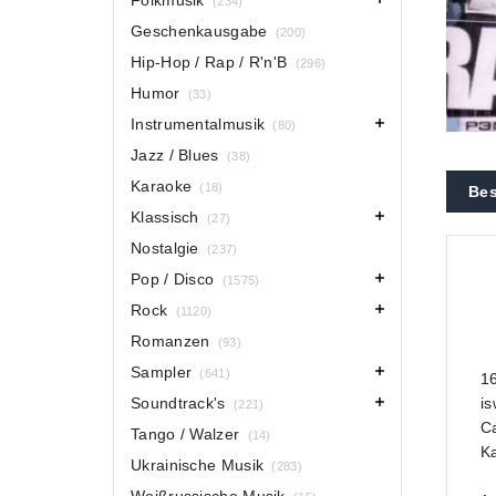
Folkmusik
(234)
Geschenkausgabe
(200)
Hip-Hop / Rap / R'n'B
(296)
Humor
(33)
Instrumentalmusik
(80)
Jazz / Blues
(38)
Karaoke
(18)
Bes
Klassisch
(27)
Nostalgie
(237)
Pop / Disco
(1575)
Rock
(1120)
Romanzen
(93)
Sampler
(641)
16
Soundtrack's
is
(221)
Ca
Tango / Walzer
(14)
Ka
Ukrainische Musik
(283)