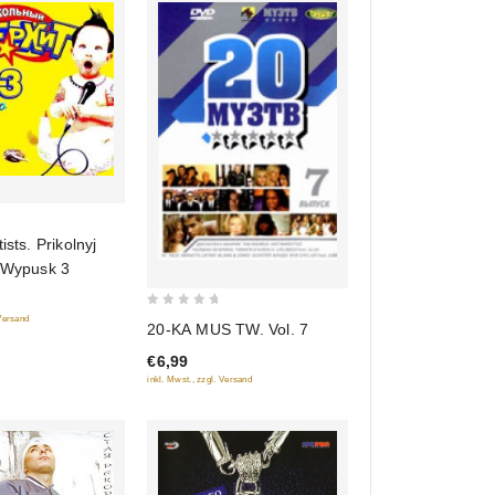
ists. Prikolnyj
. Wypusk 3
0
 Versand
20-KA MUS TW. Vol. 7
out
€6,99
of
inkl. Mwst., zzgl. Versand
5