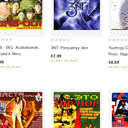
0
0
 - 001. Audioboevik.
Yuzhnyy C
3NT. Ponyatnyy den
out
out
yka k filmu
Princ. Nap
€7,99
of
of
inkl. Mwst., zzgl. Versand
99
€8,99
5
5
Mwst., zzgl. Versand
inkl. Mwst., zzgl.