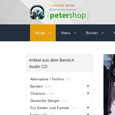
+49 5481 847429
Weltweiter Versand
Musik
Video
Bücher
Artikel aus dem Bereich
Audio CD
Alternative / Techno
(87)
Barden
(183)
Chanson
(760)
Deutsche Sänger
(111)
Für Kinder und Familie
(21)