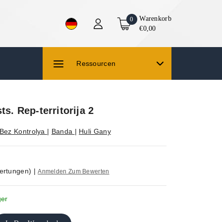
Warenkorb
0
€0,00
Ressourcen
ts. Rep-territorija 2
Bez Kontrolya
|
Banda
|
Huli Gany
ertungen)
|
Anmelden Zum Bewerten
ger