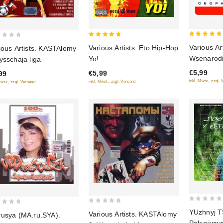
5
5
Various Art
Various Artists. Eto Hip-Hop
ious Artists. KASTAlomy
out of 5
out of 5
Wsenarodn
Yo!
ysschaja liga
€5,99
€5,99
99
inkl. Mwst., zzgl.
inkl. Mwst., zzgl. Versand
Mwst., zzgl. Versand
0
0
YUzhnyj T
Various Artists. KASTAlomy
usya (MA.ru.SYA).
out
out
Pokurivay