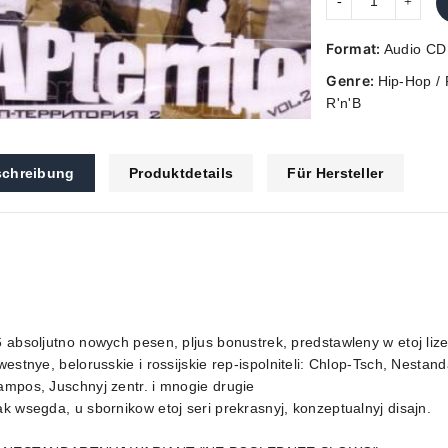
Format:
Audio CD
Genre:
Hip-Hop / 
R'n'B
chreibung
Produktdetails
Für Hersteller
 absoljutno nowych pesen, pljus bonustrek, predstawleny w etoj li
westnye, belorusskie i rossijskie rep-ispolniteli: Chlop-Tsch, Nestanda
mpos, Juschnyj zentr. i mnogie drugie
k wsegda, u sbornikow etoj seri prekrasnyj, konzeptualnyj disajn.