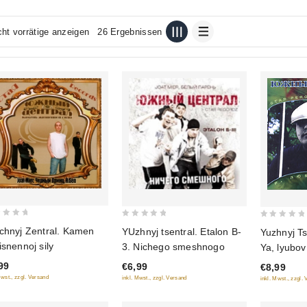
cht vorrätige anzeigen
26 Ergebnissen
0
0
chnyj Zentral. Kamen
YUzhnyj tsentral. Etalon B-
Yuzhnyj Ts
out
out
isnennoj sily
3. Nichego smeshnogo
Ya, lyubov
of
of
99
€6,99
€8,99
5
5
Mwst., zzgl. Versand
inkl. Mwst., zzgl. Versand
inkl. Mwst., zzgl.