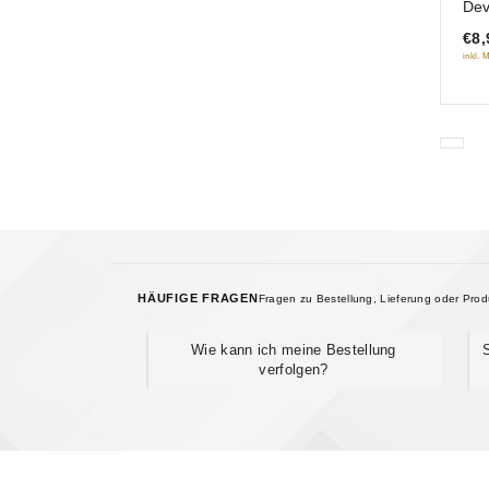
Dev
of
€8,
5
inkl. 
HÄUFIGE FRAGEN
Fragen zu Bestellung, Lieferung oder Pro
Wie kann ich meine Bestellung
verfolgen?