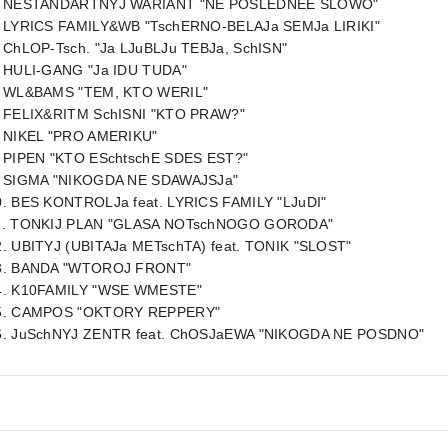
. NESTANDARTNYJ WARIANT "NE POSLEDNEE SLOWO"
. LYRICS FAMILY&WB "TschERNO-BELAJa SEMJa LIRIKI"
. ChLOP-Tsch. "Ja LJuBLJu TEBJa, SchISN"
. HULI-GANG "Ja IDU TUDA"
. WL&BAMS "TEM, KTO WERIL"
. FELIX&RITM SchISNI "KTO PRAW?"
. NIKEL "PRO AMERIKU"
. PIPEN "KTO ESchtschE SDES EST?"
. SIGMA "NIKOGDA NE SDAWAJSJa"
0. BES KONTROLJa feat. LYRICS FAMILY "LJuDI"
1. TONKIJ PLAN "GLASA NOTschNOGO GORODA"
2. UBITYJ (UBITAJa METschTA) feat. TONIK "SLOST"
3. BANDA "WTOROJ FRONT"
4. K10FAMILY "WSE WMESTE"
5. CAMPOS "OKTORY REPPERY"
6. JuSchNYJ ZENTR feat. ChOSJaEWA "NIKOGDA NE POSDNO"