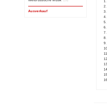
Weißrussische Musik
(15)
1
2
Ausverkauf
3
4
5
6
7
8
9
1
1
1
1
1
1
1