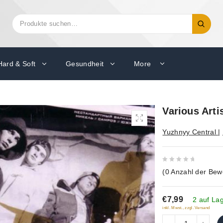
Suchen
Suche
nach:
Hard & Soft
Gesundheit
More
Various Artis
Yuzhnyy Central
|
0
(
0
Anzahl der Bew
out
of
€7,99
5
2 auf La
inkl. Mwst., zzgl. Versand