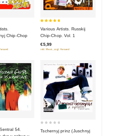
5
ists.
Various Artists. Russkij
out of 5
yj Chip-Chop
Chip-Chop. Vol. 1
€5,99
 Versand
inkl. Mwst., zzgl. Versand
0
Sentral 54.
Tschernyj prinz (Juschnyj
out
a dur u sebya v