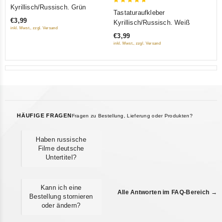
out
Kyrillisch/Russisch. Grün
5
Tastaturaufkleber
of 5
out of 5
€3,99
Kyrillisch/Russisch. Weiß
inkl. Mwst., zzgl. Versand
€3,99
inkl. Mwst., zzgl. Versand
HÄUFIGE FRAGEN
Fragen zu Bestellung, Lieferung oder Produkten?
Haben russische
Filme deutsche
Untertitel?
Kann ich eine
Alle Antworten im FAQ-Bereich →
Bestellung stornieren
oder ändern?