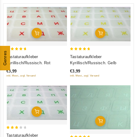
In Den Warenkorb
In Den Warenkorb
Genres
5
5
Tastaturaufkleber
Tastaturaufkleber
out of 5
out of 5
Kyrillisch/Russisch. Rot
Kyrillisch/Russisch. Gelb
€3,99
€3,99
inkl. Mwst., zzgl. Versand
inkl. Mwst., zzgl. Versand
In Den Warenkorb
In Den Warenkorb
3
Tastaturaufkleber