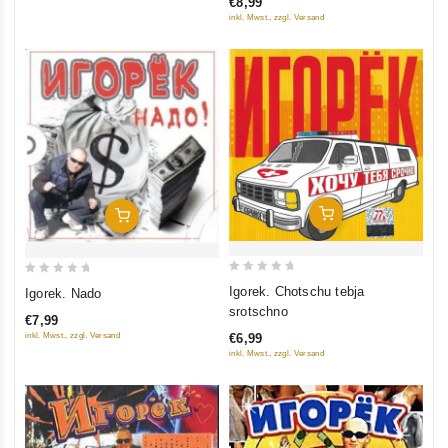
€8,99
5
inkl. Mwst., zzgl. Versand
In Den Warenkorb
In Den Warenkorb
0
0
Igorek. Chotschu tebja
Igorek. Nado
out
out
srotschno
€7,99
of
of
inkl. Mwst., zzgl. Versand
€6,99
5
5
inkl. Mwst., zzgl. Versand