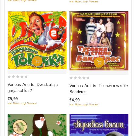
inkl. Mwst., zzgl. Versand
inkl. Mwst., zzgl. Versand
In Den Warenkorb
In Den Warenkorb
0
0
Various Artists. Dwadzataja
Various Artists. Tusowka w stile
out
out
gorjatschka 2
Banderos
of
of
€5,99
€4,99
5
5
inkl. Mwst., zzgl. Versand
inkl. Mwst., zzgl. Versand