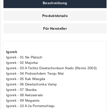
Beschreibung
Produktdetails
Für Hersteller
Igorek
Igorek - 01 Ne Platsch
Igorek - 02 Majorka
Igorek - 03 A Tschto Dewtschonkam Nado (Remix 2003)
Igorek - 04 Podoschdem Twoju Mat
Igorek - 05 Kak Wsegda
Igorek - 06 Dewtschonka Vamp
Igorek - 07 Skaska
Igorek - 08 Awtoserwis
Igorek - 09 Megamix
Igorek - 10 A Ja Pometschtaju