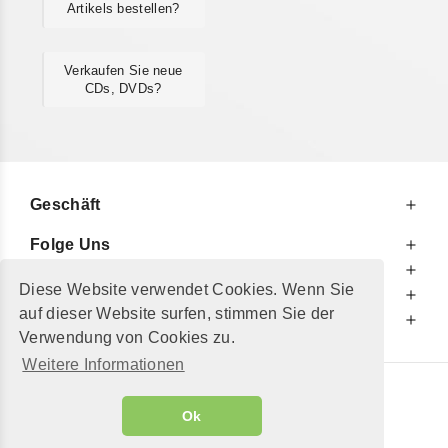
Artikels bestellen?
Verkaufen Sie neue
CDs, DVDs?
Geschäft
Folge Uns
Zu Ihren Diensten
Diese Website verwendet Cookies. Wenn Sie
Zu Ihrer Information
auf dieser Website surfen, stimmen Sie der
Zusätzlich
Verwendung von Cookies zu.
Weitere Informationen
© 2002 - 2026
"Petershop GmbH"
|
Ok
Alle Preise inkl. MwSt. und zzgl.
Versandkosten
GeToTickets.com
| build#3.12.37