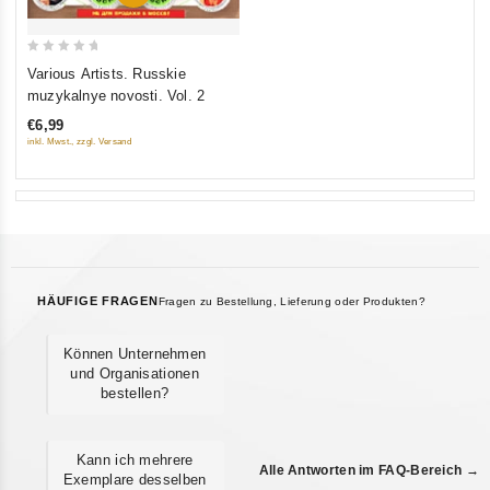
0
Various Artists. Russkie
out
muzykalnye novosti. Vol. 2
of
€6,99
5
inkl. Mwst., zzgl. Versand
HÄUFIGE FRAGEN
Fragen zu Bestellung, Lieferung oder Produkten?
Können Unternehmen
und Organisationen
bestellen?
Kann ich mehrere
Alle Antworten im FAQ-Bereich →
Exemplare desselben