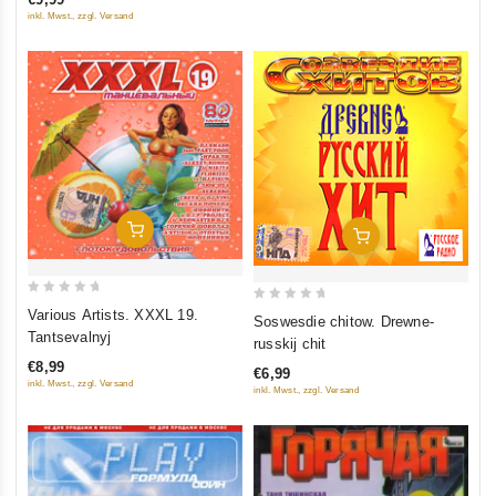
5
inkl. Mwst., zzgl. Versand
In Den Warenkorb
In Den Warenkorb
0
0
Various Artists. XXXL 19.
Soswesdie chitow. Drewne-
out
out
Tantsevalnyj
russkij chit
of
of
€8,99
€6,99
5
5
inkl. Mwst., zzgl. Versand
inkl. Mwst., zzgl. Versand