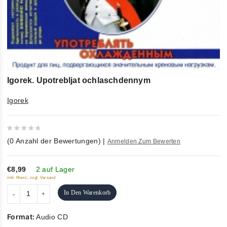
Igorek. Upotrebljat ochlaschdennym
Igorek
0
(
0
Anzahl der Bewertungen)
|
Anmelden Zum Bewerten
out
of
5
€8,99
2 auf Lager
inkl. Mwst., zzgl. Versand
In Den Warenkorb
Format:
Audio CD