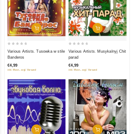
In Den Warenkorb
In Den Warenkorb
0
0
Various Artists. Tusowka w stile
Various Artists. Musykalnyj Chit
out
out
Banderos
parad
of
of
€4,99
€4,99
5
5
inkl. Mwst., zzgl. Versand
inkl. Mwst., zzgl. Versand
In Den Warenkorb
In Den Warenkorb