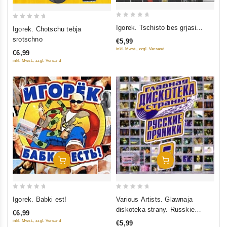
0
0
Igorek. Tschisto bes grjasi...
Igorek. Chotschu tebja
out
out
srotschno
€5,99
of
of
inkl. Mwst., zzgl. Versand
€6,99
5
5
inkl. Mwst., zzgl. Versand
In Den Warenkorb
In Den Warenkorb
0
0
Igorek. Babki est!
Various Artists. Glawnaja
out
out
diskoteka strany. Russkie
€6,99
of
of
prjaniki 5
inkl. Mwst., zzgl. Versand
€5,99
5
5