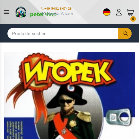
+49 5481 847429
Weltweiter Versand
0
Suchen
nach: