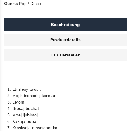
Genre:
Pop / Disco
Beschreibung
Produktdetails
Für Hersteller
1. Eti slesy twoi...
2. Moj lutschschij korefan
3. Letom
4. Brosaj buchat
5. Moej ljubimoj...
6. Kakaja popa
7. Krasiwaja dewtschonka