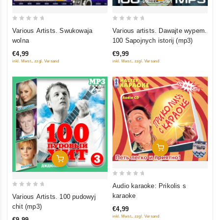
0
0
Various Artists. Swukowaja
Various artists. Dawajte wypem.
out
out
wolna
100 Sapojnych istorij (mp3)
of
of
€4,99
€9,99
5
5
inkl. Mwst., zzgl. Versand
inkl. Mwst., zzgl. Versand
In Den Warenkorb
In Den Warenkorb
0
Audio karaoke: Prikolis s
out
0
karaoke
Various Artists. 100 pudowyj
of
out
chit (mp3)
€4,99
5
of
inkl. Mwst., zzgl. Versand
€9,99