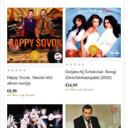
In Den Warenkorb
In Den Warenkorb
0
Gorjatschij Schokolad. Beregi
0
out
(Geschenkausgabe) (2010)
Happy Sovok. Nasowi etot
out
of
albom sam(a)
€16,99
of
5
inkl. Mwst., zzgl. Versand
€8,99
5
inkl. Mwst., zzgl. Versand