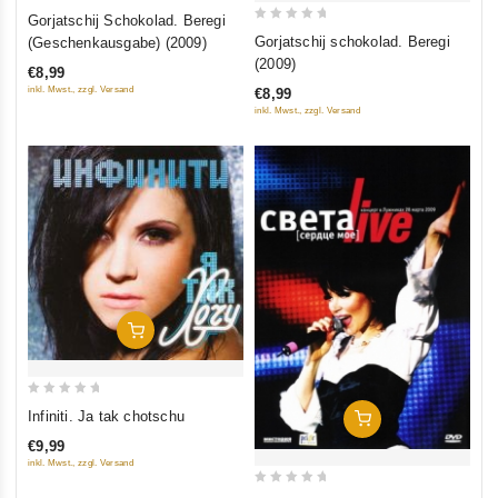
0
Gorjatschij Schokolad. Beregi
0
out
Gorjatschij schokolad. Beregi
(Geschenkausgabe) (2009)
out
of
(2009)
€8,99
of
5
inkl. Mwst., zzgl. Versand
€8,99
5
inkl. Mwst., zzgl. Versand
In Den Warenkorb
0
Infiniti. Ja tak chotschu
In Den Warenkorb
out
€9,99
of
inkl. Mwst., zzgl. Versand
5
0