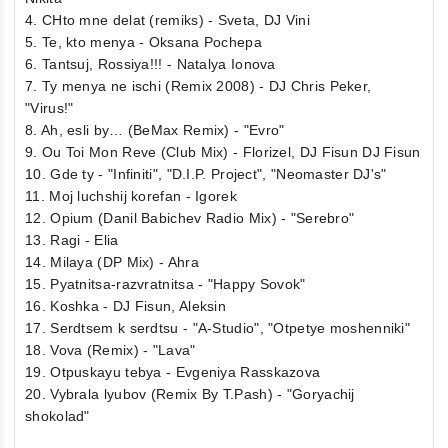
4. CHto mne delat (remiks) - Sveta, DJ Vini
5. Te, kto menya - Oksana Pochepa
6. Tantsuj, Rossiya!!! - Natalya Ionova
7. Ty menya ne ischi (Remix 2008) - DJ Chris Peker,
"Virus!"
8. Ah, esli by… (BeMax Remix) - "Evro"
9. Ou Toi Mon Reve (Club Mix) - Florizel, DJ Fisun DJ Fisun
10. Gde ty - "Infiniti", "D.I.P. Project", "Neomaster DJ's"
11. Moj luchshij korefan - Igorek
12. Opium (Danil Babichev Radio Mix) - "Serebro"
13. Ragi - Elia
14. Milaya (DP Mix) - Ahra
15. Pyatnitsa-razvratnitsa - "Happy Sovok"
16. Koshka - DJ Fisun, Aleksin
17. Serdtsem k serdtsu - "A-Studio", "Otpetye moshenniki"
18. Vova (Remix) - "Lava"
19. Otpuskayu tebya - Evgeniya Rasskazova
20. Vybrala lyubov (Remix By T.Pash) - "Goryachij
shokolad"