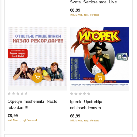
Sveta. Serdtse moe. Live
out
€8,99
of
inkl. Mwst., zzgl. Versand
5
In Den Warenkorb
In Den Warenkorb
0
0
Otpetye moshenniki. Nazlo
Igorek. Upotrebljat
out
out
rekordam!!!
ochlaschdennym
of
of
€8,99
€8,99
5
5
inkl. Mwst., zzgl. Versand
inkl. Mwst., zzgl. Versand