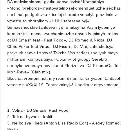
DA maksimalnomu glotku udovolstviya! Kompaniya
«Monolit-rekords» nastoyatelno rekomenduet uzhe sejchas
nachinat podgotovku k tseloj cherede veselyh prazdnikov
vmeste so sbornikom «HHHL tantsevalnyj»!
Sumasshedshie tantsevalnye remiksy na Vashi lyubimye
kompozitsii, novoe zvuchanie uzhe davno lyubimyh trekov
ot DJ Smash feat «Fast Food», DJ Romeo & Nikita, DJ
Chris Peker feat Virus!, DJ Fisun , DJ Vini, zahochetsya
prokrutit snova i snova! Takzhe Vas zhdet uzhe lyubimaya
millionami kompozitsiya «Opium» ot gruppy Serebro i
neobyknovennaya novinka ot Florizel vs. DJ Fisun «Ou Toi
Mon Reve» (Clab mix).
Skuchat vremeni net, my rvem dinamiki, vzryvaem tantspol
vmeste s «XXXL19. Tantsevalnyj»! Uhodim v otryv vmeste!
1. Volna - DJ Smash, Fast Food
2. Tak ne byvaet - Irakli
3. Ne bojsya i begi (Anton Liss Radio Edit) - Alexey Romeo,
Nikita