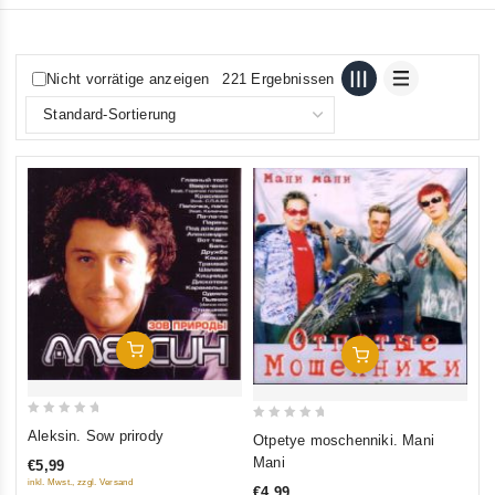
Nicht vorrätige anzeigen
221 Ergebnissen
In Den Warenkorb
In Den Warenkorb
0
0
Aleksin. Sow prirody
Otpetye moschenniki. Mani
out
out
Mani
€5,99
of
of
inkl. Mwst., zzgl. Versand
€4,99
5