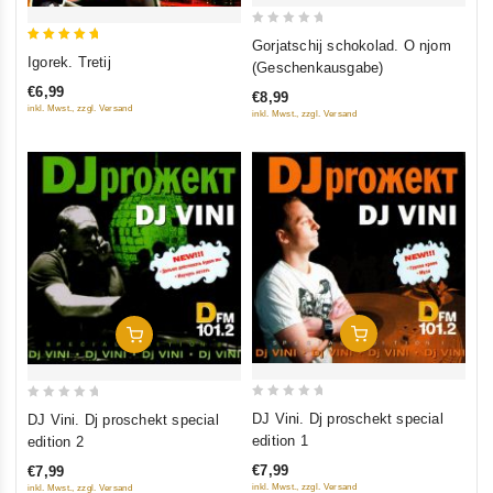
0
Gorjatschij schokolad. O njom
5
out
Igorek. Tretij
(Geschenkausgabe)
out of 5
of
€6,99
€8,99
5
inkl. Mwst., zzgl. Versand
inkl. Mwst., zzgl. Versand
In Den Warenkorb
In Den Warenkorb
0
0
DJ Vini. Dj proschekt special
DJ Vini. Dj proschekt special
out
out
edition 1
edition 2
of
of
€7,99
€7,99
5
5
inkl. Mwst., zzgl. Versand
inkl. Mwst., zzgl. Versand