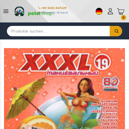
+49 5481 847429
Weltweiter Versand
0
Suchen
nach: