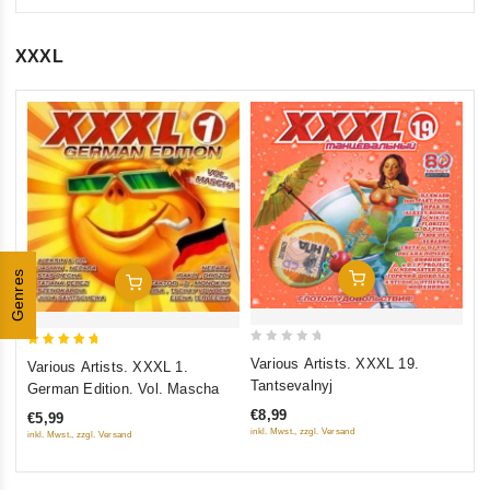
XXXL
5
Va
ou
€8
inkl
Genres
In Den Warenkorb
In Den Warenkorb
0
5
Various Artists. XXXL 19.
Various Artists. XXXL 1.
out
out of 5
Tantsevalnyj
German Edition. Vol. Mascha
of
€8,99
€5,99
5
inkl. Mwst., zzgl. Versand
inkl. Mwst., zzgl. Versand