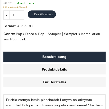
5
€8,99
4 auf Lager
inkl. Mwst., zzgl. Versand
In Den Warenkorb
Format:
Audio CD
Genre:
>
|
>
Pop / Disco
Pop - Sampler
Sampler
Kompilation
von Popmusik
Beschreibung
Produktdetails
Für Hersteller
Prishlo vremya letnih ploschadok i otryva na otkrytom
vozduhe! Doloj izmenchivuyu pogodu i nastroenie! Skazhem