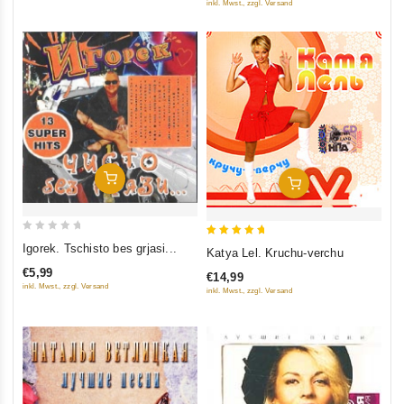
inkl. Mwst., zzgl. Versand
In Den Warenkorb
In Den Warenkorb
0
5
Igorek. Tschisto bes grjasi...
Katya Lel. Kruchu-verchu
out
out of 5
€5,99
€14,99
of
inkl. Mwst., zzgl. Versand
inkl. Mwst., zzgl. Versand
5