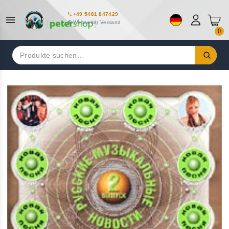
+49 5481 847429
Weltweiter Versand
0
Suchen
nach: