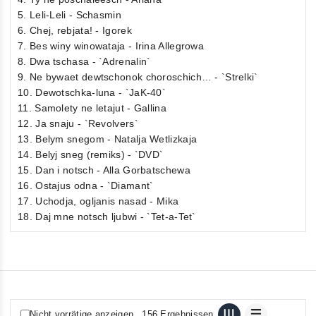
5. Leli-Leli - Schasmin
6. Chej, rebjata! - Igorek
7. Bes winy winowataja - Irina Allegrowa
8. Dwa tschasa - `Adrenalin`
9. Ne bywaet dewtschonok choroschich… - `Strelki`
10. Dewotschka-luna - `JaK-40`
11. Samolety ne letajut - Gallina
12. Ja snaju - `Revolvers`
13. Belym snegom - Natalja Wetlizkaja
14. Belyj sneg (remiks) - `DVD`
15. Dan i notsch - Alla Gorbatschewa
16. Ostajus odna - `Diamant`
17. Uchodja, ogljanis nasad - Mika
18. Daj mne notsch ljubwi - `Tet-a-Tet`
Nicht vorrätige anzeigen
156 Ergebnissen