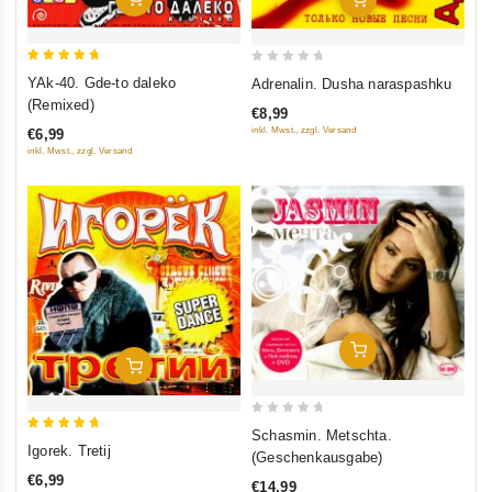
5
0
YAk-40. Gde-to daleko
Adrenalin. Dusha naraspashku
out of 5
out
(Remixed)
€8,99
of
inkl. Mwst., zzgl. Versand
€6,99
5
inkl. Mwst., zzgl. Versand
In Den Warenkorb
In Den Warenkorb
0
Schasmin. Metschta.
5
out
Igorek. Tretij
(Geschenkausgabe)
out of 5
of
€6,99
€14,99