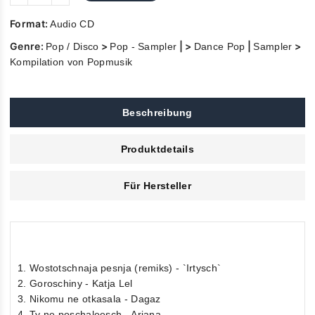
Format:
Audio CD
Genre:
>
| >
|
>
Pop / Disco
Pop - Sampler
Dance Pop
Sampler
Kompilation von Popmusik
Beschreibung
Produktdetails
Für Hersteller
1. Wostotschnaja pesnja (remiks) - `Irtysch`
2. Goroschiny - Katja Lel
3. Nikomu ne otkasala - Dagaz
4. Ty ne poschaleesch - Ariana