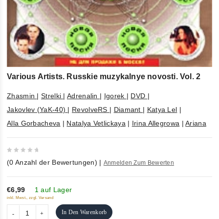
Various Artists. Russkie muzykalnye novosti. Vol. 2
Zhasmin
|
Strelki
|
Adrenalin
|
Igorek
|
DVD
|
Jakovlev (YaK-40)
|
RevolveRS
|
Diamant
|
Katya Lel
|
Alla Gorbacheva
|
Natalya Vetlickaya
|
Irina Allegrowa
|
Ariana
0
(
0
Anzahl der Bewertungen)
|
Anmelden Zum Bewerten
out
of
5
€6,99
1 auf Lager
inkl. Mwst., zzgl. Versand
In Den Warenkorb