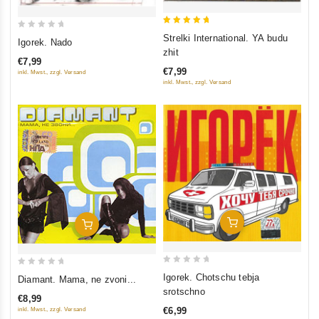
5
0
Strelki International. YA budu
Igorek. Nado
out of 5
out
zhit
€7,99
of
€7,99
inkl. Mwst., zzgl. Versand
5
inkl. Mwst., zzgl. Versand
In Den Warenkorb
In Den Warenkorb
0
0
Igorek. Chotschu tebja
Diamant. Mama, ne zvoni...
out
out
srotschno
€8,99
of
of
€6,99
inkl. Mwst., zzgl. Versand
5
5