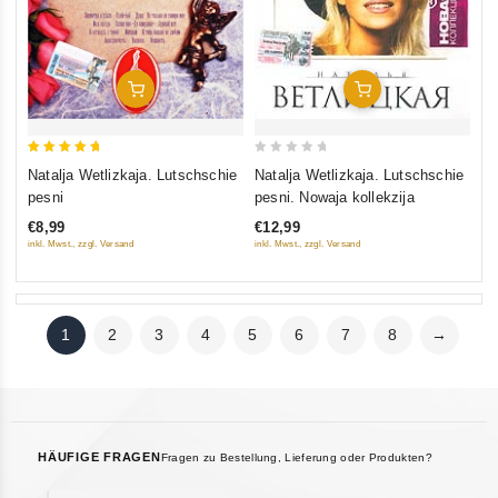
In Den Warenkorb
In Den Warenkorb
5
0
Natalja Wetlizkaja. Lutschschie
Natalja Wetlizkaja. Lutschschie
out of 5
out
pesni
pesni. Nowaja kollekzija
of
€8,99
€12,99
5
inkl. Mwst., zzgl. Versand
inkl. Mwst., zzgl. Versand
1
2
3
4
5
6
7
8
→
HÄUFIGE FRAGEN
Fragen zu Bestellung, Lieferung oder Produkten?