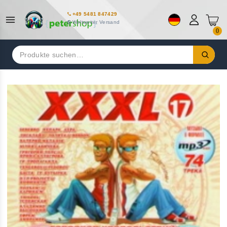
+49 5481 847429
Weltweiter Versand
0
Suchen
nach: