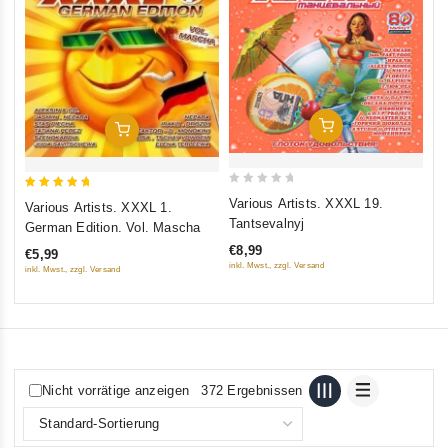
5
Va
ou
€8
inkl
In Den Warenkorb
In Den Warenkorb
0
5
Various Artists. XXXL 19.
Various Artists. XXXL 1.
out
out of 5
Tantsevalnyj
German Edition. Vol. Mascha
of
€8,99
€5,99
5
inkl. Mwst., zzgl. Versand
inkl. Mwst., zzgl. Versand
Nicht vorrätige anzeigen
372 Ergebnissen