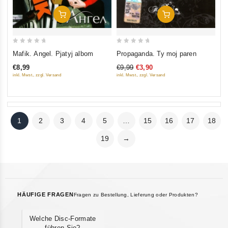
In Den Warenkorb
In Den Warenkorb
0
0
Mafik. Angel. Pjatyj albom
Propaganda. Ty moj paren
out
out
€8,99
€9,99
€3,90
of
of
inkl. Mwst., zzgl. Versand
inkl. Mwst., zzgl. Versand
5
5
1
2
3
4
5
…
15
16
17
18
19
→
HÄUFIGE FRAGEN
Fragen zu Bestellung, Lieferung oder Produkten?
Welche Disc-Formate
führen Sie?