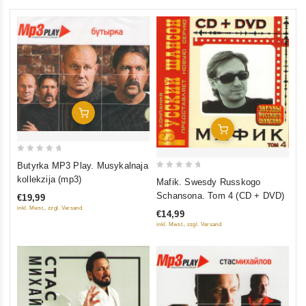
In Den Warenkorb
In Den Warenkorb
0
Butyrka MP3 Play. Musykalnaja
out
0
kollekzija (mp3)
Mafik. Swesdy Russkogo
of
out
Schansona. Tom 4 (CD + DVD)
€19,99
5
of
inkl. Mwst., zzgl. Versand
€14,99
5
inkl. Mwst., zzgl. Versand