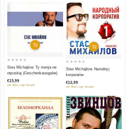
In Den Warenkorb
In Den Warenkorb
0
0
Stas Michajlow. Ty menja ne
Stas Michajlow. Narodnyj
out
out
otpuskaj (Geschenkausgabe)
korporatiw
of
of
€15,99
€12,99
5
5
inkl. Mwst., zzgl. Versand
inkl. Mwst., zzgl. Versand