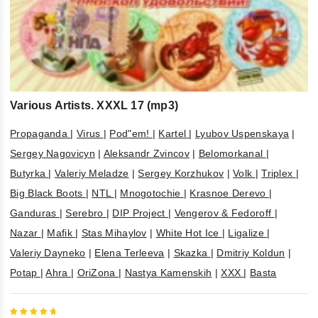
Various Artists. XXXL 17 (mp3)
Propaganda
|
Virus
|
Pod"em!
|
Kartel
|
Lyubov Uspenskaya
|
Sergey Nagovicyn
|
Aleksandr Zvincov
|
Belomorkanal
|
Butyrka
|
Valeriy Meladze
|
Sergey Korzhukov
|
Volk
|
Triplex
|
Big Black Boots
|
NTL
|
Mnogotochie
|
Krasnoe Derevo
|
Ganduras
|
Serebro
|
DIP Project
|
Vengerov & Fedoroff
|
Nazar
|
Mafik
|
Stas Mihaylov
|
White Hot Ice
|
Ligalize
|
Valeriy Dayneko
|
Elena Terleeva
|
Skazka
|
Dmitriy Koldun
|
Potap
|
Ahra
|
OriZona
|
Nastya Kamenskih
|
XXX
|
Basta