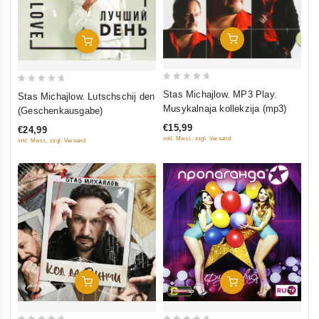
In Den Warenkorb
In Den Warenkorb
0
0
Stas Michajlow. MP3 Play.
Stas Michajlow. Lutschschij den
out
out
Musykalnaja kollekzija (mp3)
(Geschenkausgabe)
of
of
€15,99
€24,99
5
5
inkl. Mwst., zzgl. Versand
inkl. Mwst., zzgl. Versand
In Den Warenkorb
In Den Warenkorb