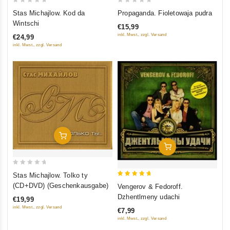
0
0
Stas Michajlow. Kod da
Propaganda. Fioletowaja pudra
out
out
Wintschi
€15,99
of
of
inkl. Mwst., zzgl. Versand
€24,99
5
5
inkl. Mwst., zzgl. Versand
In Den Warenkorb
In Den Warenkorb
0
Stas Michajlow. Tolko ty
out
5
(CD+DVD) (Geschenkausgabe)
Vengerov & Fedoroff.
of
out of 5
Dzhentlmeny udachi
€19,99
5
inkl. Mwst., zzgl. Versand
€7,99
inkl. Mwst., zzgl. Versand