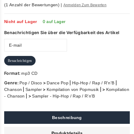
5
out of
(
1
Anzahl der Bewertungen)
|
Anmelden Zum Bewerten
5
Nicht auf Lager
0 auf Lager
Benachrichtigen Sie über die Verfügbarkeit des Artikel
Benachrichtigen
Format:
mp3 CD
Genre:
>
|
|
Pop / Disco
Dance Pop
Hip-Hop / Rap / R'n'B
|
>
| >
Chanson
Sampler
Kompilation von Popmusik
Kompilation
| >
- Chanson
Sampler - Hip-Hop / Rap / R'n'B
Beschreibung
Produktdetails