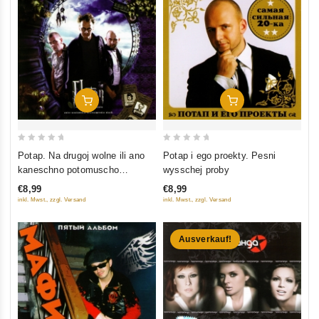
In Den Warenkorb
In Den Warenkorb
0
0
Potap. Na drugoj wolne ili ano
Potap i ego proekty. Pesni
out
out
kaneschno potomuscho
wysschej proby
of
of
schosch
€8,99
€8,99
5
5
inkl. Mwst., zzgl. Versand
inkl. Mwst., zzgl. Versand
Ausverkauf!