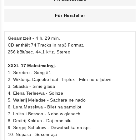
Für Hersteller
Gesamtzeit - 4 h. 29 min.
CD enthält 74 Tracks in mp3 Format.
256 kBit/sec, 44.1 kHz, Stereo
XXXL 17 Maksimalnyj:
1. Serebro - Song #1
2. Wiktorija Dajneko feat. Triplex - Film ne o ljubwi
3. Skaska - Sinie glasa
4. Elena Terleewa - Solnze
5. Walerij Meladse - Sachara ne nado
6. Lera Masskwa - Bilet na samoljot
7. Lolita i Bosson - Nebo w glasach
8. Dmitrij Koldun - Daj mne silu
9. Sergej Schukow - Dewotschka na spit
10. Nepara - Sesonnaja