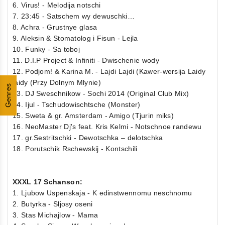
6. Virus! - Melodija notschi
7. 23:45 - Satschem wy dewuschki…
8. Achra - Grustnye glasa
9. Aleksin & Stomatolog i Fisun - Lejla
10. Funky - Sa toboj
11. D.I.P Project & Infiniti - Dwischenie wody
12. Podjom! & Karina M. - Lajdi Lajdi (Kawer-wersija Laidy
laidy (Przy Dolnym Mlynie)
Genres
13. DJ Sweschnikow - Sochi 2014 (Original Club Mix)
14. Ijul - Tschudowischtsche (Monster)
15. Sweta & gr. Amsterdam - Amigo (Tjurin miks)
16. NeoMaster Dj's feat. Kris Kelmi - Notschnoe randewu
17. gr.Sestritschki - Dewotschka – delotschka
18. Porutschik Rschewskij - Kontschili
XXXL 17 Schanson:
1. Ljubow Uspenskaja - K edinstwennomu neschnomu
2. Butyrka - Sljosy oseni
3. Stas Michajlow - Mama