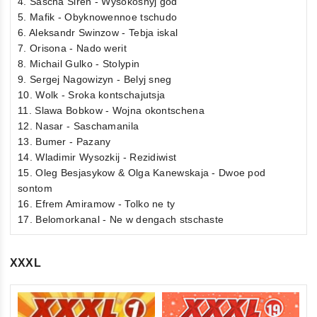
4. Sascha Siren - Wysokosnyj god
5. Mafik - Obyknowennoe tschudo
6. Aleksandr Swinzow - Tebja iskal
7. Orisona - Nado werit
8. Michail Gulko - Stolypin
9. Sergej Nagowizyn - Belyj sneg
10. Wolk - Sroka kontschajutsja
11. Slawa Bobkow - Wojna okontschena
12. Nasar - Saschamanila
13. Bumer - Pazany
14. Wladimir Wysozkij - Rezidiwist
15. Oleg Besjasykow & Olga Kanewskaja - Dwoe pod
sontom
16. Efrem Amiramow - Tolko ne ty
17. Belomorkanal - Ne w dengach stschaste
XXXL