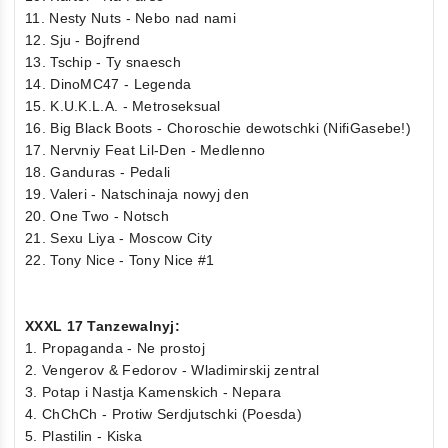
11. Nesty Nuts - Nebo nad nami
12. Sju - Bojfrend
13. Tschip - Ty snaesch
14. DinoMC47 - Legenda
15. K.U.K.L.A. - Metroseksual
16. Big Black Boots - Choroschie dewotschki (NifiGasebe!)
17. Nervniy Feat Lil-Den - Medlenno
18. Ganduras - Pedali
19. Valeri - Natschinaja nowyj den
20. One Two - Notsch
21. Sexu Liya - Moscow City
22. Tony Nice - Tony Nice #1
XXXL 17 Tanzewalnyj:
1. Propaganda - Ne prostoj
2. Vengerov & Fedorov - Wladimirskij zentral
3. Potap i Nastja Kamenskich - Nepara
4. ChChCh - Protiw Serdjutschki (Poesda)
5. Plastilin - Kiska