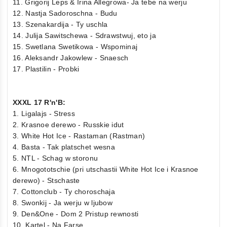
11. Grigorij Leps & Irina Allegrowa- Ja tebe na werju
12. Nastja Sadoroschna - Budu
13. Szenakardija - Ty uschla
14. Julija Sawitschewa - Sdrawstwuj, eto ja
15. Swetlana Swetikowa - Wspominaj
16. Aleksandr Jakowlew - Snaesch
17. Plastilin - Probki
XXXL 17 R'n'B:
1. Ligalajs - Stress
2. Krasnoe derewo - Russkie idut
3. White Hot Ice - Rastaman (Rastman)
4. Basta - Tak platschet wesna
5. NTL - Schag w storonu
6. Mnogototschie (pri utschastii White Hot Ice i Krasnoe
derewo) - Stschaste
7. Cottonclub - Ty choroschaja
8. Swonkij - Ja werju w ljubow
9. Den&One - Dom 2 Pristup rewnosti
10. Kartel - Na Farse