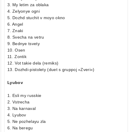
3. My letim za oblaka
4. Zelyonye ogni
5. Dozhd stuchit v moyo okno
6. Angel
7. Znaki
8. Svecha na vetru
9. Bednye tsvety
10. Osen
11. Zontik
12. Vot takie dela (remiks)
13. Dozhdi-pistolety (duet s gruppoj «Zveri»)
Lyubov
1. Esli my russkie
2. Vstrecha
3. Na karnaval
4. Lyubov
5. Ne pozhelayu zla
6. Na beregu