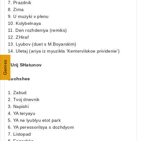
7. Prazdnik
8. Zima
9. U muzyki v plenu
10. Kolybelnaya
11. Den rozhdeniya (remiks)
12. ZHiraf
13. Lyubov (duet s M.Boyarskim)
14. Uletaj (ariya iz myuzikla ’Kentervilskoe prividenie’)
Genres
YUrij SHatunov
Luchshee
1. Zabud
2. Tvoj dnevnik
3. Napishi
4. YA teryayu
5. YA ne lyublyu etot park
6. YA peressorilsya s dozhdyom
7. Listopad