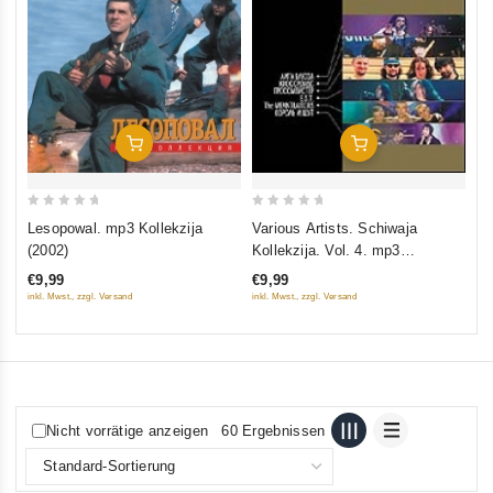
0
Zv
ou
Di
of
€1
5
inkl
In Den Warenkorb
In Den Warenkorb
0
0
Lesopowal. mp3 Kollekzija
Various Artists. Schiwaja
out
out
(2002)
Kollekzija. Vol. 4. mp3
of
of
Collection
€9,99
€9,99
5
5
inkl. Mwst., zzgl. Versand
inkl. Mwst., zzgl. Versand
Nicht vorrätige anzeigen
60 Ergebnissen