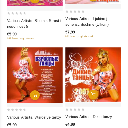
0
0
Various Artists. Ljubimoj
Various Artists. Sbornik Strast i
out
out
schenschtschine (Elkom)
neschnost 5
of
of
€7,99
€5,99
5
5
inkl. Mwst., zzgl. Versand
inkl. Mwst., zzgl. Versand
In Den Warenkorb
In Den Warenkorb
0
0
Various Artists. Dikie tanzy
Various Artists. Wsroslye tanzy
out
out
€4,99
€5,99
of
of