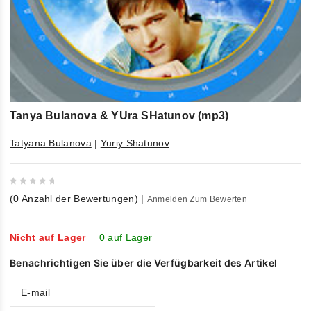
Tanya Bulanova & YUra SHatunov (mp3)
Tatyana Bulanova
|
Yuriy Shatunov
0
(
0
Anzahl der Bewertungen)
|
Anmelden Zum Bewerten
out
of
5
Nicht auf Lager
0 auf Lager
Benachrichtigen Sie über die Verfügbarkeit des Artikel