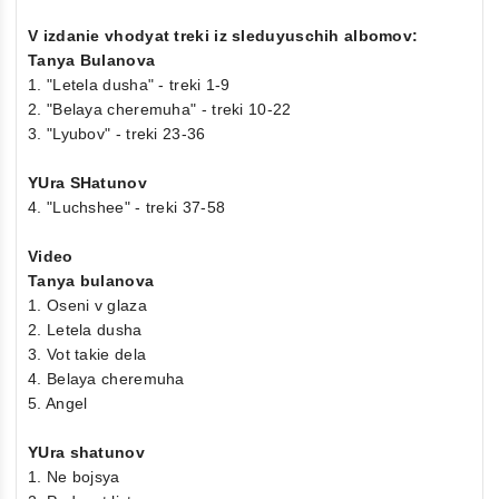
V izdanie vhodyat treki iz sleduyuschih albomov:
Tanya Bulanova
1. "Letela dusha" - treki 1-9
2. "Belaya cheremuha" - treki 10-22
3. "Lyubov" - treki 23-36
YUra SHatunov
4. "Luchshee" - treki 37-58
Video
Tanya bulanova
1. Oseni v glaza
2. Letela dusha
3. Vot takie dela
4. Belaya cheremuha
5. Angel
YUra shatunov
1. Ne bojsya