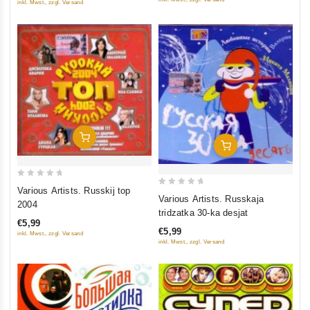
inkl. Mwst., zzgl. Versand
In Den Warenkorb
In Den Warenkorb
0
Various Artists. Russkij top
0
Various Artists. Russkaja
out
2004
out
tridzatka 30-ka desjat
of
of
€5,99
5
€5,99
inkl. Mwst., zzgl. Versand
5
inkl. Mwst., zzgl. Versand