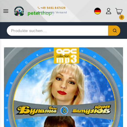
+49 5481 847429
Weltweiter Versand
0
Suchen
nach: