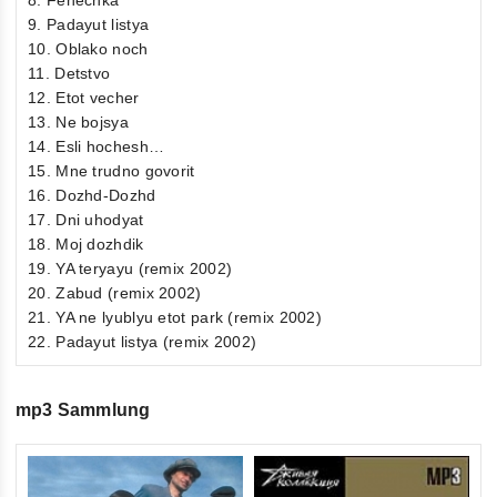
8. Fenechka
9. Padayut listya
10. Oblako noch
11. Detstvo
12. Etot vecher
13. Ne bojsya
14. Esli hochesh…
15. Mne trudno govorit
16. Dozhd-Dozhd
17. Dni uhodyat
18. Moj dozhdik
19. YA teryayu (remix 2002)
20. Zabud (remix 2002)
21. YA ne lyublyu etot park (remix 2002)
22. Padayut listya (remix 2002)
mp3 Sammlung