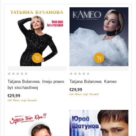
In Den Warenkorb
In Den Warenkorb
0
0
Tatjana Bulanowa. Imeju prawo
Tatjana Bulanowa. Kameo
out
out
byt stschastliwoj
€29,99
of
of
inkl. Mwst., zzgl. Versand
€29,99
5
5
inkl. Mwst., zzgl. Versand