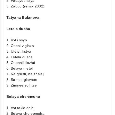
2. Padayut listya
3. Zabud (remix 2002)
Tatyana Bulanova
Letela dusha
1. Vot i vsyo
2. Oseni v glaza
3. Uleteli listya
4. Letela dusha
5. Osennij dozhd
6. Belaya metel
7. Ne grusti, ne zhalej
8. Samoe glavnoe
9. Zimnee solntse
Belaya cheremuha
1. Vot takie dela
2. Belaya cheryomuha