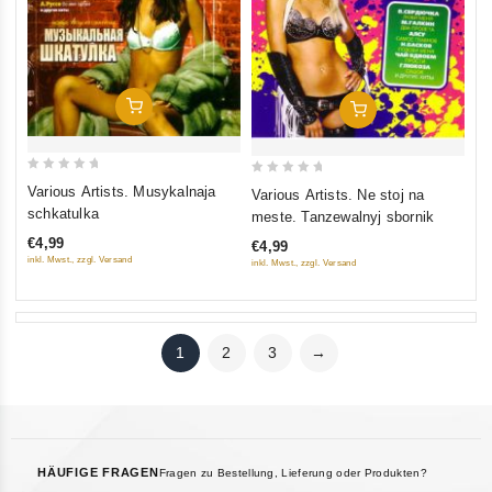
In Den Warenkorb
In Den Warenkorb
0
0
Various Artists. Musykalnaja
Various Artists. Ne stoj na
out
out
schkatulka
meste. Tanzewalnyj sbornik
of
of
€4,99
€4,99
5
5
inkl. Mwst., zzgl. Versand
inkl. Mwst., zzgl. Versand
1
2
3
→
HÄUFIGE FRAGEN
Fragen zu Bestellung, Lieferung oder Produkten?