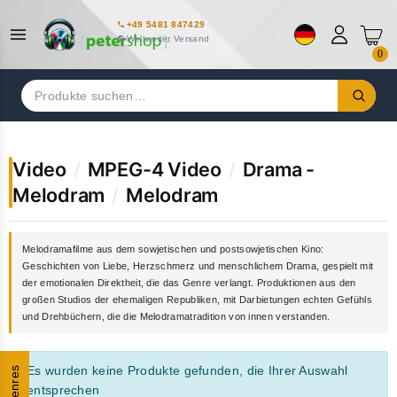
+49 5481 847429
Weltweiter Versand
0
Suchen
nach:
Video
/
MPEG-4 Video
/
Drama -
Melodram
/
Melodram
Melodramafilme aus dem sowjetischen und postsowjetischen Kino:
Geschichten von Liebe, Herzschmerz und menschlichem Drama, gespielt mit
der emotionalen Direktheit, die das Genre verlangt. Produktionen aus den
großen Studios der ehemaligen Republiken, mit Darbietungen echten Gefühls
und Drehbüchern, die die Melodramatradition von innen verstanden.
Es wurden keine Produkte gefunden, die Ihrer Auswahl
Genres
entsprechen