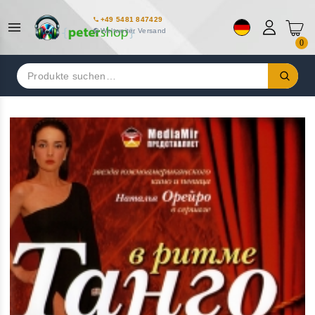
+49 5481 847429
Weltweiter Versand
0
Suchen
nach: