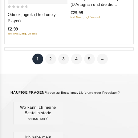
out
(D'Artagnan und die drei
of
Musketiere) (3 serii) (Blu-ray)
0
€29,99
Odinokij igrok (The Lonely
5
inkl. Mwst., zzgl. Versand
out
Player)
of
€2,99
5
inkl. Mwst., zzgl. Versand
1
2
3
4
5
→
HÄUFIGE FRAGEN
Fragen zu Bestellung, Lieferung oder Produkten?
Wo kann ich meine
Bestellhistorie
einsehen?
Ich habe mein