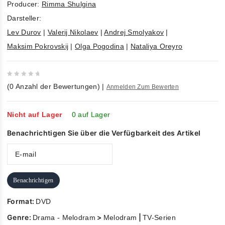
Producer:
Rimma Shulgina
Darsteller:
Lev Durov
|
Valerij Nikolaev
|
Andrej Smolyakov
|
Maksim Pokrovskij
|
Olga Pogodina
|
Nataliya Oreyro
0
(
0
Anzahl der Bewertungen)
|
Anmelden Zum Bewerten
out
of
5
Nicht auf Lager
0 auf Lager
Benachrichtigen Sie über die Verfügbarkeit des Artikel
Benachrichtigen
Format:
DVD
Genre:
>
|
Drama - Melodram
Melodram
TV-Serien