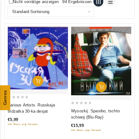
Nicht vorrätige anzeigen
94 Ergebnissen
In Den Warenkorb
In Den Warenkorb
Genres
0
Various Artists. Russkaja
0
out
Wysozkij. Spasibo, tschto
tridzatka 30-ka desjat
out
of
schiwoj (Blu-Ray)
€5,99
of
5
inkl. Mwst., zzgl. Versand
€15,99
5
inkl. Mwst., zzgl. Versand