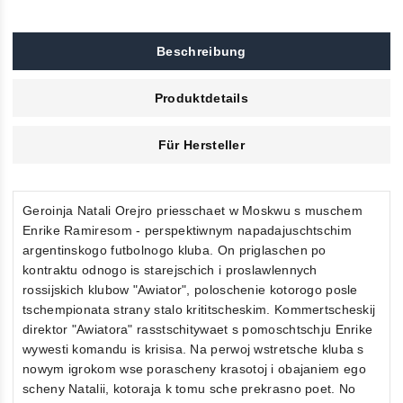
Beschreibung
Produktdetails
Für Hersteller
Geroinja Natali Orejro priesschaet w Moskwu s muschem
Enrike Ramiresom - perspektiwnym napadajuschtschim
argentinskogo futbolnogo kluba. On priglaschen po
kontraktu odnogo is starejschich i proslawlennych
rossijskich klubow "Awiator", poloschenie kotorogo posle
tschempionata strany stalo krititscheskim. Kommertscheskij
direktor "Awiatora" rasstschitywaet s pomoschtschju Enrike
wywesti komandu is krisisa. Na perwoj wstretsche kluba s
nowym igrokom wse porascheny krasotoj i obajaniem ego
scheny Natalii, kotoraja k tomu sche prekrasno poet. No