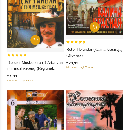
In Den Warenkorb
In Den Warenkorb
5
Roter Holunder (Kalina krasnaja)
out of 5
(Blu-Ray)
5
Die drei Musketiere (D Artanyan
€29,99
out of 5
i tri mushketera) (Regional
inkl. Mwst., zzgl. Versand
Code: 5)
€7,99
inkl. Mwst., zzgl. Versand