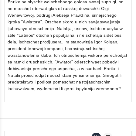
Enrike ne slyschit wolschebnogo golosa swoej suprugi, on
ne moschet otorwat glas ot russkoj dewuschki Olgi
Wenewitowoj, podrugi Alekseja Prawdina, silnejschego
igroka "Awiatora". Otschen skoro u nich sawjasywajutsja
ljubownye otnoschenija. Natalija, usnaw, tschto musyka w
stile "Latinos" otschen populjarna, i ne schelaja sidet bes
dela, ischtschet prodjusera. Im stanowitsja Igor Kolgan,
president tenewoj kompanii, finansirujuschtschej
wosstanowlenie kluba. Ich otnoschenija wskore perechodjat
sa ramki druscheskich. "Awiator" oderschiwaet pobedy i
dobiwaetsja preschnego uspecha, a w sudbach Enrike i
Natalii proischodjat neoschidannye ismenenija. Smogut li
predatelstwo i podlost pomeschat nastojaschtschim
tschuwstwam, wyderschat li geroi ispytanija wremenem?