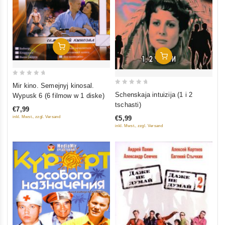
In Den Warenkorb
In Den Warenkorb
0
Mir kino. Semejnyj kinosal.
0
out
Schenskaja intuizija (1 i 2
Wypusk 6 (6 filmow w 1 diske)
out
of
tschasti)
€7,99
of
5
inkl. Mwst., zzgl. Versand
€5,99
5
inkl. Mwst., zzgl. Versand