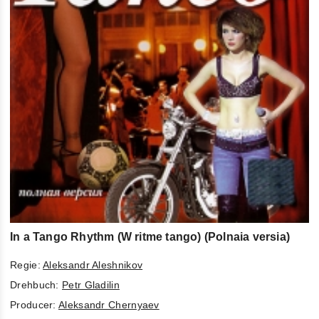
In a Tango Rhythm (W ritme tango) (Polnaia versia)
Regie:
Aleksandr Aleshnikov
Drehbuch:
Petr Gladilin
Producer:
Aleksandr Chernyaev