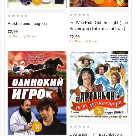
0
0
He Who Puts Out the Light (The
Prestuplenie i pogoda
out
out
Sovereign) (Tot kto gasit swet)
€2,99
of
of
€2,99
inkl. Mwst., zzgl. Versand
5
5
inkl. Mwst., zzgl. Versand
In Den Warenkorb
In Den Warenkorb
0
D’Artanjan i Tri muschketjora