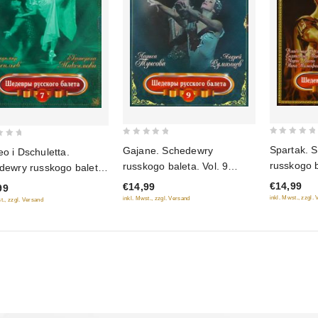
0
0
Spartak. 
Gajane. Schedewry
o i Dschuletta.
out
out
russkogo b
russkogo baleta. Vol. 9
dewry russkogo baleta.
of
of
(Geschenkausgabe)
7
€14,99
€14,99
99
5
5
inkl. Mwst., zzgl.
inkl. Mwst., zzgl. Versand
t., zzgl. Versand