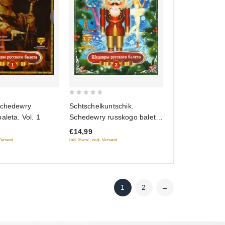
0
Schtschelkuntschik.
Schedewry
out
Schedewry russkogo baleta.
aleta. Vol. 1
of
Vol. 2
€14,99
5
inkl. Mwst., zzgl. Versand
 Versand
1
2
→