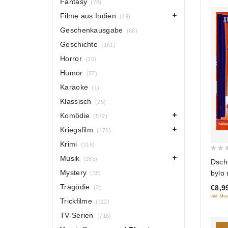
Fantasy
(70)
Filme aus Indien
(49)
Geschenkausgabe
(68)
Geschichte
(161)
Horror
(16)
Humor
(57)
Karaoke
(1)
Klassisch
(25)
Komödie
(572)
Kriegsfilm
(175)
Krimi
(316)
0
Musik
(285)
Dsch
out
Mystery
bylo
(38)
of
daw
Tragödie
€8,9
(2)
5
inkl. Mws
Trickfilme
(112)
TV-Serien
(716)