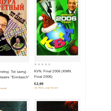
0
KVN. Final 2006 (KWN.
etnyj. Tot samyj.
out
Final 2006)
teatre "Ermitasch"
of
€2,99
5
inkl. Mwst., zzgl. Versand
 Versand