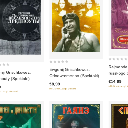
0
Rajmonda
0
Ewgenij Grischkowez.
out
nij Grischkowez.
out
russkogo b
Odnowremenno (Spektakl)
of
nouty (Spektakl)
of
(Geschen
€14,99
5
€8,99
5
9
inkl. Mwst., zzgl.
inkl. Mwst., zzgl. Versand
t., zzgl. Versand