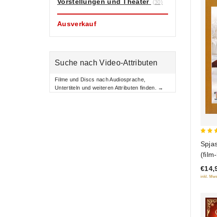
Vorstellungen und Theater
(30)
Ausverkauf
Suche nach Video-Attributen
Filme und Discs nach Audiosprache,
Untertiteln und weiteren Attributen finden. →
3
Spja
out
(film
of 5
€14,
inkl. Mws