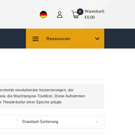
Warenkorb
0
€0,00
Ressourcen
rcholds revolutionäre Inszenierungen, der
imow, die Wachtangow-Tradition. Diese Aufnahmen
 Theaterkultur einer Epoche prägte.