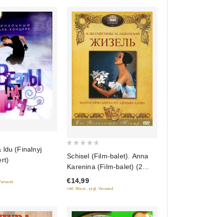
ldu (Finalnyj
0
Schisel (Film-balet). Anna
rt)
out
Karenina (Film-balet) (2
of
DVD)
€14,99
5
 Versand
inkl. Mwst., zzgl. Versand