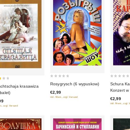
0
0
Schura Kar
Rosygrysch (6 wypuskow)
schtschaja krasawiza
out
out
Konzert w 
€2,99
-balet)
of
of
inkl. Mwst., zzgl. Versand
€2,99
5
5
99
inkl. Mwst., zzgl.
t., zzgl. Versand