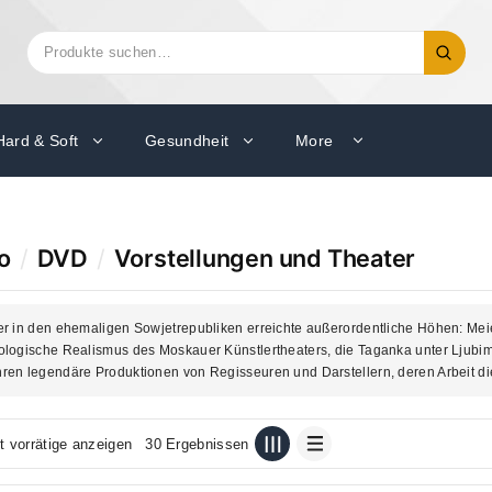
Suchen
Suche
nach:
Hard & Soft
Gesundheit
More
o
/
DVD
/
Vorstellungen und Theater
r in den ehemaligen Sowjetrepubliken erreichte außerordentliche Höhen: Meie
ologische Realismus des Moskauer Künstlertheaters, die Taganka unter Ljub
en legendäre Produktionen von Regisseuren und Darstellern, deren Arbeit die
t vorrätige anzeigen
30 Ergebnissen