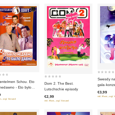
0
Swesdy na 
0
entelmen Schou. Eto
out
Dom 2. The Best.
gala-konze
out
 nedawno - Eto bylo
of
Lutschschie episody
of
€3,99
no
5
9
€2,99
5
inkl. Mwst., zzgl.
t., zzgl. Versand
inkl. Mwst., zzgl. Versand