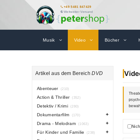
+49 5481 847429
Weltweiter Versand
Musik
Video
Bücher
Vide
Artikel aus dem Bereich
DVD
Abenteuer
(210)
Theate
Action & Thriller
(352)
psych
Detektiv / Krimi
bewahr
(280)
Dokumentarfilm
(170)
Drama - Melodram
(1063)
Nich
Für Kinder und Familie
(238)