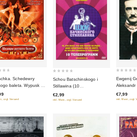
0
0
schka. Schedewry
Ewgenij G
Schou Batschinskogo i
out
out
kogo baleta. Wypusk 3
Aleksandr 
Stillawina (10
of
of
arotschnoe isdanie)
"Po Po"
Teleprogramm)
99
€7,99
€2,99
5
5
t., zzgl. Versand
inkl. Mwst., zzgl.
inkl. Mwst., zzgl. Versand