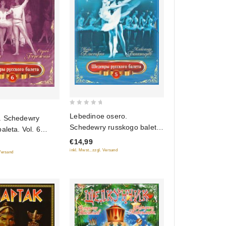
0
Lebedinoe osero.
. Schedewry
out
Schedewry russkogo baleta.
aleta. Vol. 6
of
Vol. 5
kausgabe)
€14,99
5
inkl. Mwst., zzgl. Versand
 Versand