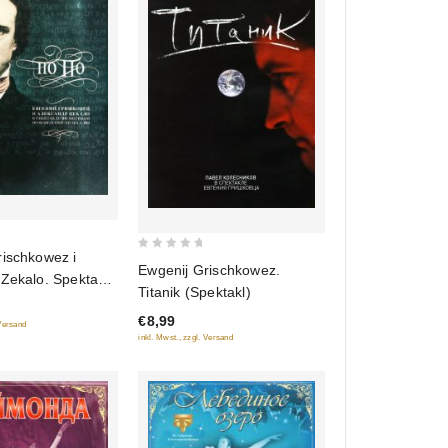
rischkowez i
0
Ewgenij Grischkowez.
Zekalo. Spektakl
out
Titanik (Spektakl)
of
€8,99
5
 Versand
inkl. Mwst., zzgl. Versand