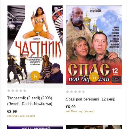
In Den Warenkorb
In Den Warenkorb
0
0
Tschastnik (2 serii) (2008)
Spas pod beresami (12 serij)
out
out
(Resch. Radda Nowikowa)
€6,99
of
of
€2,99
inkl. Mwst., zzgl. Versand
5
5
inkl. Mwst., zzgl. Versand