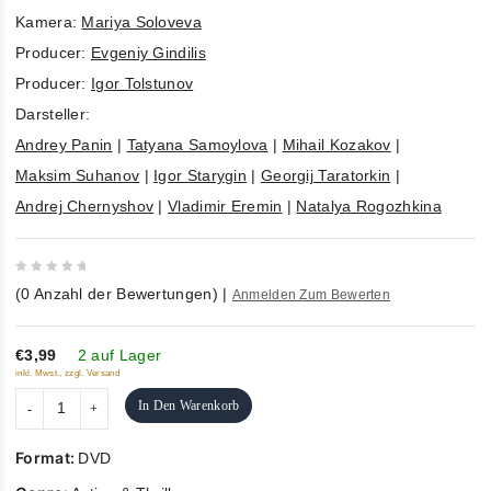
Kamera:
Mariya Soloveva
Producer:
Evgeniy Gindilis
Producer:
Igor Tolstunov
Darsteller:
Andrey Panin
|
Tatyana Samoylova
|
Mihail Kozakov
|
Maksim Suhanov
|
Igor Starygin
|
Georgij Taratorkin
|
Andrej Chernyshov
|
Vladimir Eremin
|
Natalya Rogozhkina
0
(
0
Anzahl der Bewertungen)
|
Anmelden Zum Bewerten
out
of
5
€3,99
2 auf Lager
inkl. Mwst., zzgl. Versand
In Den Warenkorb
Format:
DVD