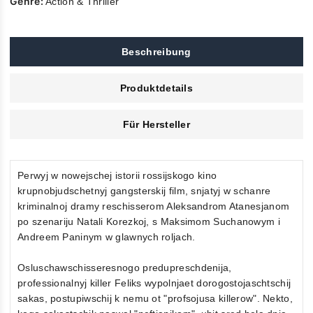
Genre:
Action & Thriller
Beschreibung
Produktdetails
Für Hersteller
Perwyj w nowejschej istorii rossijskogo kino
krupnobjudschetnyj gangsterskij film, snjatyj w schanre
kriminalnoj dramy reschisserom Aleksandrom Atanesjanom
po szenariju Natali Korezkoj, s Maksimom Suchanowym i
Andreem Paninym w glawnych roljach.
Osluschawschisseresnogo predupreschdenija,
professionalnyj killer Feliks wypolnjaet dorogostojaschtschij
sakas, postupiwschij k nemu ot "profsojusa killerow". Nekto,