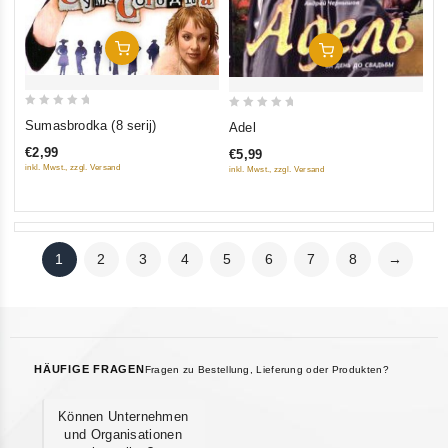
In Den Warenkorb
In Den Warenkorb
0
0
Sumasbrodka (8 serij)
Adel
out
out
€2,99
€5,99
of
of
inkl. Mwst., zzgl. Versand
inkl. Mwst., zzgl. Versand
5
5
1
2
3
4
5
6
7
8
→
HÄUFIGE FRAGEN
Fragen zu Bestellung, Lieferung oder Produkten?
Können Unternehmen
und Organisationen