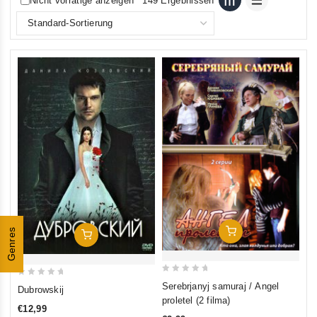
Nicht vorrätige anzeigen
149 Ergebnissen
In Den Warenkorb
Genres
In Den Warenkorb
0
0
Serebrjanyj samuraj / Angel
Dubrowskij
out
out
proletel (2 filma)
€12,99
of
of