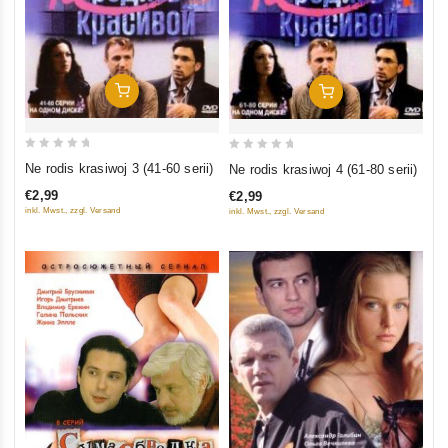
In Den Warenkorb
In Den Warenkorb
0
0
Ne rodis krasiwoj 3 (41-60 serii)
Ne rodis krasiwoj 4 (61-80 serii)
out
out
€2,99
€2,99
of
of
inkl. Mwst., zzgl. Versand
inkl. Mwst., zzgl. Versand
5
5