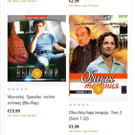
€2,99
inkl. Mwst., zzgl. Versand
5
5
inkl. Mwst., zzgl. Versand
In Den Warenkorb
In Den Warenkorb
0
Wysozkij. Spasibo, tschto
out
schiwoj (Blu-Ray)
of
0
€15,99
Obschtschaja terapija. Tom 2
5
out
inkl. Mwst., zzgl. Versand
(Serii 7-12)
of
€3,99
5
inkl. Mwst., zzgl. Versand