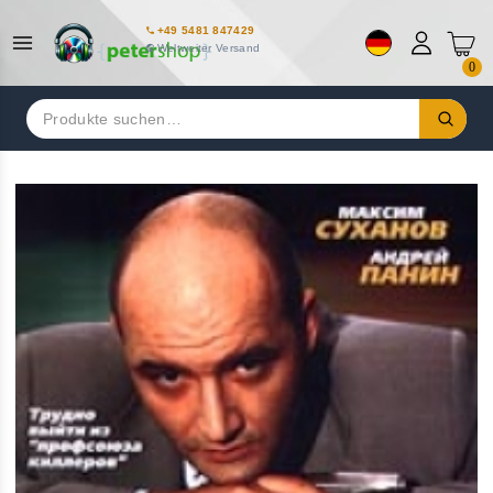
+49 5481 847429
Weltweiter Versand
0
Suchen
nach: