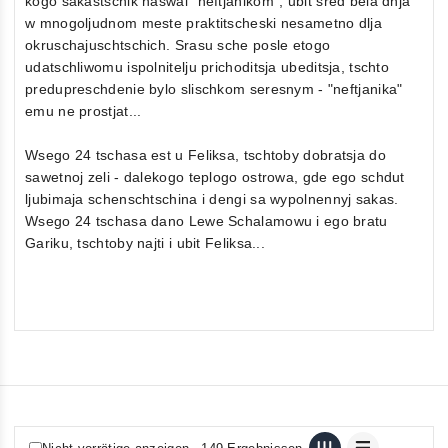
kogo sakastschik naswal "neftjanikom", ubit sred bela dnja
w mnogoljudnom meste praktitscheski nesametno dlja
okruschajuschtschich. Srasu sche posle etogo
udatschliwomu ispolnitelju prichoditsja ubeditsja, tschto
predupreschdenie bylo slischkom seresnym - "neftjanika"
emu ne prostjat...
Wsego 24 tschasa est u Feliksa, tschtoby dobratsja do
sawetnoj zeli - dalekogo teplogo ostrowa, gde ego schdut
ljubimaja schenschtschina i dengi sa wypolnennyj sakas.
Wsego 24 tschasa dano Lewe Schalamowu i ego bratu
Gariku, tschtoby najti i ubit Feliksa...