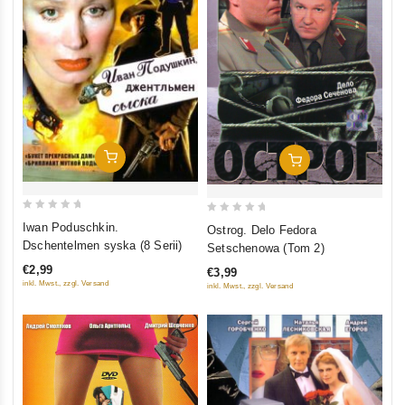
In Den Warenkorb
In Den Warenkorb
0
0
Iwan Poduschkin.
Ostrog. Delo Fedora
out
out
Dschentelmen syska (8 Serii)
Setschenowa (Tom 2)
of
of
€2,99
€3,99
5
5
inkl. Mwst., zzgl. Versand
inkl. Mwst., zzgl. Versand