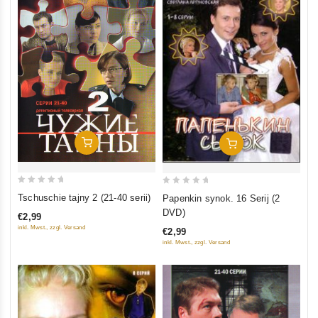
In Den Warenkorb
In Den Warenkorb
0
0
Tschuschie tajny 2 (21-40 serii)
Papenkin synok. 16 Serij (2
out
out
DVD)
€2,99
of
of
inkl. Mwst., zzgl. Versand
€2,99
5
5
inkl. Mwst., zzgl. Versand