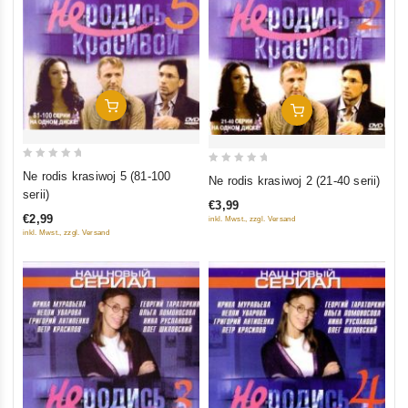
In Den Warenkorb
In Den Warenkorb
0
0
Ne rodis krasiwoj 5 (81-100
Ne rodis krasiwoj 2 (21-40 serii)
out
out
serii)
€3,99
of
of
€2,99
inkl. Mwst., zzgl. Versand
5
5
inkl. Mwst., zzgl. Versand