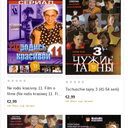
In Den Warenkorb
In Den Warenkorb
0
0
Ne rodis krasivoy 11. Film o
Tschuschie tajny 3 (41-54 serii)
out
out
filme (Ne rodis krasiwoj 11. Film
€2,99
of
of
o filme)
€2,99
inkl. Mwst., zzgl. Versand
5
5
inkl. Mwst., zzgl. Versand