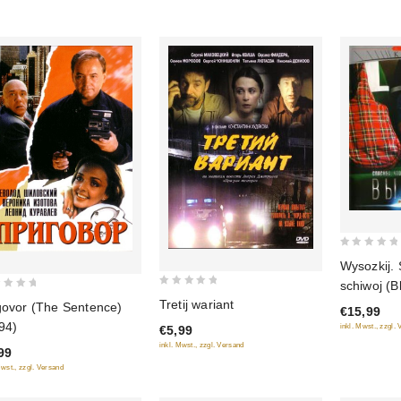
0
Wysozkij. 
out
schiwoj (B
of
0
Tretij wariant
govor (The Sentence)
€15,99
5
out
94)
inkl. Mwst., zzgl.
€5,99
of
inkl. Mwst., zzgl. Versand
99
5
Mwst., zzgl. Versand