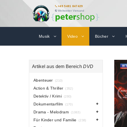
+49 5481 847429
Weltweiter Versand
Musik
Video
Bücher
Artikel aus dem Bereich
DVD
Abenteuer
(210)
Action & Thriller
(352)
Detektiv / Krimi
(280)
Dokumentarfilm
(170)
Drama - Melodram
(1063)
Für Kinder und Familie
(238)