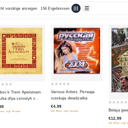
cht vorrätige anzeigen
156 Ergebnissen
0
Various Artists. Perwaja
bov k Trem Apelsinam.
out
russkaja dwadzatka
zka dlya vzroslyh v
of
olnenii Sergeya
€4,99
99
5
0
Belaja gwar
rukova
inkl. Mwst., zzgl. Versand
Mwst., zzgl. Versand
out
€12,99
of
inkl. Mwst., zzgl.
5