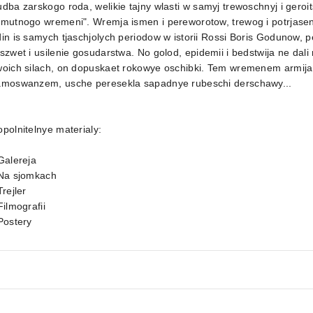
dba zarskogo roda, welikie tajny wlasti w samyj trewoschnyj i geroi
mutnogo wremeni". Wremja ismen i pereworotow, trewog i potrjasenij
in is samych tjaschjolych periodow w istorii Rossi Boris Godunow, p
szwet i usilenie gosudarstwa. No golod, epidemii i bedstwija ne da
woich silach, on dopuskaet rokowye oschibki. Tem wremenem armi
amoswanzem, usche peresekla sapadnye rubeschi derschawy...
polnitelnye materialy:
Galereja
 Na sjomkach
Trejler
Filmografii
Postery