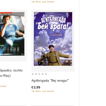
inkl. Mwst., zzgl. Versand
Spasibo, tschto
lu-Ray)
0
Agitbrigada "Bej wraga!"
out
 Versand
€3,99
of
inkl. Mwst., zzgl. Versand
5