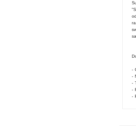
Su
"S
od
ra
s
s
Do
- 
-
- 
- 
- 