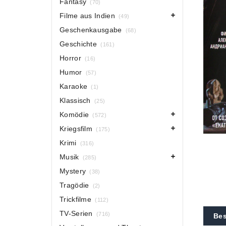
Fantasy
(70)
Filme aus Indien
(49)
Geschenkausgabe
(68)
Geschichte
(161)
Horror
(16)
Humor
(57)
Karaoke
(1)
Klassisch
(25)
Komödie
(572)
Kriegsfilm
(175)
Krimi
(316)
Musik
(285)
Mystery
(38)
Tragödie
(2)
Trickfilme
(112)
TV-Serien
(716)
Bes