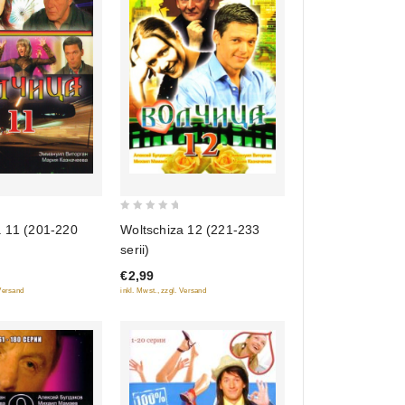
0
a 11 (201-220
Woltschiza 12 (221-233
out
serii)
of
€2,99
5
 Versand
inkl. Mwst., zzgl. Versand