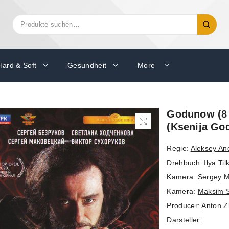
Suchen
Suche
nach:
Hard & Soft
Gesundheit
More
Godunow (8 
(Ksenija God
Regie:
Aleksey An
Drehbuch:
Ilya Til
Kamera:
Sergey M
Kamera:
Maksim S
Producer:
Anton Z
Darsteller: