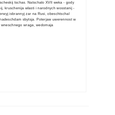
tscheskij tschas. Natschalo XVII weka - gody
, kruschenija wlasti i narodnych wosstanij -
erwyj isbrannyj zar na Rusi, obeschtschal
li nadeschdam sbytsja. Poterjaw uwerennost w
ja wneschnego wraga, wedomaja