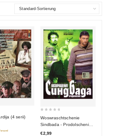
0
dija (4 serii)
Woswraschtschenie
out
Sindbada - Prodolschenie
of
(6 serij)
 Versand
€2,99
5