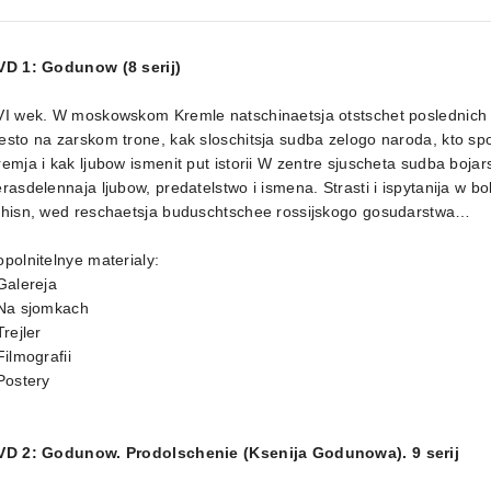
VD 1: Godunow (8 serij)
VI wek. W moskowskom Kremle natschinaetsja otstschet poslednich 
sto na zarskom trone, kak sloschitsja sudba zelogo naroda, kto s
emja i kak ljubow ismenit put istorii W zentre sjuscheta sudba boj
rasdelennaja ljubow, predatelstwo i ismena. Strasti i ispytanija w b
chisn, wed reschaetsja buduschtschee rossijskogo gosudarstwa…
polnitelnye materialy:
Galereja
 Na sjomkach
Trejler
Filmografii
Postery
VD 2: Godunow. Prodolschenie (Ksenija Godunowa). 9 serij