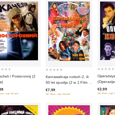
0
0
Operatsiy
scheli / Postoronnij (2
Karnawalnaja notsch-2, ili
out
out
(Operazija
ma)
50 let spustja (2 w 1 Film +
of
of
Cerij)
mjusikl)
€2,99
99
5
€7,99
5
inkl. Mwst., zzgl.
Mwst., zzgl. Versand
inkl. Mwst., zzgl. Versand