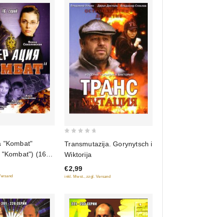
0
a "Kombat"
Transmutazija. Gorynytsch i
out
 "Kombat") (16
Wiktorija
of
€2,99
5
 Versand
inkl. Mwst., zzgl. Versand