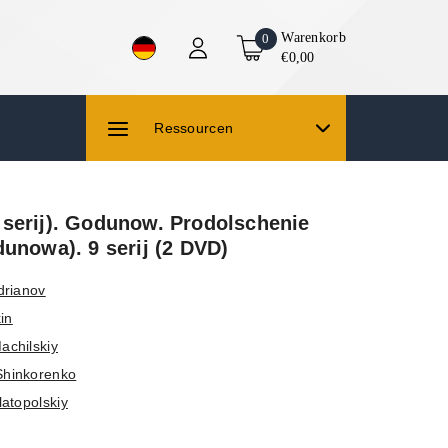
Warenkorb
0
€0,00
Ressourcen
serij). Godunow. Prodolschenie
unowa). 9 serij (2 DVD)
drianov
kin
achilskiy
hinkorenko
latopolskiy