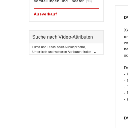
Vorstellungen und Theater
(30)
Ausverkauf
D
X
me
Suche nach Video-Attributen
wr
Filme und Discs nach Audiosprache,
ne
Untertiteln und weiteren Attributen finden. →
s
Do
- 
-
- 
- 
- 
D