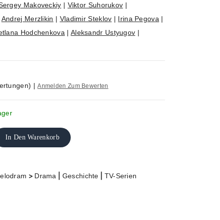
Sergey Makoveckiy
|
Viktor Suhorukov
|
|
Andrej Merzlikin
|
Vladimir Steklov
|
Irina Pegova
|
etlana Hodchenkova
|
Aleksandr Ustyugov
|
ertungen)
|
Anmelden Zum Bewerten
ager
In Den Warenkorb
>
|
|
elodram
Drama
Geschichte
TV-Serien