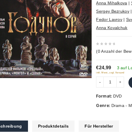
Anna Mihalkova
|
Sergey Bezrukov
Fedor Lavrov
|
Sv
Anna Kovalchuk
0
(
0
Anzahl der Bew
out
of
€24,99
5
3 auf L
inkl. Mwst., zzgl. Versand
Format:
DVD
Genre:
Drama - M
chreibung
Produktdetails
Für Hersteller