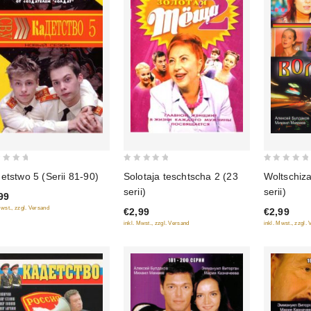
0
0
etstwo 5 (Serii 81-90)
Solotaja teschtscha 2 (23
Woltschiz
out
out
serii)
serii)
99
of
of
Mwst., zzgl. Versand
€2,99
€2,99
5
5
inkl. Mwst., zzgl. Versand
inkl. Mwst., zzgl.