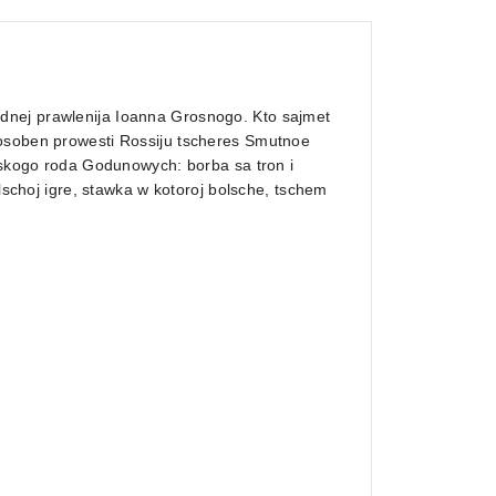
dnej prawlenija Ioanna Grosnogo. Kto sajmet
posoben prowesti Rossiju tscheres Smutnoe
arskogo roda Godunowych: borba sa tron i
olschoj igre, stawka w kotoroj bolsche, tschem