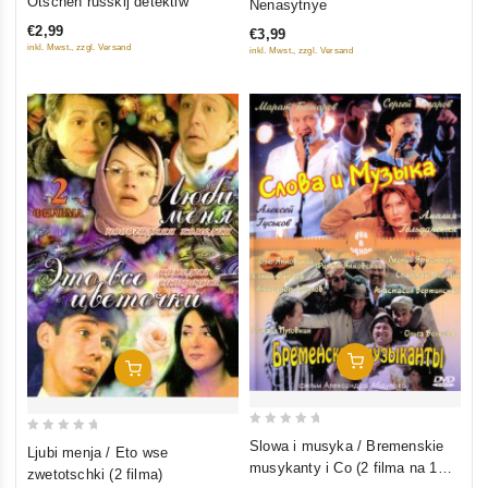
Otschen russkij detektiw
Nenasytnye
out
out
€2,99
€3,99
of
of
inkl. Mwst., zzgl. Versand
inkl. Mwst., zzgl. Versand
5
5
In Den Warenkorb
In Den Warenkorb
0
0
Slowa i musyka / Bremenskie
Ljubi menja / Eto wse
out
out
musykanty i Co (2 filma na 1
zwetotschki (2 filma)
of
of