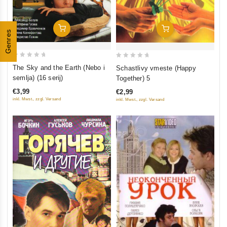
In Den Warenkorb
In Den Warenkorb
Genres
0
0
The Sky and the Earth (Nebo i
Schastlivy vmeste (Happy
out
out
semlja) (16 serij)
Together) 5
of
of
€3,99
€2,99
5
5
inkl. Mwst., zzgl. Versand
inkl. Mwst., zzgl. Versand