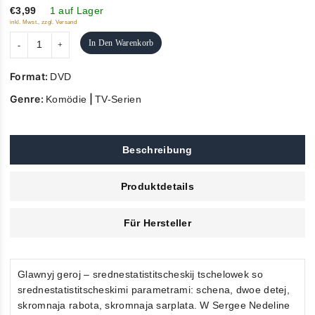
5
€3,99
1 auf Lager
inkl. Mwst., zzgl. Versand
In Den Warenkorb
Format:
DVD
Genre:
|
Komödie
TV-Serien
Beschreibung
Produktdetails
Für Hersteller
Glawnyj geroj – srednestatistitscheskij tschelowek so
srednestatistitscheskimi parametrami: schena, dwoe detej,
skromnaja rabota, skromnaja sarplata. W Sergee Nedeline