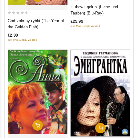
3
Ljubow i golubi (Liebe und
out
Tauben) (Blu-Ray)
of 5
0
God zolotoy rybki (The Year of
€29,99
out
inkl. Mwst., zzgl. Versand
the Golden Fish)
of
€2,99
5
inkl. Mwst., zzgl. Versand
In Den Warenkorb
In Den Warenkorb