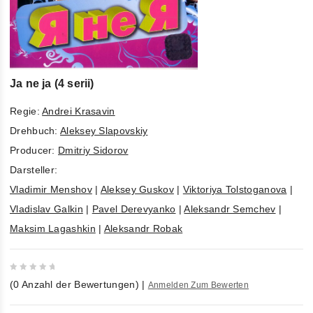
Ja ne ja (4 serii)
Regie:
Andrei Krasavin
Drehbuch:
Aleksey Slapovskiy
Producer:
Dmitriy Sidorov
Darsteller:
Vladimir Menshov
|
Aleksey Guskov
|
Viktoriya Tolstoganova
|
Vladislav Galkin
|
Pavel Derevyanko
|
Aleksandr Semchev
|
Maksim Lagashkin
|
Aleksandr Robak
0
(
0
Anzahl der Bewertungen)
|
Anmelden Zum Bewerten
out
of