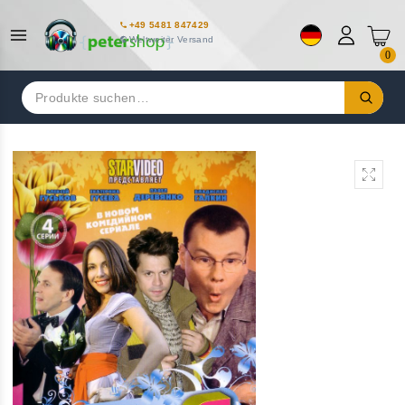
+49 5481 847429
Weltweiter Versand
0
Suchen
nach: