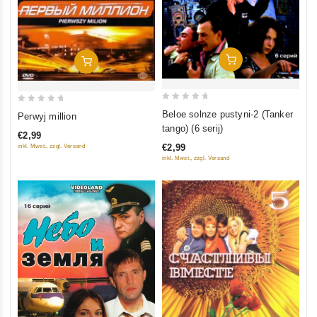
In Den Warenkorb
In Den Warenkorb
0
0
Beloe solnze pustyni-2 (Tanker
Perwyj million
out
out
tango) (6 serij)
€2,99
of
of
€2,99
inkl. Mwst., zzgl. Versand
5
5
inkl. Mwst., zzgl. Versand