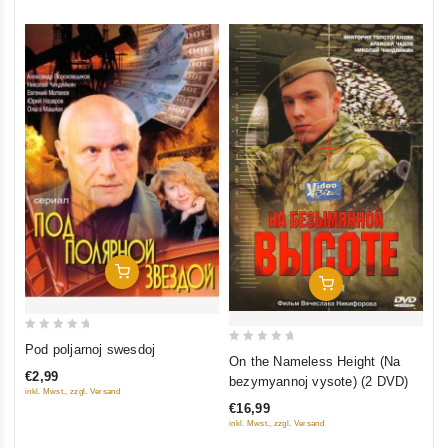
In Den Warenkorb
In Den Warenkorb
0
Pod poljarnoj swesdoj
0
On the Nameless Height (Na
out
out
€2,99
bezymyannoj vysote) (2 DVD)
of
inkl. Mwst., zzgl. Versand
of
5
€16,99
5
inkl. Mwst., zzgl. Versand