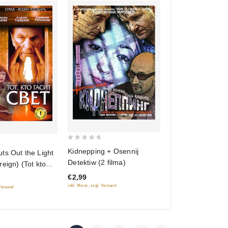
0
Kidnepping + Osennij
ts Out the Light
out
Detektiw (2 filma)
eign) (Tot kto
of
)
€2,99
5
inkl. Mwst., zzgl. Versand
 Versand