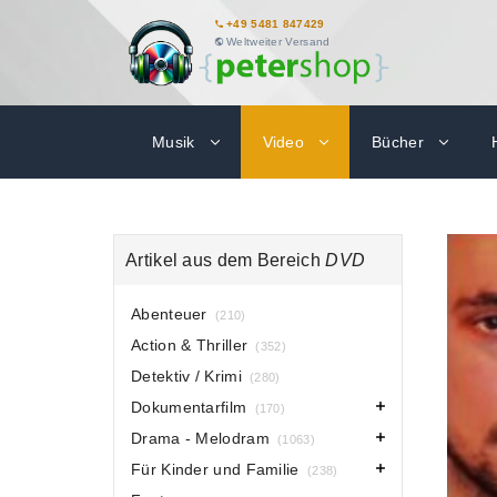
+49 5481 847429
Weltweiter Versand
Musik
Video
Bücher
Artikel aus dem Bereich
DVD
Abenteuer
(210)
Action & Thriller
(352)
Detektiv / Krimi
(280)
Dokumentarfilm
(170)
Drama - Melodram
(1063)
Für Kinder und Familie
(238)