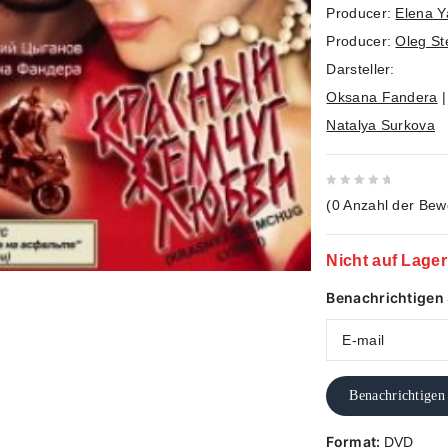
Producer:
Elena Y
Producer:
Oleg S
Darsteller:
Oksana Fandera
Natalya Surkova
0
(
0
Anzahl der Bew
out
of
Nicht auf Lager
5
Benachrichtigen S
Benachrichtigen
Format:
DVD