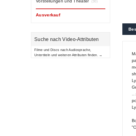
Vorstellungen und Theater
(30)
Ausverkauf
Bes
Suche nach Video-Attributen
Filme und Discs nach Audiosprache,
Ma
Untertiteln und weiteren Attributen finden. →
pa
mo
sh
Ly
Gr
..
p
Ly
B
"O