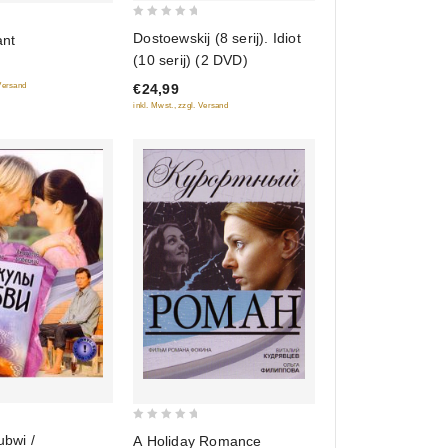
0
Dostoewskij (8 serij). Idiot
ant
out
(10 serij) (2 DVD)
of
€24,99
 Versand
5
inkl. Mwst., zzgl. Versand
0
ubwi /
A Holiday Romance