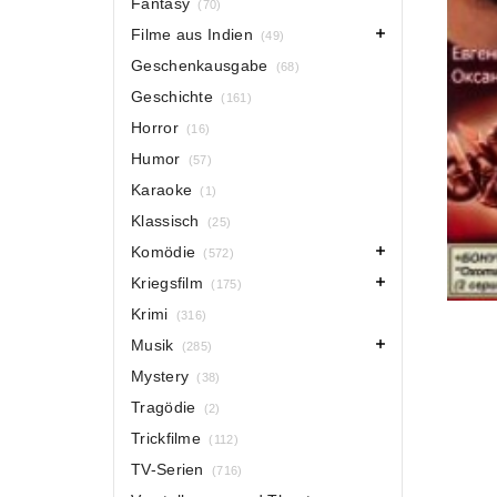
Fantasy
(70)
Filme aus Indien
(49)
Geschenkausgabe
(68)
Geschichte
(161)
Horror
(16)
Humor
(57)
Karaoke
(1)
Klassisch
(25)
Komödie
(572)
Kriegsfilm
(175)
Krimi
(316)
Musik
(285)
Mystery
(38)
Tragödie
(2)
Trickfilme
(112)
TV-Serien
(716)