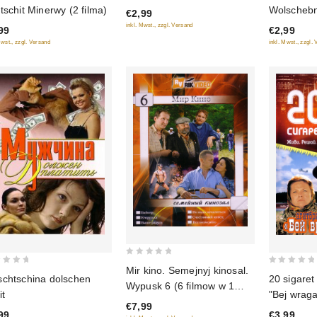
out
Wolschebn
tschit Minerwy (2 filma)
€2,99
of
of
inkl. Mwst., zzgl. Versand
€2,99
99
5
5
inkl. Mwst., zzgl.
Mwst., zzgl. Versand
0
Mir kino. Semejnyj kinosal.
0
chtschina dolschen
20 sigaret
out
Wypusk 6 (6 filmow w 1
out
of
it
"Bej wraga
diske)
of
€7,99
5
99
€3,99
5