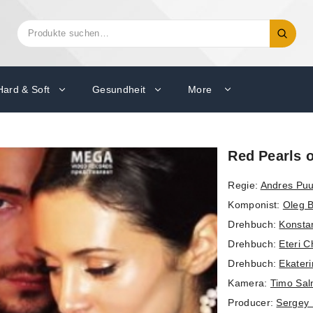
Suchen
Suche
nach:
Hard & Soft
Gesundheit
More
Red Pearls 
Regie:
Andres Pu
Komponist:
Oleg B
Drehbuch:
Konsta
Drehbuch:
Eteri C
Drehbuch:
Ekateri
Kamera:
Timo Sal
Producer:
Sergey