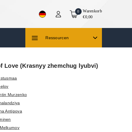
Warenkorb
0
€0,00
Ressourcen
of Love (Krasnyy zhemchug lyubvi)
ustusmaa
elov
ntin Murzenko
halandziya
na Antipova
minen
 Melkumov