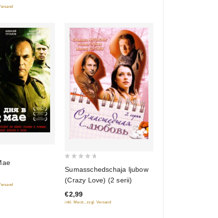
 Versand
Mae
0
Sumasschedschaja ljubow
out
(Crazy Love) (2 serii)
of
 Versand
€2,99
5
inkl. Mwst., zzgl. Versand