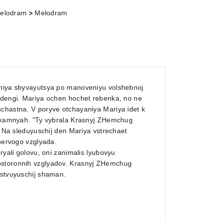
>
elodram
Melodram
laniya sbyvayutsya po manoveniyu volshebnoj
a dengi. Mariya ochen hochet rebenka, no ne
schastna. V poryve otchayaniya Mariya idet k
na kamnyah. "Ty vybrala Krasnyj ZHemchug
i. Na sleduyuschij den Mariya vstrechaet
 pervogo vzglyada.
ryali golovu, oni zanimalis lyubovyu
postoronnih vzglyadov. Krasnyj ZHemchug
estvuyuschij shaman.