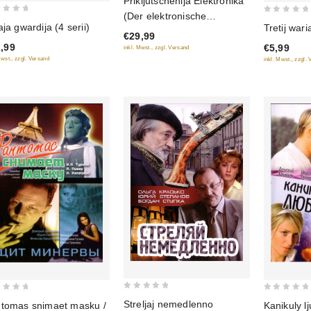
Prikljutschenija Elektronika
out
(Der elektronische
0
of
aja gwardija (4 serii)
Tretij wari
Doppelgänger) 3 serii (Blu-
€29,99
out
5
Ray)
,99
€5,99
inkl. Mwst., zzgl. Versand
of
Mwst., zzgl. Versand
inkl. Mwst., zzgl.
5
0
0
Streljaj nemedlenno
Kanikuly lj
tomas snimaet masku /
out