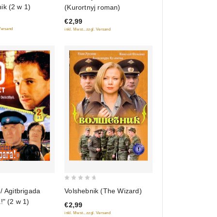
out
ik (2 w 1)
(Kurortnyj roman)
of
€2,99
5
 Versand
inkl. Mwst., zzgl. Versand
0
 / Agitbrigada
Volshebnik (The Wizard)
out
!" (2 w 1)
€2,99
of
inkl. Mwst., zzgl. Versand
5