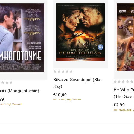
0
Bitva za Sevastopol (Blu-
out
Ray)
0
of
He Who Pu
ipsis (Mnogototschie)
out
€19,99
5
(The Sover
99
of
inkl. Mwst., zzgl. Versand
gasit swet
€2,99
Mwst., zzgl. Versand
5
inkl. Mwst., zzgl.