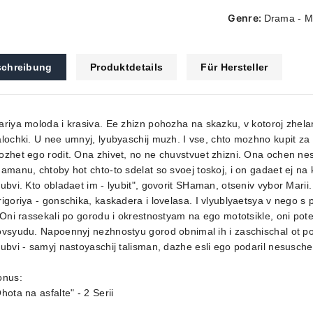
Genre:
Drama - M
chreibung
Produktdetails
Für Hersteller
riya moloda i krasiva. Ee zhizn pohozha na skazku, v kotoroj zhe
lochki. U nee umnyj, lyubyaschij muzh. I vse, chto mozhno kupit z
zhet ego rodit. Ona zhivet, no ne chuvstvuet zhizni. Ona ochen ne
amanu, chtoby hot chto-to sdelat so svoej toskoj, i on gadaet ej 
ubvi. Kto obladaet im - lyubit", govorit SHaman, otseniv vybor Mari
igoriya - gonschika, kaskadera i lovelasa. I vlyublyaetsya v nego s
.Oni rassekali po gorodu i okrestnostyam na ego mototsikle, oni pote
ovsyudu. Napoennyj nezhnostyu gorod obnimal ih i zaschischal ot 
ubvi - samyj nastoyaschij talisman, dazhe esli ego podaril nesusch
onus:
hota na asfalte" - 2 Serii