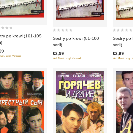
0
0
try po krowi (101-105
Sestry po krowi (81-100
Sestry po 
out
out
i)
serii)
serii)
of
of
99
€2,99
€2,99
5
5
Mwst., zzgl. Versand
inkl. Mwst., zzgl. Versand
inkl. Mwst., zzgl.