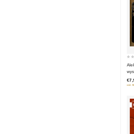
0
Ale
out
wys
of
€7,
5
inkl. 