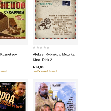
0
 Kuznetsov.
Aleksej Rybnikov. Muzyka
out
Kino. Disk 2
of
€14,99
5
 Versand
inkl. Mwst., zzgl. Versand