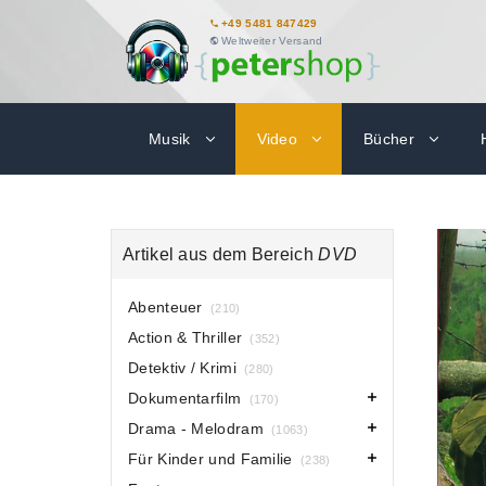
+49 5481 847429
Weltweiter Versand
Musik
Video
Bücher
Artikel aus dem Bereich
DVD
Abenteuer
(210)
Action & Thriller
(352)
Detektiv / Krimi
(280)
Dokumentarfilm
(170)
Drama - Melodram
(1063)
Für Kinder und Familie
(238)