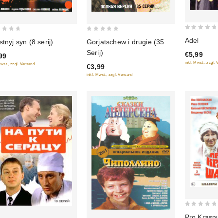
0
0
Adel
stnyj syn (8 serij)
Gorjatschew i drugie (35
out
out
Serij)
€5,99
99
of
of
inkl. Mwst., zzgl.
Mwst., zzgl. Versand
5
€3,99
5
inkl. Mwst., zzgl. Versand
0
Pro Krasn