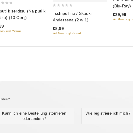
out
(Blu-Ray)
of
0
puti k serdtsu (Na puti k
Tschipollino / Skaski
€29,99
5
out
dzu) (10 Cerij)
Andersena (2 w 1)
inkl. Mwst., zzgl.
of
99
€8,99
5
Mwst., zzgl. Versand
inkl. Mwst., zzgl. Versand
dukten?
Kann ich eine Bestellung stornieren
Wie registriere ich mich?
oder ändern?