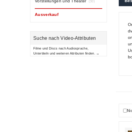
Bes
Vorstellungen und Theater
(30)
Ausverkauf
On
dv
on
Suche nach Video-Attributen
un
Filme und Discs nach Audiosprache,
Us
Untertiteln und weiteren Attributen finden. →
bo
Ni