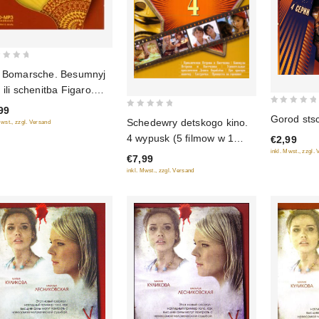
 Bomarsche. Besumnyj
 ili schenitba Figaro.
iospektakl (audiokniga
99
0
0
Gorod stsc
3)
Schedewry detskogo kino.
Mwst., zzgl. Versand
out
out
4 wypusk (5 filmow w 1
€2,99
of
of
diske)
inkl. Mwst., zzgl.
5
€7,99
5
inkl. Mwst., zzgl. Versand