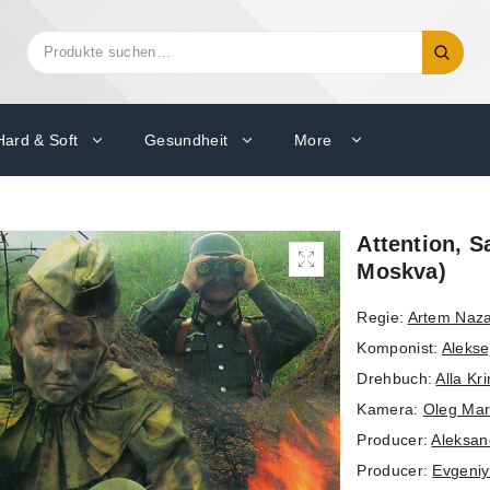
Suchen
Suche
nach:
Hard & Soft
Gesundheit
More
Attention, 
Moskva)
Regie:
Artem Naz
Komponist:
Alekse
Drehbuch:
Alla Kr
Kamera:
Oleg Mar
Producer:
Aleksan
Producer:
Evgeni