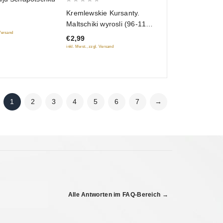
0
Kremlewskie Kursanty.
out
Maltschiki wyrosli (96-115
of
 Versand
Serij)
€2,99
5
inkl. Mwst., zzgl. Versand
1
2
3
4
5
6
7
→
Alle Antworten im FAQ-Bereich →