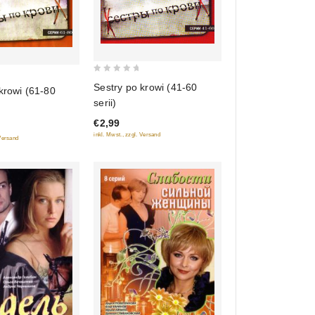
0
Sestry po krowi (41-60
krowi (61-80
out
serii)
of
€2,99
5
inkl. Mwst., zzgl. Versand
 Versand