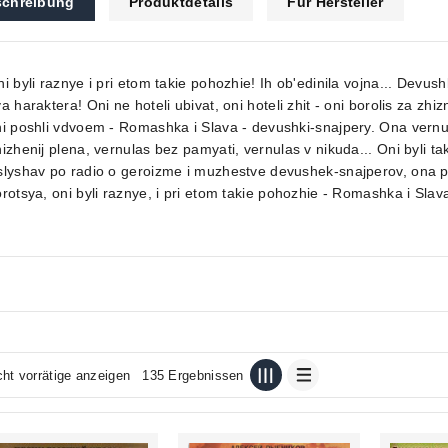
chreibung
Produktdetails
Für Hersteller
i byli raznye i pri etom takie pohozhie! Ih ob'edinila vojna... Devus
a haraktera! Oni ne hoteli ubivat, oni hoteli zhit - oni borolis za z
i poshli vdvoem - Romashka i Slava - devushki-snajpery. Ona vernul
izhenij plena, vernulas bez pamyati, vernulas v nikuda... Oni byli ta
lyshav po radio o geroizme i muzhestve devushek-snajperov, ona pyt
rotsya, oni byli raznye, i pri etom takie pohozhie - Romashka i Slav
cht vorrätige anzeigen
135 Ergebnissen