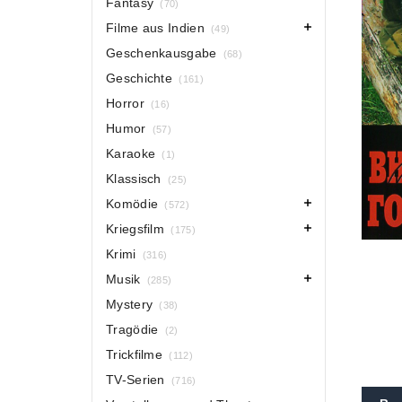
Fantasy
(70)
Filme aus Indien
(49)
Geschenkausgabe
(68)
Geschichte
(161)
Horror
(16)
Humor
(57)
Karaoke
(1)
Klassisch
(25)
Komödie
(572)
Kriegsfilm
(175)
Krimi
(316)
Musik
(285)
Mystery
(38)
Tragödie
(2)
Trickfilme
(112)
TV-Serien
(716)