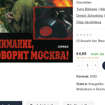
Darsteller:
Yuriy Belyaev
|
Al
Dmitrij Scherbina
Olga Vechkileva
0
(
0
Anzahl der Bew
out
of
€4,99
5
mehr als
inkl. Mwst., zzgl. Versand
Format:
DVD
Genre:
Kriegsfilm
>
Melodram
Dram