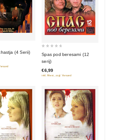
0
hastja (4 Serii)
Spas pod beresami (12
out
serij)
of
 Versand
€6,99
5
inkl. Mwst., zzgl. Versand