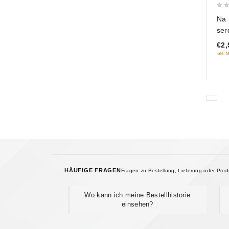
0
Na 
out
ser
of
€2,
5
inkl. 
HÄUFIGE FRAGEN
Fragen zu Bestellung, Lieferung oder Pro
Wo kann ich meine Bestellhistorie
einsehen?