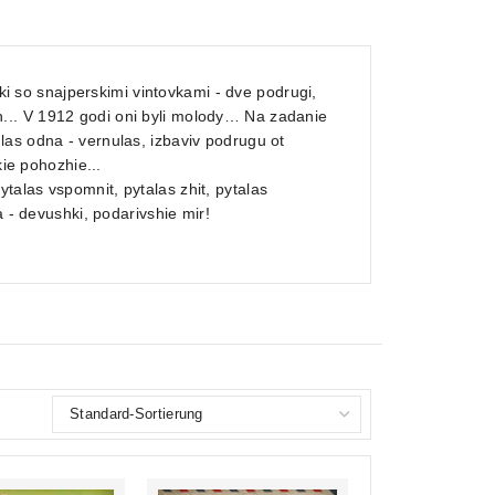
hki so snajperskimi vintovkami - dve podrugi,
hizn... V 1912 godi oni byli molody… Na zadanie
as odna - vernulas, izbaviv podrugu ot
kie pohozhie...
alas vspomnit, pytalas zhit, pytalas
a - devushki, podarivshie mir!