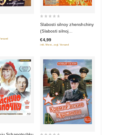
0
Slabosti silnoy zhenshchiny
out
(Slabosti silnoj
of
schenschtschiny) (8 serij)
 Versand
€4,99
5
inkl. Mwst., zzgl. Versand
uju Schapotschku