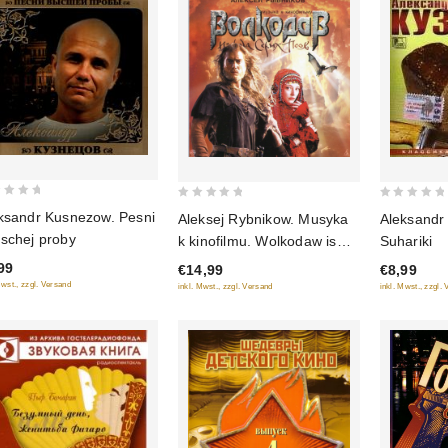
0
0
ksandr Kusnezow. Pesni
Aleksej Rybnikow. Musyka
Aleksandr
out
out
schej proby
k kinofilmu. Wolkodaw is
Suhariki
of
of
roda Serych Psow
99
€14,99
€8,99
5
5
Mwst., zzgl. Versand
inkl. Mwst., zzgl. Versand
inkl. Mwst., zzgl.