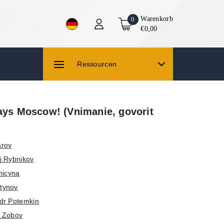
Warenkorb
0
€0,00
Ressourcen
Says Moscow! (Vnimanie, govorit
arov
j Rybnikov
inicyna
tynov
dr Potemkin
y Zobov