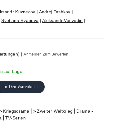
eksandr Kuznecov
|
Andrej Tashkov
|
|
Svetlana Ryabova
|
Aleksandr Voevodin
|
ertungen)
|
Anmelden Zum Bewerten
 5 auf Lager
In Den Warenkorb
>
| >
|
Kriegsdrama
Zweiter Weltkrieg
Drama -
|
a
TV-Serien