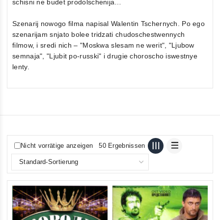
schisni ne budet prodolschenija…
Szenarij nowogo filma napisal Walentin Tschernych. Po ego
szenarijam snjato bolee tridzati chudoschestwennych
filmow, i sredi nich – "Moskwa slesam ne werit", "Ljubow
semnaja", "Ljubit po-russki" i drugie choroscho iswestnye
lenty.
Nicht vorrätige anzeigen
50 Ergebnissen