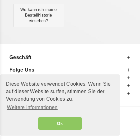
Wo kann ich meine
Bestellhistorie
einsehen?
Geschäft
Folge Uns
Zu Ihren Diensten
Diese Website verwendet Cookies. Wenn Sie
Zu Ihrer Information
auf dieser Website surfen, stimmen Sie der
Zusätzlich
Verwendung von Cookies zu.
Weitere Informationen
© 2002 - 2026
"Petershop GmbH"
|
Ok
Alle Preise inkl. MwSt. und zzgl.
Versandkosten
GeToTickets.com
| build#3.12.37