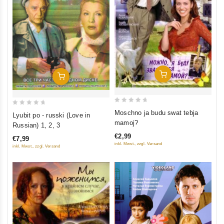
In Den Warenkorb
In Den Warenkorb
0
0
Moschno ja budu swat tebja
Lyubit po - russki (Love in
out
out
mamoj?
Russian) 1, 2, 3
of
of
€2,99
€7,99
5
5
inkl. Mwst., zzgl. Versand
inkl. Mwst., zzgl. Versand