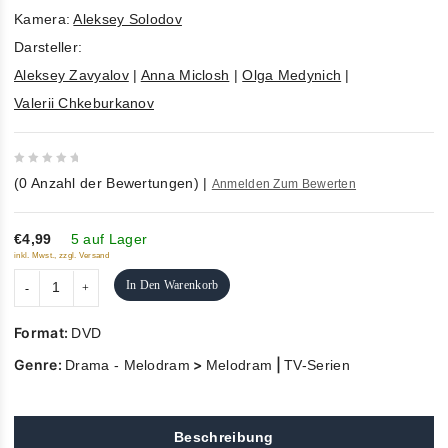
Kamera:
Aleksey Solodov
Darsteller:
Aleksey Zavyalov
|
Anna Miclosh
|
Olga Medynich
|
Valerii Chkeburkanov
0
(
0
Anzahl der Bewertungen)
|
Anmelden Zum Bewerten
out
of
5
€4,99
5 auf Lager
inkl. Mwst., zzgl. Versand
In Den Warenkorb
Format:
DVD
Genre:
>
|
Drama - Melodram
Melodram
TV-Serien
Beschreibung