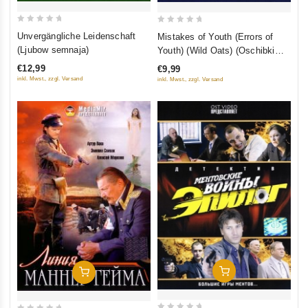
0
0
Unvergängliche Leidenschaft
Mistakes of Youth (Errors of
out
out
(Ljubow semnaja)
Youth) (Wild Oats) (Oschibki
of
of
junosti)
€12,99
€9,99
5
5
inkl. Mwst., zzgl. Versand
inkl. Mwst., zzgl. Versand
In Den Warenkorb
In Den Warenkorb