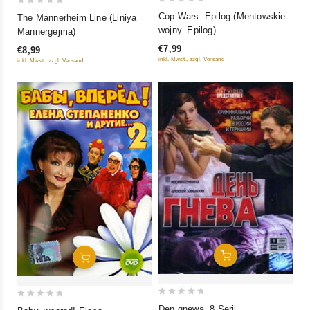
0
0
Cop Wars. Epilog (Mentowskie
The Mannerheim Line (Liniya
out
out
wojny. Epilog)
Mannergejma)
of
of
€7,99
€8,99
5
5
inkl. Mwst., zzgl. Versand
inkl. Mwst., zzgl. Versand
In Den Warenkorb
In Den Warenkorb
0
0
Den gnewa. 8 Serij