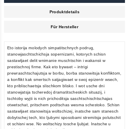
Produktdetails
Für Hersteller
Eto istorija molodych simpatitschnych podrug,
stanowjaschtschichsja sopernizami, kotorych schisn
sastawljaet delit wnimanie muschtschin i wakansii w
prestischnoj firme. Kak eto bywaet – intrigi
prewraschtschajutsja w borbu, borba stanowitsja konfliktom,
a konflikt kak smertsch satjagiwaet w swoj epizentr wsech,
kto priblischaetsja slischkom blisko. I wot usche dni
stanowjatsja tscheredoj dramatitscheskich situazij, i
tschtoby wyjti is nich prichoditsja saschtschischtschajas
otwetschat, pritschem podtschas wesma schestoko. Schisn
sastawljaet stanowitsja woltschizej, inatsche sam stanesch
dobytschej tech, kto ljubymi sposobami stremitsja polutschit
ot schisni wse. No woltschizy tosche ljubjat. Inatsche u