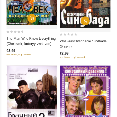
In Den Warenkorb
In Den Warenkorb
0
The Man Who Knew Everything
0
Woswraschtschenie Sindbada
out
(Chelovek, kotoryy znal vse)
out
(6 serij)
of
of
€3,99
5
€2,99
5
inkl. Mwst., zzgl. Versand
inkl. Mwst., zzgl. Versand