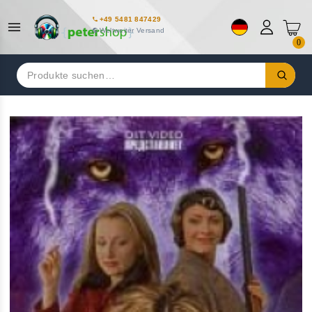
+49 5481 847429
Weltweiter Versand
0
Suchen
nach: