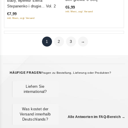
Baby, wpered! Elena
out
out
Stepanenko i drugie... Vol. 2
€6,99
of
of
inkl. Mwst., zzgl. Versand
€7,99
5
5
inkl. Mwst., zzgl. Versand
1
2
3
→
HÄUFIGE FRAGEN
Fragen zu Bestellung, Lieferung oder Produkten?
Liefern Sie
international?
Was kostet der
Versand innerhalb
Alle Antworten im FAQ-Bereich →
Deutschlands?