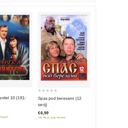
0
nitel 10 (181-
Spas pod beresami (12
out
serij)
of
€6,99
5
 Versand
inkl. Mwst., zzgl. Versand