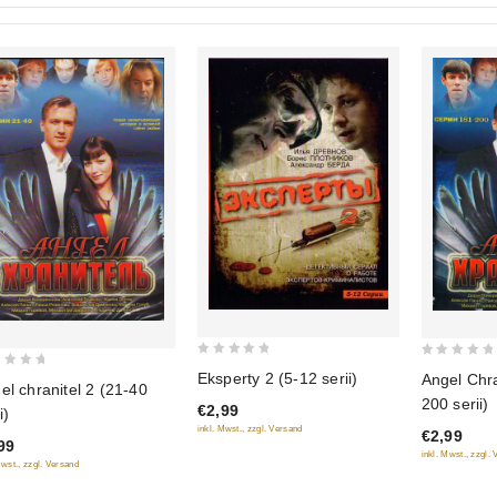
0
0
Eksperty 2 (5-12 serii)
Angel Chra
el chranitel 2 (21-40
out
out
200 serii)
€2,99
i)
of
of
inkl. Mwst., zzgl. Versand
€2,99
5
5
99
inkl. Mwst., zzgl.
Mwst., zzgl. Versand