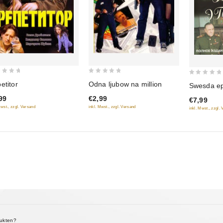
0
0
etitor
Odna ljubow na million
Swesda epo
out
out
99
€2,99
€7,99
of
of
Mwst., zzgl. Versand
inkl. Mwst., zzgl. Versand
inkl. Mwst., zzgl.
5
5
dukten?