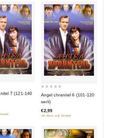
0
nitel 7 (121-140
Angel chranitel 6 (101-120
out
serii)
of
€2,99
5
 Versand
inkl. Mwst., zzgl. Versand