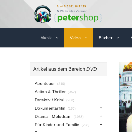
+49 5481 847429
Weltweiter Versand
Musik
Video
Bücher
Artikel aus dem Bereich
DVD
Abenteuer
(210)
Action & Thriller
(352)
Detektiv / Krimi
(280)
Dokumentarfilm
(170)
Drama - Melodram
(1063)
Für Kinder und Familie
(238)