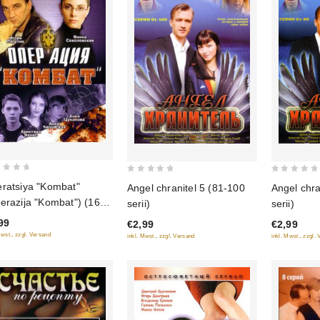
0
0
ratsiya "Kombat"
Angel chranitel 5 (81-100
Angel chra
out
out
erazija "Kombat") (16
serii)
serii)
of
of
j)
99
€2,99
€2,99
5
5
Mwst., zzgl. Versand
inkl. Mwst., zzgl. Versand
inkl. Mwst., zzgl.