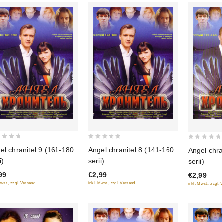
0
0
el chranitel 9 (161-180
Angel chranitel 8 (141-160
Angel chra
out
out
i)
serii)
serii)
of
of
99
€2,99
€2,99
5
5
Mwst., zzgl. Versand
inkl. Mwst., zzgl. Versand
inkl. Mwst., zzgl.