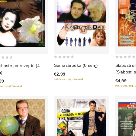
0
0
Sumasbrodka (8 serij)
Slabosti s
chaste po rezeptu (4
out
out
(Slabosti s
i)
€2,99
of
of
schenschts
inkl. Mwst., zzgl. Versand
€4,99
99
5
5
inkl. Mwst., zzgl.
Mwst., zzgl. Versand