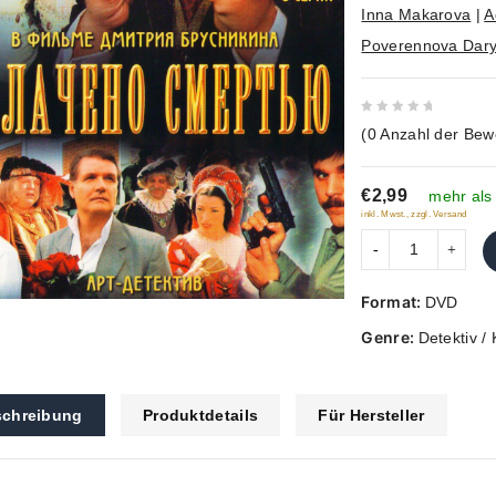
Inna Makarova
|
A
Poverennova Dar
0
(
0
Anzahl der Bew
out
of
€2,99
5
mehr als
inkl. Mwst., zzgl. Versand
Format:
DVD
Genre:
Detektiv / 
chreibung
Produktdetails
Für Hersteller