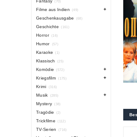
Fantasy
(70)
Filme aus Indien
(49)
Geschenkausgabe
(68)
Geschichte
(161)
Horror
(16)
Humor
(57)
Karaoke
(1)
Klassisch
(25)
Komödie
(572)
Kriegsfilm
(175)
Krimi
(316)
Musik
(285)
Mystery
(38)
Tragödie
(2)
Bes
Trickfilme
(112)
TV-Serien
(716)