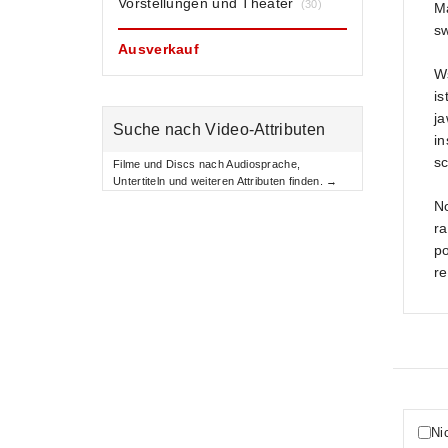
Vorstellungen und Theater
(30)
M
sw
Ausverkauf
W
is
ja
Suche nach Video-Attributen
in
sc
Filme und Discs nach Audiosprache,
Untertiteln und weiteren Attributen finden. →
N
ra
po
r
Ni