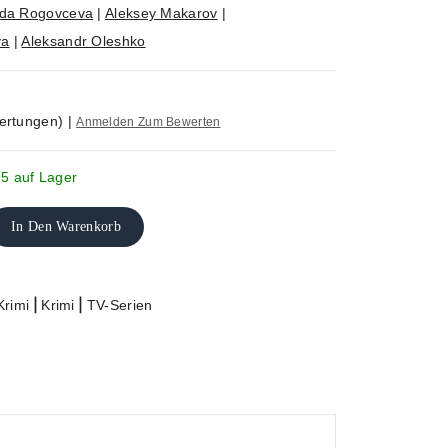
da Rogovceva
|
Aleksey Makarov
|
ya
|
Aleksandr Oleshko
ertungen)
|
Anmelden Zum Bewerten
 5 auf Lager
In Den Warenkorb
|
|
Krimi
Krimi
TV-Serien