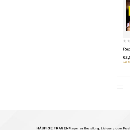
0
Rep
out
€2,
of
inkl. 
5
HÄUFIGE FRAGEN
Fragen zu Bestellung, Lieferung oder Pro