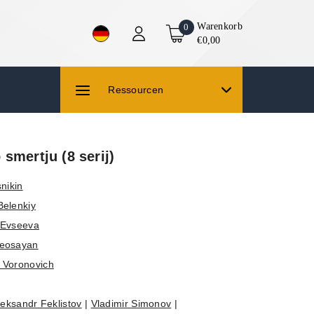
Warenkorb
0
€0,00
Ressourcen
smertju (8 serij)
snikin
Belenkiy
a Evseeva
Keosayan
 Voronovich
leksandr Feklistov
|
Vladimir Simonov
|