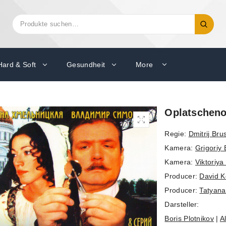
Suchen
Suche
nach:
Hard & Soft
Gesundheit
More
Oplatscheno 
Regie:
Dmitrij Bru
Kamera:
Grigoriy 
Kamera:
Viktoriy
Producer:
David 
Producer:
Tatyana
Darsteller:
Boris Plotnikov
|
A