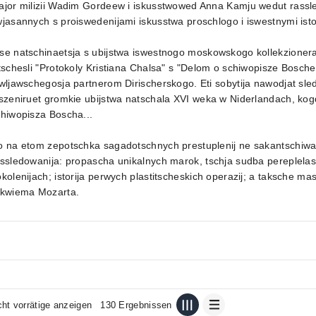
ajor milizii Wadim Gordeew i iskusstwowed Anna Kamju wedut rassl
jasannych s proiswedenijami iskusstwa proschlogo i iswestnymi istor
se natschinaetsja s ubijstwa iswestnogo moskowskogo kollekzioner
tschesli "Protokoly Kristiana Chalsa" s "Delom o schiwopisze Bosche
wljawschegosja partnerom Dirischerskogo. Eti sobytija nawodjat sleds
szeniruet gromkie ubijstwa natschala XVI weka w Niderlandach, kogd
hiwopisza Boscha...
o na etom zepotschka sagadotschnych prestuplenij ne sakantschiwa
ssledowanija: propascha unikalnych marok, tschja sudba pereplela
kolenijach; istorija perwych plastitscheskich operazij; a taksche ma
ekwiema Mozarta.
cht vorrätige anzeigen
130 Ergebnissen