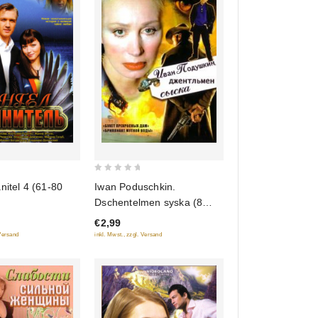
0
Iwan Poduschkin.
nitel 4 (61-80
out
Dschentelmen syska (8
of
Serii)
€2,99
5
inkl. Mwst., zzgl. Versand
 Versand