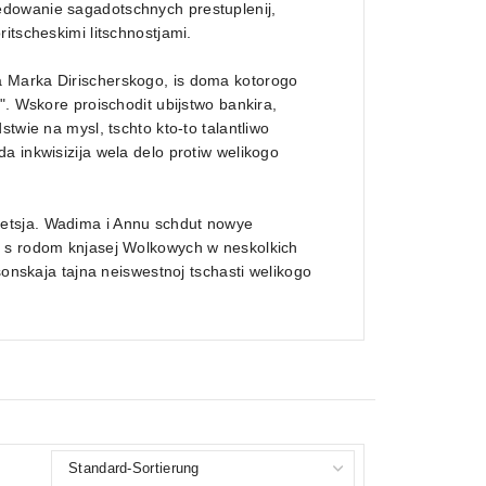
edowanie sagadotschnych prestuplenij,
itscheskimi litschnostjami.
a Marka Dirischerskogo, is doma kotorogo
". Wskore proischodit ubijstwo bankira,
twie na mysl, tschto kto-to talantliwo
a inkwisizija wela delo protiw welikogo
etsja. Wadima i Annu schdut nowye
s s rodom knjasej Wolkowych w neskolkich
sonskaja tajna neiswestnoj tschasti welikogo