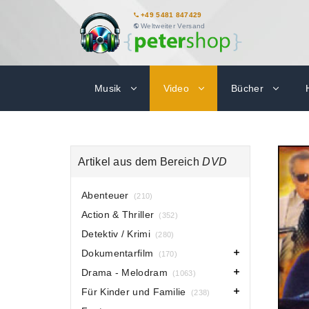
+49 5481 847429
Weltweiter Versand
Musik
Video
Bücher
Artikel aus dem Bereich
DVD
Abenteuer
(210)
Action & Thriller
(352)
Detektiv / Krimi
(280)
Dokumentarfilm
(170)
Drama - Melodram
(1063)
Für Kinder und Familie
(238)