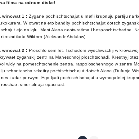
wa filma na odnom diske!
a winowat 1 :
Zygane pochischtschajut u mafii krupnuju partiju nark
rkokurera. W otwet na eto bandity pochischtschajut dotsch zygans
schajut ejo na iglu. Mest Alana neotwratima i besposchtschadna. N
rkosindikata Wiktora (Aleksandr Abdulow).
a winowat 2 :
Proschlo sem let. Tschudom wyschiwschij w krowawoj 
krywaet zyganskij zentr na Maneschnoj ploschtschadi. Krestnyj otez
oi widy na pomeschtschenie zentra, raspoloschennogo w zentre Mos
lju schantascha reketiry pochischtschajut dotsch Alana (Dufunja Wi
nesti udar perwym. Ego ljudi pochischtschajut u wymogatelej krupnu
groschaet smertelnaja opasnost.