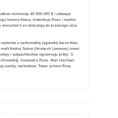
otikow stoimostju 40.000.000 $ i ubiwajut
kogo barona Alana, malenkuju Rosu i nasilno
o smoschet li on dobratsja do krestnogo otza
rasborke s narkomafiej zyganskij baron Alan,
 mafii Andrej Sotow (Aristarch Liwanow) imeet
kwy i suljaschtschee ogromnuju pribyl. S
schnewskij), krasawizu Rosu. Alan reschaet
ju partiju narkotikow. Teper schisni Rosy