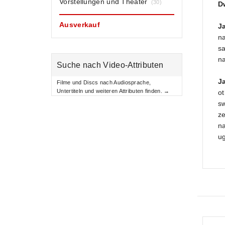
Vorstellungen und Theater
(30)
D
Ausverkauf
J
na
sa
na
Suche nach Video-Attributen
J
Filme und Discs nach Audiosprache,
Untertiteln und weiteren Attributen finden. →
ot
sw
ze
na
u