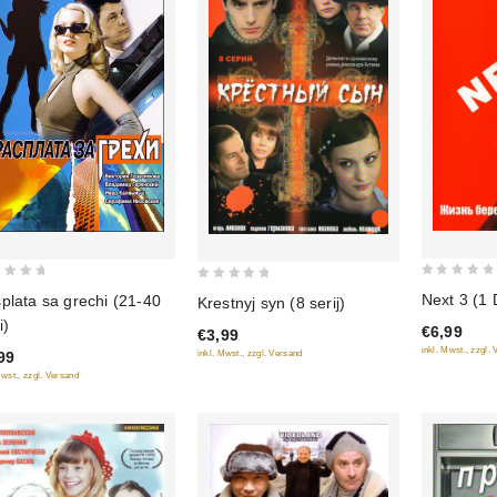
0
0
Next 3 (1
plata sa grechi (21-40
Krestnyj syn (8 serij)
out
out
i)
€6,99
€3,99
of
of
inkl. Mwst., zzgl.
99
inkl. Mwst., zzgl. Versand
5
5
Mwst., zzgl. Versand