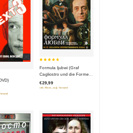
5
Formula ljubwi (Graf
out of 5
Cagliostro und die Formel
 DVD)
der Liebe) (Blu-Ray)
€29,99
inkl. Mwst., zzgl. Versand
 Versand