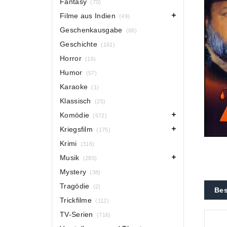
Fantasy
(70)
Filme aus Indien
(49)
Geschenkausgabe
(68)
Geschichte
(161)
Horror
(16)
Humor
(57)
Karaoke
(1)
Klassisch
(25)
Komödie
(572)
Kriegsfilm
(175)
Krimi
(316)
Musik
(285)
Mystery
(38)
Tragödie
(2)
Bes
Trickfilme
(112)
TV-Serien
(716)