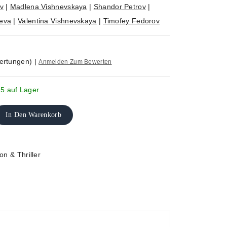
v
|
Madlena Vishnevskaya
|
Shandor Petrov
|
eva
|
Valentina Vishnevskaya
|
Timofey Fedorov
ertungen)
|
Anmelden Zum Bewerten
 5 auf Lager
In Den Warenkorb
on & Thriller