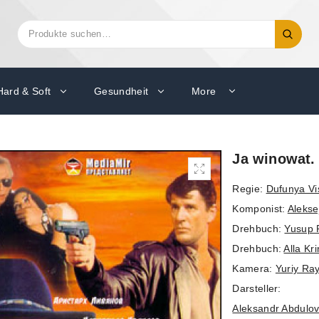
Suchen
Suche
nach:
Hard & Soft
Gesundheit
More
Ja winowat. 
Regie:
Dufunya Vi
Komponist:
Alekse
Drehbuch:
Yusup 
Drehbuch:
Alla Kr
Kamera:
Yuriy Ray
Darsteller:
Aleksandr Abdulo