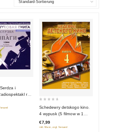
Serdza i
adiospektakl ro
ri Muschketera"
0
ga mp3)
Schedewry detskogo kino.
 Versand
out
4 wypusk (5 filmow w 1
of
diske)
€7,99
5
inkl. Mwst., zzgl. Versand