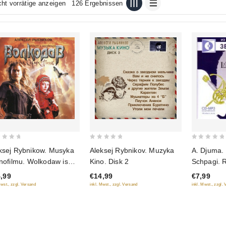
cht vorrätige anzeigen
126 Ergebnissen
0
0
ksej Rybnikow. Musyka
Aleksej Rybnikov. Muzyka
A. Djuma. 
out
out
inofilmu. Wolkodaw is
Kino. Disk 2
Schpagi. R
of
of
a Serych Psow
romanu "T
,99
€14,99
€7,99
5
5
(audiokni
Mwst., zzgl. Versand
inkl. Mwst., zzgl. Versand
inkl. Mwst., zzgl.