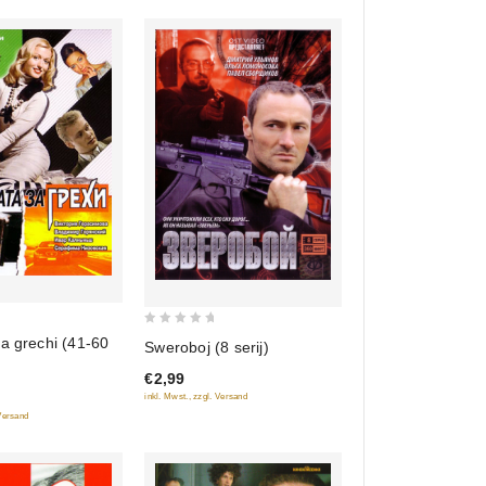
0
a grechi (41-60
Sweroboj (8 serij)
out
€2,99
of
inkl. Mwst., zzgl. Versand
5
 Versand