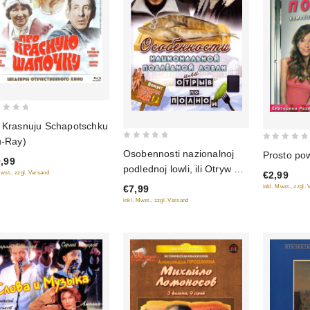
 Krasnuju Schapotschku
u-Ray)
0
0
Osobennosti nazionalnoj
Prosto po
,99
out
out
podlednoj lowli, ili Otryw po
€2,99
Mwst., zzgl. Versand
of
of
polnoj (Bonus: Osobennosti
inkl. Mwst., zzgl.
€7,99
5
5
russkoj bani 1, 2)
inkl. Mwst., zzgl. Versand