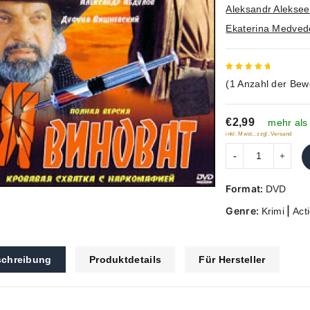
Aleksandr Aleksee
Ekaterina Medved
5
out of
(
1
Anzahl der Bew
5
€2,99
mehr als
inkl. Mwst., zzgl. Versand
Format:
DVD
Genre:
|
Krimi
Acti
chreibung
Produktdetails
Für Hersteller