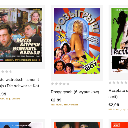
to wstretschi ismenit
sja (Die schwarze Katze)
0
0
Rasplata s
Rosygrysch (6 wypuskow)
serij) (2 Blu-Ray)
out
,99
out
serii)
of
Mwst., zzgl. Versand
€2,99
of
€2,99
5
inkl. Mwst., zzgl. Versand
5
inkl. Mwst., zzgl.