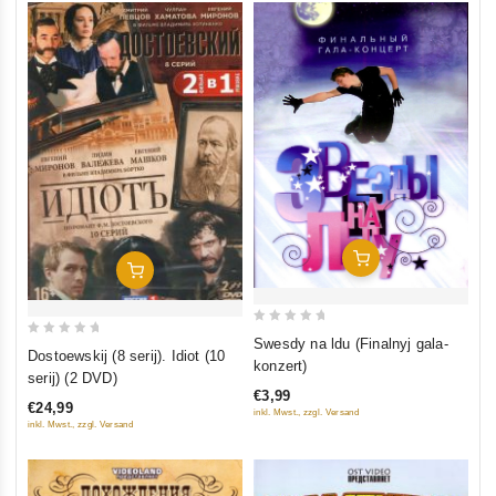
In Den Warenkorb
In Den Warenkorb
0
Swesdy na ldu (Finalnyj gala-
0
Dostoewskij (8 serij). Idiot (10
out
konzert)
out
serij) (2 DVD)
of
of
€3,99
5
€24,99
inkl. Mwst., zzgl. Versand
5
inkl. Mwst., zzgl. Versand