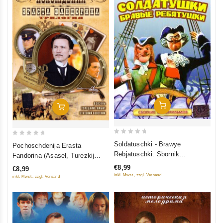
In Den Warenkorb
In Den Warenkorb
0
0
Soldatuschki - Brawye
Pochoschdenija Erasta
out
out
Rebjatuschki. Sbornik
Fandorina (Asasel, Turezkij
of
of
multfilmow
gambit, Statskij Sowetnik)
€8,99
€8,99
5
5
inkl. Mwst., zzgl. Versand
inkl. Mwst., zzgl. Versand