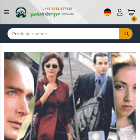
+49 5481 847429
Weltweiter Versand
0
Suchen
nach: