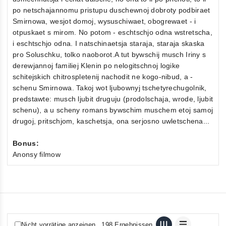
po netschajannomu pristupu duschewnoj dobroty podbiraet
Smirnowa, wesjot domoj, wysuschiwaet, obogrewaet - i
otpuskaet s mirom. No potom - eschtschjo odna wstretscha,
i eschtschjo odna. I natschinaetsja staraja, staraja skaska
pro Soluschku, tolko naoborot.A tut bywschij musch Iriny s
derewjannoj familiej Klenin po nelogitschnoj logike
schitejskich chitrospletenij nachodit ne kogo-nibud, a -
schenu Smirnowa. Takoj wot ljubownyj tschetyrechugolnik,
predstawte: musch ljubit druguju (prodolschaja, wrode, ljubit
schenu), a u scheny romans bywschim muschem etoj samoj
drugoj, pritschjom, kaschetsja, ona serjosno uwletschena...
Bonus:
Anonsy filmow
Nicht vorrätige anzeigen
198 Ergebnissen