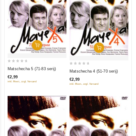
In Den Warenkorb
In Den Warenkorb
0
Matschecha 5 (71-83 serij)
0
Matschecha 4 (51-70 serij)
out
out
€2,99
of
€2,99
of
inkl. Mwst., zzgl. Versand
inkl. Mwst., zzgl. Versand
5
5