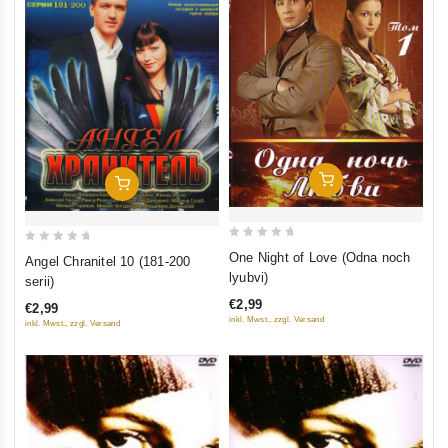
In Den Warenkorb
In Den Warenkorb
0
0
One Night of Love (Odna noch
Angel Chranitel 10 (181-200
out
out
lyubvi)
serii)
of
of
€2,99
€2,99
5
5
inkl. Mwst., zzgl. Versand
inkl. Mwst., zzgl. Versand