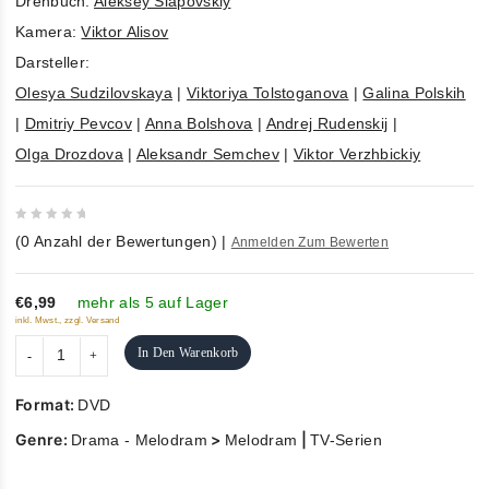
Drehbuch:
Aleksey Slapovskiy
Kamera:
Viktor Alisov
Darsteller:
Olesya Sudzilovskaya
|
Viktoriya Tolstoganova
|
Galina Polskih
|
Dmitriy Pevcov
|
Anna Bolshova
|
Andrej Rudenskij
|
Olga Drozdova
|
Aleksandr Semchev
|
Viktor Verzhbickiy
0
(
0
Anzahl der Bewertungen)
|
Anmelden Zum Bewerten
out
of
5
€6,99
mehr als 5 auf Lager
inkl. Mwst., zzgl. Versand
In Den Warenkorb
Format:
DVD
Genre:
>
|
Drama - Melodram
Melodram
TV-Serien