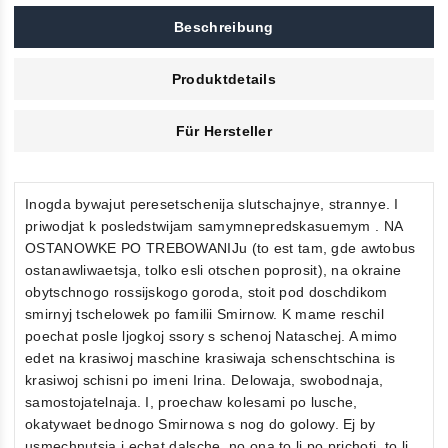
Beschreibung
Produktdetails
Für Hersteller
Inogda bywajut peresetschenija slutschajnye, strannye. I
priwodjat k posledstwijam samymnepredskasuemym . NA
OSTANOWKE PO TREBOWANIJu (to est tam, gde awtobus
ostanawliwaetsja, tolko esli otschen poprosit), na okraine
obytschnogo rossijskogo goroda, stoit pod doschdikom
smirnyj tschelowek po familii Smirnow. K mame reschil
poechat posle ljogkoj ssory s schenoj Nataschej. A mimo
edet na krasiwoj maschine krasiwaja schenschtschina is
krasiwoj schisni po imeni Irina. Delowaja, swobodnaja,
samostojatelnaja. I, proechaw kolesami po lusche,
okatywaet bednogo Smirnowa s nog do golowy. Ej by
usmechnutsja i echat dalsche, no ona to li po prichoti, to li