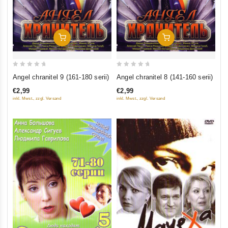
In Den Warenkorb
In Den Warenkorb
0
0
Angel chranitel 9 (161-180 serii)
Angel chranitel 8 (141-160 serii)
out
out
€2,99
€2,99
of
of
inkl. Mwst., zzgl. Versand
inkl. Mwst., zzgl. Versand
5
5