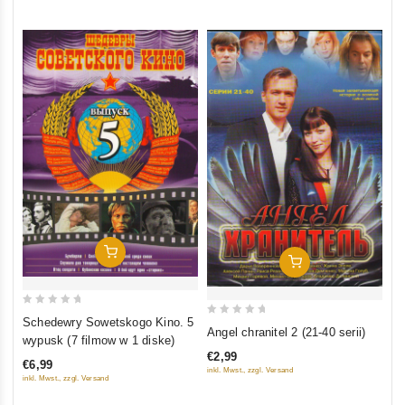
5
5
In Den Warenkorb
In Den Warenkorb
0
Schedewry Sowetskogo Kino. 5
0
Angel chranitel 2 (21-40 serii)
out
wypusk (7 filmow w 1 diske)
out
of
€2,99
of
€6,99
5
inkl. Mwst., zzgl. Versand
inkl. Mwst., zzgl. Versand
5