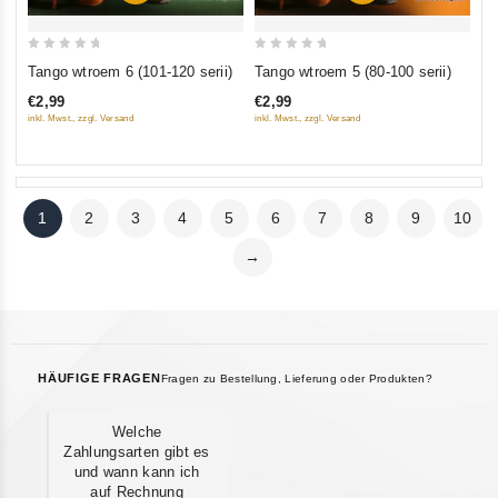
0
0
Tango wtroem 6 (101-120 serii)
Tango wtroem 5 (80-100 serii)
out
out
€2,99
€2,99
of
of
inkl. Mwst., zzgl. Versand
inkl. Mwst., zzgl. Versand
5
5
1
2
3
4
5
6
7
8
9
10
→
HÄUFIGE FRAGEN
Fragen zu Bestellung, Lieferung oder Produkten?
Welche
Zahlungsarten gibt es
und wann kann ich
auf Rechnung