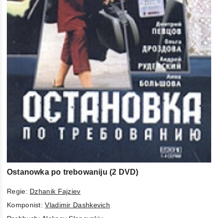
Ostanowka po trebowaniju (2 DVD)
Regie:
Dzhanik Fajziev
Komponist:
Vladimir Dashkevich