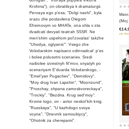
dorogah", "Vtoraya popytka Viktora
Krohina"), on obratilsya k dramaturgii.
0
Pervaya ego p'esa, "Dolgi nashi", byla
Mein
out
srazu zhe postavlena Olegom
(Moj
of
Efremovym vo MHATe, ona shla v sta
€14,
5
dvadcati devyati teatrah SSSR. Ne
inkl. Mws
men'shim uspehom pol'zovalas' takzhe
"Uhodya, oglyanis'". Vsego zhe
Volodarskim napisano odinnadcat' p'es
i bolee polusotni scenariev. Sredi
naibolee izvestnyh fil'mov, snyatyh po
scenariyam E'duarda Volodarskogo, -
"Emel'yan Pugachev", "Demidovy",
"Moy drug Ivan Lapshin", "Moonzund",
"Proschay, shpana zamoskvoreckaya",
"Trockiy", "Bezdna. Krug sed'moy".
Krome togo, on - avtor neskol'kih knig:
"Russkaya", "U kazhdogo svoya
voyna", "Dnevnik samoubiycy",
"Ohotnik za cherepami".