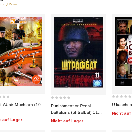
t., zzgl. Versand
0
0
t Wasir-Muchtara (10
U kaschdo
Punishment or Penal
out
out
Battalions (Shtrafbat) 11
Nicht auf
of
of
Folgen
t auf Lager
5
Nicht auf Lager
5