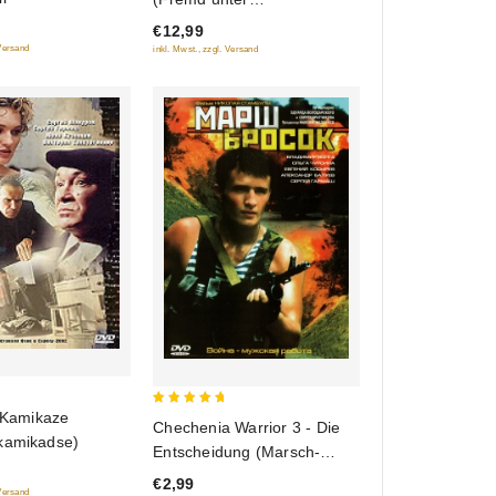
of
Seinesgleichen) (Swoj sredi
€12,99
5
tschuschich, tschuschoj
 Versand
inkl. Mwst., zzgl. Versand
sredi swoich) (PAL)
(RUSCICO)
a Kamikaze
5
Chechenia Warrior 3 - Die
out of 5
kamikadse)
Entscheidung (Marsch-
brosok)
€2,99
 Versand