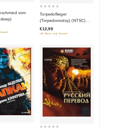
0
nschmied vom
Torpedoflieger
out
idowy)
(Torpedonostsy) (NTSC)
of
(RUSCICO)
€12,99
5
 Versand
inkl. Mwst., zzgl. Versand