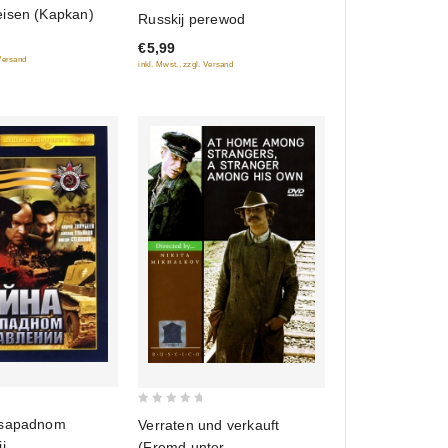
0
isen (Kapkan)
Russkij perewod
out
€5,99
of
 Versand
inkl. Mwst., zzgl. Versand
5
0
 sapadnom
Verraten und verkauft
out
i
(Fremd unter