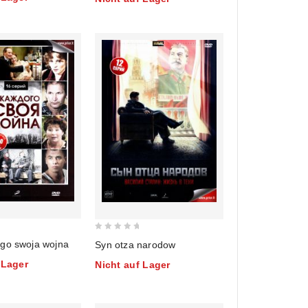
ostaetsja schit. Zirk
saschigaet ogni
0
go swoja wojna
Syn otza narodow
out
 Lager
Nicht auf Lager
of
5