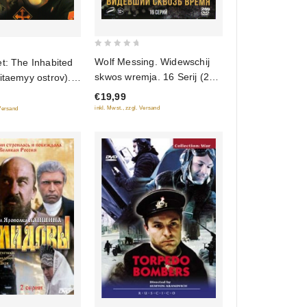
0
Wolf Messing. Widewschij
t: The Inhabited
out
skwos wremja. 16 Serij (2
itaemyy ostrov).
of
DVD)
t: Rebellion
€19,99
5
y ostrov:
inkl. Mwst., zzgl. Versand
 Versand
 (2009)