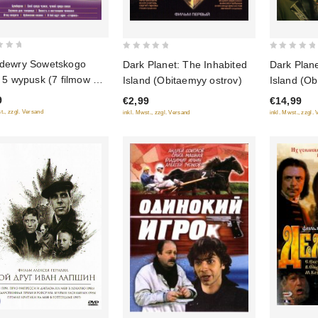
0
0
dewry Sowetskogo
Dark Planet: The Inhabited
Dark Plane
out
out
 5 wypusk (7 filmow w
Island (Obitaemyy ostrov)
Island (Ob
of
of
ke)
Dark Plane
9
€2,99
€14,99
5
5
(Obitaemy
t., zzgl. Versand
inkl. Mwst., zzgl. Versand
inkl. Mwst., zzgl.
Skhvatka)