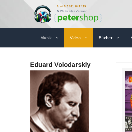
+49 5481 847429
Weltweiter Versand
Musik
Video
Bücher
Eduard Volodarskiy