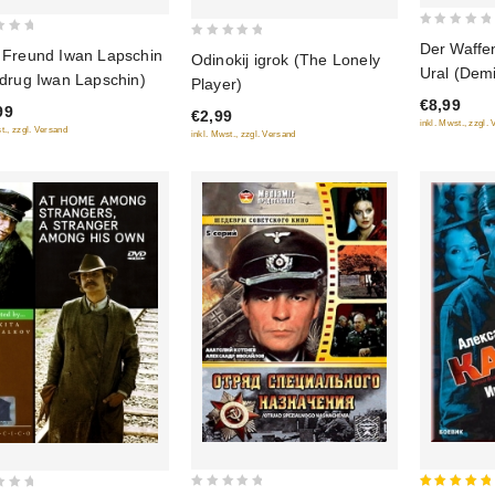
0
Der Waffe
0
 Freund Iwan Lapschin
Odinokij igrok (The Lonely
out
out
Ural (Dem
 drug Iwan Lapschin)
Player)
of
of
€8,99
5
99
€2,99
5
inkl. Mwst., zzgl.
t., zzgl. Versand
inkl. Mwst., zzgl. Versand