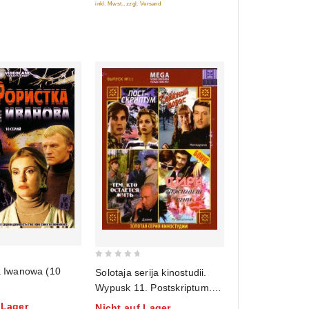
inkl. Mwst., zzgl. Versand
0
a Iwanowa (10
Solotaja serija kinostudii.
out
Wypusk 11. Postskriptum.
of
Taeschnyj morjak. Tem, kto
 Lager
Nicht auf Lager
5