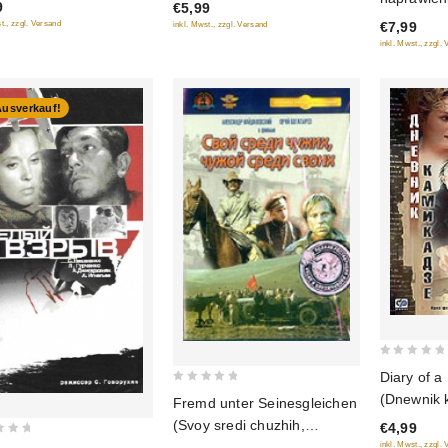
9
€5,99
of
t., zzgl. Versand
€7,99
inkl. Mwst., zzgl. Versand
5
inkl. Mwst., zzgl.
Ausverkauf!
0
Diary of 
out
0
(Dnewnik 
Fremd unter Seinesgleichen
of
out
(Svoy sredi chuzhih,
€4,99
5
of
chuzhoy sredi svoih)
inkl. Mwst., zzgl.