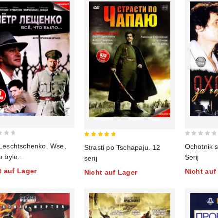
0
5
 Leschtschenko. Wse,
Ochotnik 
Strasti po Tschapaju. 12
out
out of 5
to bylo…
Serij
serij
of
t auf Lager
Nicht auf
Nicht auf Lager
5