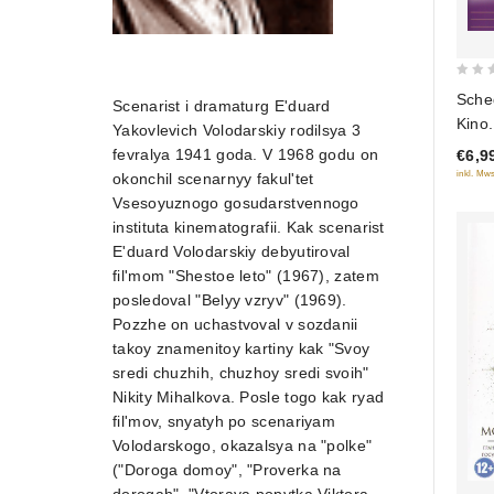
0
Sche
Scenarist i dramaturg E'duard
out
Kino.
Yakovlevich Volodarskiy rodilsya 3
of
1 dis
fevralya 1941 goda. V 1968 godu on
€6,9
5
inkl. Mws
okonchil scenarnyy fakul'tet
Vsesoyuznogo gosudarstvennogo
instituta kinematografii. Kak scenarist
E'duard Volodarskiy debyutiroval
fil'mom "Shestoe leto" (1967), zatem
posledoval "Belyy vzryv" (1969).
Pozzhe on uchastvoval v sozdanii
takoy znamenitoy kartiny kak "Svoy
sredi chuzhih, chuzhoy sredi svoih"
Nikity Mihalkova. Posle togo kak ryad
fil'mov, snyatyh po scenariyam
Volodarskogo, okazalsya na "polke"
("Doroga domoy", "Proverka na