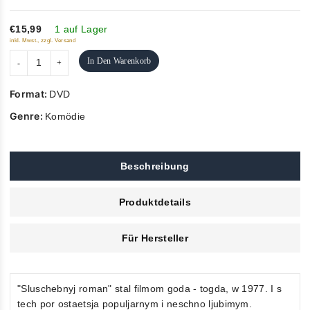
of
5
€15,99
1 auf Lager
inkl. Mwst., zzgl. Versand
In Den Warenkorb
Format:
DVD
Genre:
Komödie
Beschreibung
Produktdetails
Für Hersteller
"Sluschebnyj roman" stal filmom goda - togda, w 1977. I s
tech por ostaetsja populjarnym i neschno ljubimym.