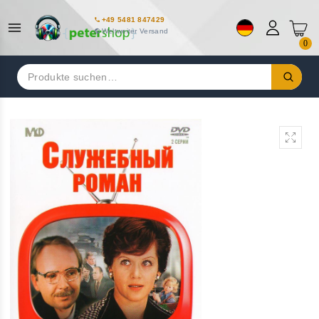
+49 5481 847429
Weltweiter Versand
0
Suchen
nach: