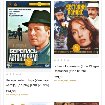
In Den Warenkorb
In Den Warenkorb
0
Schestokij romans (Eine Wolga-
out
Romanze) (Eine bittere
of
Romanze) (Blu-Ray)
€29,99
0
5
Beregis awtomobilja (Zwetnaja
inkl. Mwst., zzgl. Versand
out
wersija) (Krupnyj plan) (2 DVD)
of
€24,99
5
inkl. Mwst., zzgl. Versand