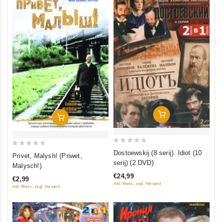
In Den Warenkorb
In Den Warenkorb
0
0
Dostoewskij (8 serij). Idiot (10
Privet, Malysh! (Priwet,
out
out
serij) (2 DVD)
Malysch!)
of
of
€24,99
€2,99
5
5
inkl. Mwst., zzgl. Versand
inkl. Mwst., zzgl. Versand