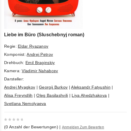
Liebe im Büro (Sluschebnyj roman)
Regie:
Eldar Ryazanov
Komponist:
Andrej Petrov
Drehbuch:
Emil Braginskiy
Kamera:
Vladimir Nahabcev
Darsteller:
Andrej Myagkov
|
Georgij Burkov
|
Aleksandr Fatyushin
|
Alisa Freyndlih
|
Oleg Basilashvili
|
Liya Ahedzhakova
|
Svetlana Nemolyaeva
0
(
0
Anzahl der Bewertungen)
|
Anmelden Zum Bewerten
out