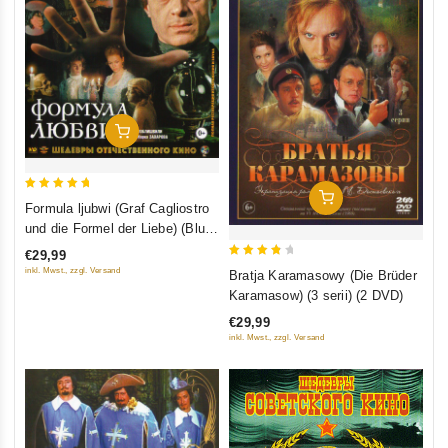
In Den Warenkorb
In Den Warenkorb
5
Formula ljubwi (Graf Cagliostro
out of 5
und die Formel der Liebe) (Blu-
Ray)
€29,99
4
inkl. Mwst., zzgl. Versand
Bratja Karamasowy (Die Brüder
out of
Karamasow) (3 serii) (2 DVD)
5
€29,99
inkl. Mwst., zzgl. Versand