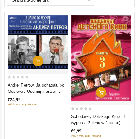
In Den Warenkorb
0
Andrej Petrow. Ja schagaju po
out
Moskwe / Osennij marafon.
In Den Warenkorb
of
Originalnaja musyka k filmam
€24,99
5
inkl. Mwst., zzgl. Versand
0
Schedewry Detskogo Kino. 3
out
wypusk (2 filma w 1 diske)
of
(Gostja is buduschtschego.
€9,99
5
Prikljutschenija Elektronika)
inkl. Mwst., zzgl. Versand