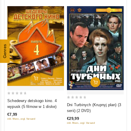
Genres
In Den Warenkorb
In Den Warenkorb
0
Schedewry detskogo kino. 4
0
out
Dni Turbinych (Krupnyj plan) (3
wypusk (5 filmow w 1 diske)
out
serii) (2 DVD)
of
€7,99
of
5
€29,99
inkl. Mwst., zzgl. Versand
5
inkl. Mwst., zzgl. Versand