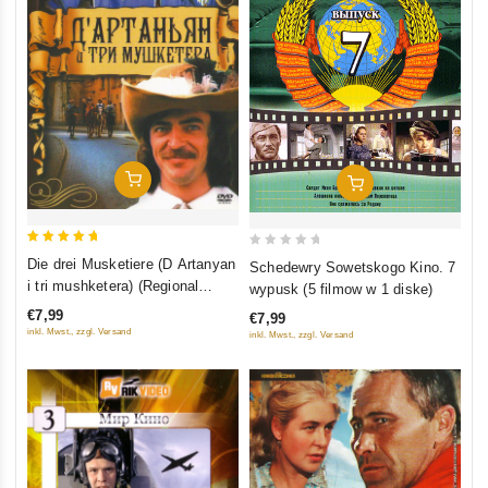
In Den Warenkorb
In Den Warenkorb
5
0
Die drei Musketiere (D Artanyan
Schedewry Sowetskogo Kino. 7
out of 5
out
i tri mushketera) (Regional
wypusk (5 filmow w 1 diske)
of
Code: 5)
€7,99
€7,99
5
inkl. Mwst., zzgl. Versand
inkl. Mwst., zzgl. Versand