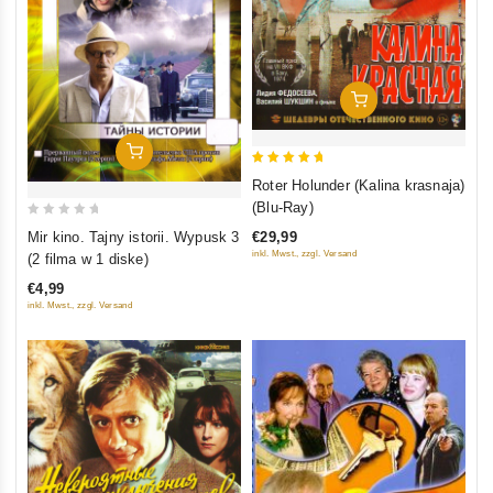
In Den Warenkorb
In Den Warenkorb
5
Roter Holunder (Kalina krasnaja)
out of 5
(Blu-Ray)
0
€29,99
Mir kino. Tajny istorii. Wypusk 3
out
inkl. Mwst., zzgl. Versand
(2 filma w 1 diske)
of
€4,99
5
inkl. Mwst., zzgl. Versand