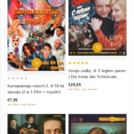
In Den Warenkorb
In Den Warenkorb
5
Ironija sudby, ili S legkim parom
out of 5
( Die Ironie des Schicksals,
oder Genieße Dein Bad!) (Blu-
0
€29,99
Karnawalnaja notsch-2, ili 50 let
Ray)
out
inkl. Mwst., zzgl. Versand
spustja (2 w 1 Film + mjusikl)
of
€7,99
5
inkl. Mwst., zzgl. Versand