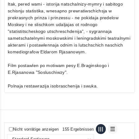
Itak, pered wami - istorija natschalnizy-mymry i sabitogo
schisnju statistika, wnesapno prewratiwschichsja w
prekrasnych prinza i prinzessu - ne pokidaja predelow
Moskwy i ne slischkom udaljajas ot rodnogo
"statistitscheskogo utschreschdenija", - sygrannaja
sametschatelnymi moskowskimi i leningradskimi teatralnymi
akterami i postawlennaja odnim is lutschschich naschich
komediografow Eldarom Rjasanowym.
Film postawlen po motiwam pesy E.Braginskogo i
E.Rjasanowa "Sosluschiwzy".
Polnaja restawrazija isobraschenija i swuka.
Nicht vorrätige anzeigen
155 Ergebnissen