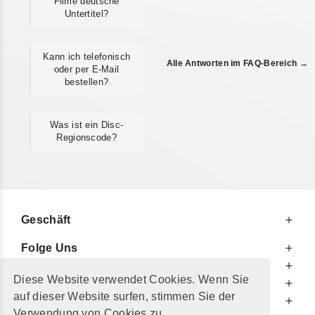
Filme deutsche
Untertitel?
Kann ich telefonisch
Alle Antworten im FAQ-Bereich →
oder per E-Mail
bestellen?
Was ist ein Disc-
Regionscode?
Geschäft
Folge Uns
Zu Ihren Diensten
Diese Website verwendet Cookies. Wenn Sie
Zu Ihrer Information
auf dieser Website surfen, stimmen Sie der
Zusätzlich
Verwendung von Cookies zu.