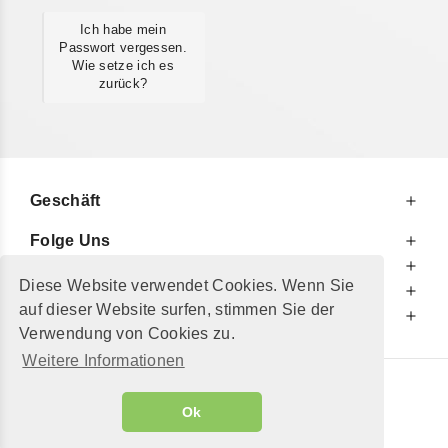
Ich habe mein
Passwort vergessen.
Wie setze ich es
zurück?
Geschäft
Folge Uns
Zu Ihren Diensten
Diese Website verwendet Cookies. Wenn Sie
Zu Ihrer Information
auf dieser Website surfen, stimmen Sie der
Zusätzlich
Verwendung von Cookies zu.
Weitere Informationen
© 2002 - 2026
"Petershop GmbH"
|
Ok
Alle Preise inkl. MwSt. und zzgl.
Versandkosten
GeToTickets.com
| build#3.12.37