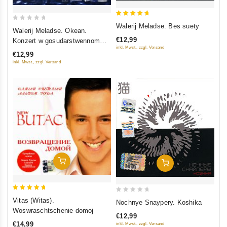
5
Walerij Meladse. Bes suety
0
Walerij Meladse. Okean.
out of 5
out
€12,99
Konzert w gosudarstwennom
of
inkl. Mwst., zzgl. Versand
kremlewskom dworze
€12,99
5
inkl. Mwst., zzgl. Versand
In Den Warenkorb
In Den Warenkorb
5
0
Vitas (Witas).
Nochnye Snaypery. Koshika
out of 5
out
Woswraschtschenie domoj
€12,99
of
€14,99
inkl. Mwst., zzgl. Versand