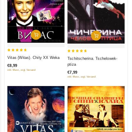
In Den Warenkorb
In Den Warenkorb
5
5
Vitas (Witas). Chity XX Weka
Tschitscherina. Tschelowek-
out of 5
out of 5
ptiza
€8,99
inkl. Mwst., zzgl. Versand
€7,99
inkl. Mwst., zzgl. Versand