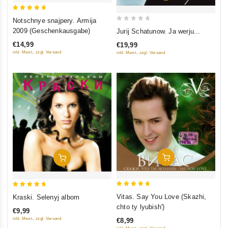
5
Notschnye snajpery. Armija
0
out of 5
2009 (Geschenkausgabe)
Jurij Schatunow. Ja werju...
out
€14,99
€19,99
of
inkl. Mwst., zzgl. Versand
inkl. Mwst., zzgl. Versand
5
In Den Warenkorb
In Den Warenkorb
5
5
Vitas. Say You Love (Skazhi,
Kraski. Selenyj albom
out of 5
out of 5
chto ty lyubish')
€9,99
inkl. Mwst., zzgl. Versand
€8,99