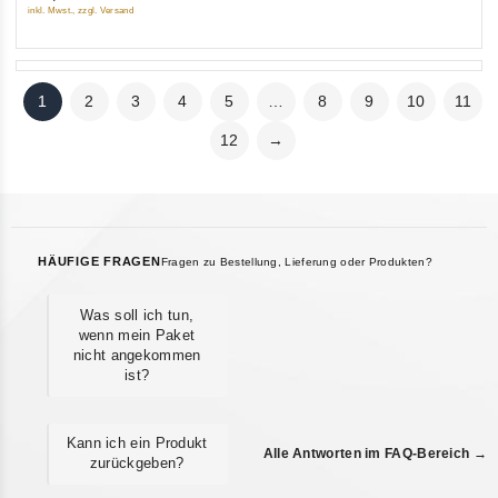
5
inkl. Mwst., zzgl. Versand
1
2
3
4
5
…
8
9
10
11
12
→
HÄUFIGE FRAGEN
Fragen zu Bestellung, Lieferung oder Produkten?
Was soll ich tun,
wenn mein Paket
nicht angekommen
ist?
Kann ich ein Produkt
Alle Antworten im FAQ-Bereich →
zurückgeben?