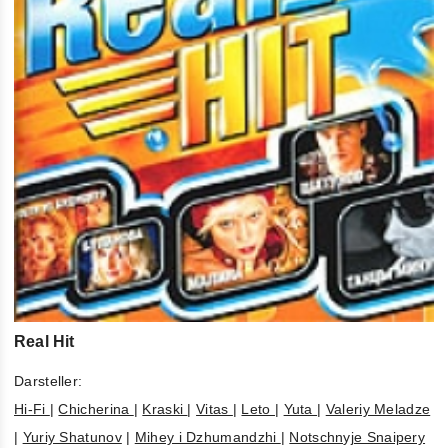
Real Hit
Darsteller:
Hi-Fi
|
Chicherina
|
Kraski
|
Vitas
|
Leto
|
Yuta
|
Valeriy Meladze
|
Yuriy Shatunov
|
Mihey i Dzhumandzhi
|
Notschnyje Snaipery