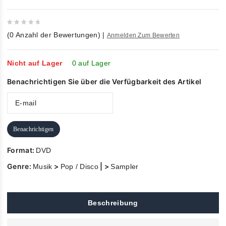
0
(
0
Anzahl der Bewertungen)
|
Anmelden Zum Bewerten
out
of
5
Nicht auf Lager
0 auf Lager
Benachrichtigen Sie über die Verfügbarkeit des Artikel
Benachrichtigen
Format:
DVD
Genre:
>
| >
Musik
Pop / Disco
Sampler
Beschreibung