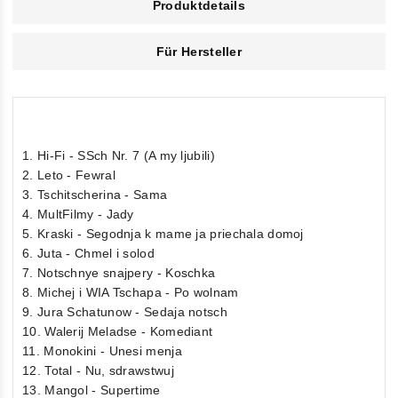
Produktdetails
Für Hersteller
1. Hi-Fi - SSch Nr. 7 (A my ljubili)
2. Leto - Fewral
3. Tschitscherina - Sama
4. MultFilmy - Jady
5. Kraski - Segodnja k mame ja priechala domoj
6. Juta - Chmel i solod
7. Notschnye snajpery - Koschka
8. Michej i WIA Tschapa - Po wolnam
9. Jura Schatunow - Sedaja notsch
10. Walerij Meladse - Komediant
11. Monokini - Unesi menja
12. Total - Nu, sdrawstwuj
13. Mangol - Supertime