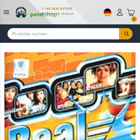
+49 5481 847429
Weltweiter Versand
0
Suchen
nach: