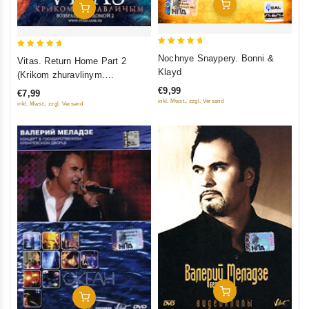
In Den Warenkorb
In Den Warenkorb
5
5
Nochnye Snaypery. Bonni &
Vitas. Return Home Part 2
out of 5
out of 5
Klayd
(Krikom zhuravlinym.
Vozvraschenie domoj 2)
€9,99
€7,99
inkl. Mwst., zzgl. Versand
inkl. Mwst., zzgl. Versand
In Den Warenkorb
In Den Warenkorb