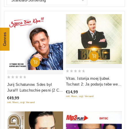
Genres
In Den Warenkorb
In Den Warenkorb
0
Vitas. Istorija moej ljubwi.
0
out
Tschast 2: Ja podarju tebe wes
Jurij Schatunow. Sdes byl
out
of
mir
Jura!!! Lutschschie pesni (2 CD
€14,99
of
5
Limited Edition)
inkl. Mwst., zzgl. Versand
€49,99
5
inkl. Mwst., zzgl. Versand