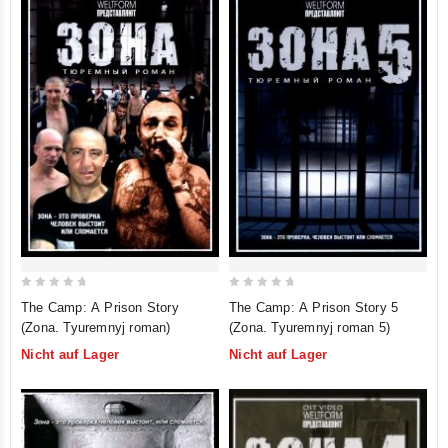
0
0
The Camp: A Prison Story
The Camp: A Prison Story 5
out
out
(Zona. Tyuremnyj roman)
(Zona. Tyuremnyj roman 5)
of
of
Nicht auf Lager
Nicht auf Lager
5
5