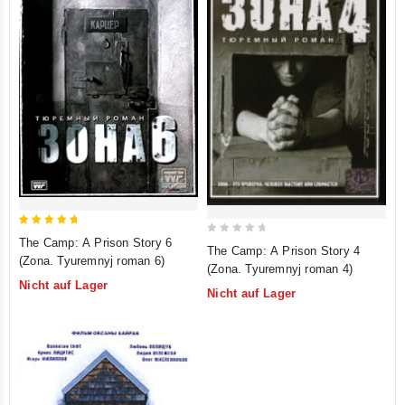
5
The Camp: A Prison Story 6
0
The Camp: A Prison Story 4
out of 5
(Zona. Tyuremnyj roman 6)
out
(Zona. Tyuremnyj roman 4)
of
Nicht auf Lager
Nicht auf Lager
5