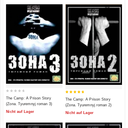
0
5
The Camp: A Prison Story
The Camp: A Prison Story
out
out of 5
(Zona. Tyuremnyj roman 3)
(Zona. Tyuremnyj roman 2)
of
Nicht auf Lager
Nicht auf Lager
5