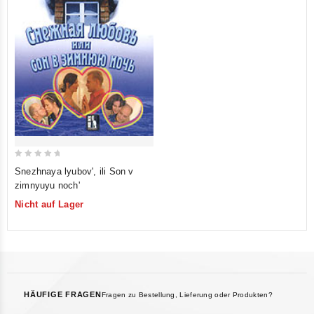
0
Snezhnaya lyubov', ili Son v
out
zimnyuyu noch'
of
Nicht auf Lager
5
HÄUFIGE FRAGEN
Fragen zu Bestellung, Lieferung oder Produkten?