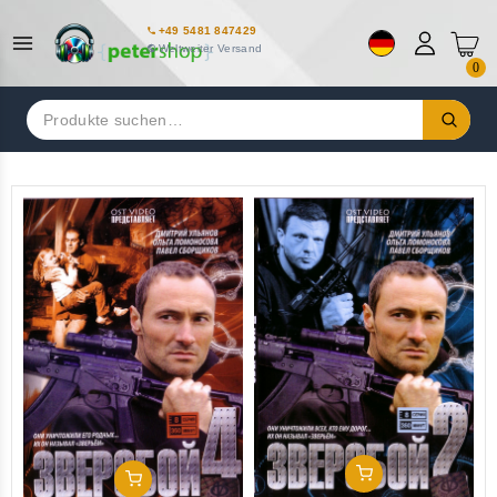
+49 5481 847429
Weltweiter Versand
0
Suchen
nach:
In Den Warenkorb
In Den Warenkorb