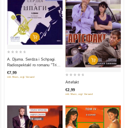
In Den Warenkorb
0
A. Djuma. Serdza i Schpagi.
In Den Warenkorb
out
Radiospektakl ro romanu "Tri
of
Muschketera" (audiokniga mp3)
€7,99
5
inkl. Mwst., zzgl. Versand
0
Artefakt
out
€2,99
of
inkl. Mwst., zzgl. Versand
5