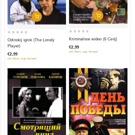
In Den Warenkorb
In Den Warenkorb
0
0
Kriminalnoe wideo (6 Cerij)
Odinokij igrok (The Lonely
out
out
Player)
€2,99
of
of
inkl. Mwst., zzgl. Versand
€2,99
5
5
inkl. Mwst., zzgl. Versand