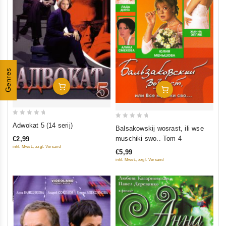
Genres
In Den Warenkorb
In Den Warenkorb
0
0
Adwokat 5 (14 serij)
Balsakowskij wosrast, ili wse
out
out
muschiki swo.. Tom 4
€2,99
of
of
inkl. Mwst., zzgl. Versand
€5,99
5
5
inkl. Mwst., zzgl. Versand