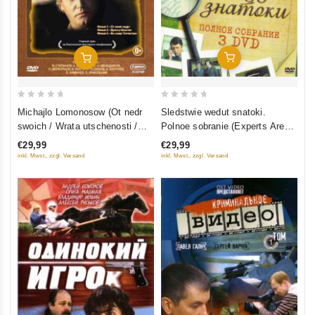
In Den Warenkorb
In Den Warenkorb
0
0
Sledstwie wedut snatoki.
Michajlo Lomonosow (Ot nedr
out
out
Polnoe sobranie (Experts Are
swoich / Wrata utschenosti /
of
of
Investigating) (3 DVD)
Wo slawu otetschestwa) (3
€29,99
€29,99
5
5
filma, 9 serij) (3 DVD)
inkl. Mwst., zzgl. Versand
inkl. Mwst., zzgl. Versand