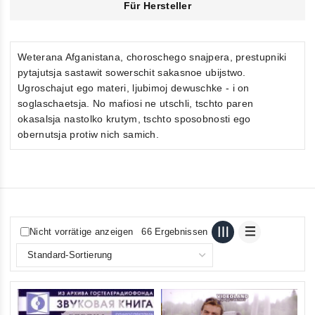
Für Hersteller
Weterana Afganistana, choroschego snajpera, prestupniki
pytajutsja sastawit sowerschit sakasnoe ubijstwo.
Ugroschajut ego materi, ljubimoj dewuschke - i on
soglaschaetsja. No mafiosi ne utschli, tschto paren
okasalsja nastolko krutym, tschto sposobnosti ego
obernutsja protiw nich samich.
Nicht vorrätige anzeigen
66 Ergebnissen