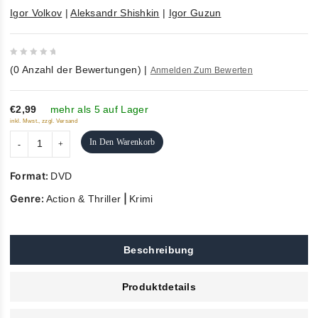
Igor Volkov
|
Aleksandr Shishkin
|
Igor Guzun
0
(
0
Anzahl der Bewertungen)
|
Anmelden Zum Bewerten
out
of
5
€2,99
mehr als 5 auf Lager
inkl. Mwst., zzgl. Versand
In Den Warenkorb
Format:
DVD
Genre:
|
Action & Thriller
Krimi
Beschreibung
Produktdetails