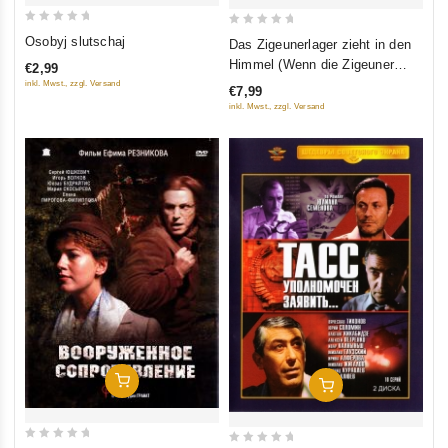
0
0
Osobyj slutschaj
Das Zigeunerlager zieht in den
out
out
Himmel (Wenn die Zigeuner
€2,99
of
of
ziehen) (Tabor uhodit v nebo)
inkl. Mwst., zzgl. Versand
€7,99
5
5
inkl. Mwst., zzgl. Versand
In Den Warenkorb
In Den Warenkorb
0