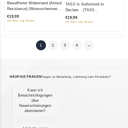
0
Bewaffneter Widerstand (Armed
TASS Is Authorized to
out
out
Resistance) (Wooruschennoe
Declare... (TASS
of
of
soprotiwlenie) (RUSCICO)
upolnomotschen sajawit...) (2
€19,99
€19,99
5
5
DVD)
inkl. Mwst., zzgl. Versand
inkl. Mwst., zzgl. Versand
1
2
3
4
→
HÄUFIGE FRAGEN
Fragen zu Bestellung, Lieferung oder Produkten?
Kann ich
Benachrichtigungen
über
Neuerscheinungen
abonnieren?