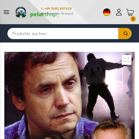
+49 5481 847429
Weltweiter Versand
0
Suchen
nach: