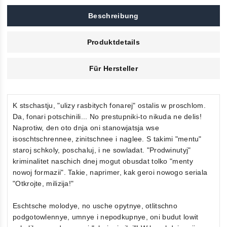
Beschreibung
Produktdetails
Für Hersteller
K stschastju, "ulizy rasbitych fonarej" ostalis w proschlom.
Da, fonari potschinili... No prestupniki-to nikuda ne delis!
Naprotiw, den oto dnja oni stanowjatsja wse
isoschtschrennee, zinitschnee i naglee. S takimi "mentu"
staroj schkoly, poschaluj, i ne sowladat. "Prodwinutyj"
kriminalitet naschich dnej mogut obusdat tolko "menty
nowoj formazii". Takie, naprimer, kak geroi nowogo seriala
"Otkrojte, milizija!"
Eschtsche molodye, no usche opytnye, otlitschno
podgotowlennye, umnye i nepodkupnye, oni budut lowit