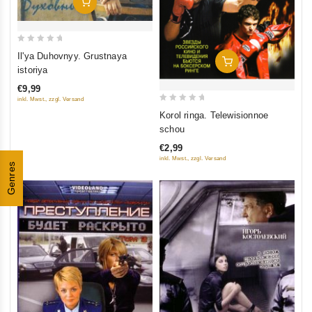
In Den Warenkorb
0
Il'ya Duhovnyy. Grustnaya
In Den Warenkorb
out
istoriya
of
€9,99
5
inkl. Mwst., zzgl. Versand
0
Korol ringa. Telewisionnoe
out
schou
of
€2,99
5
inkl. Mwst., zzgl. Versand
Genres