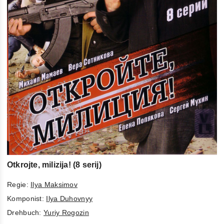
Otkrojte, milizija! (8 serij)
Regie:
Ilya Maksimov
Komponist:
Ilya Duhovnyy
Drehbuch:
Yuriy Rogozin