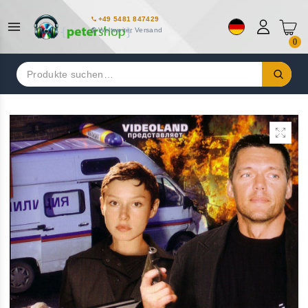
+49 5481 847429
Weltweiter Versand
0
Suchen
nach: