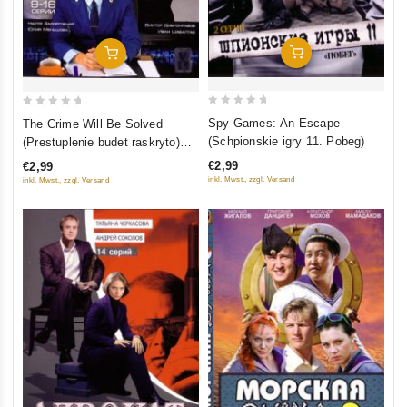
In Den Warenkorb
In Den Warenkorb
0
0
Spy Games: An Escape
The Crime Will Be Solved
out
out
(Schpionskie igry 11. Pobeg)
(Prestuplenie budet raskryto)
of
of
Tom 2 (9-16 Serii)
€2,99
€2,99
5
5
inkl. Mwst., zzgl. Versand
inkl. Mwst., zzgl. Versand