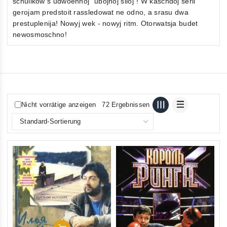
schulikow s udwoennoj "ubojnoj siloj"! W kaschdoj serii
gerojam predstoit rassledowat ne odno, a srasu dwa
prestuplenija! Nowyj wek - nowyj ritm. Otorwatsja budet
newosmoschno!
Nicht vorrätige anzeigen
72 Ergebnissen