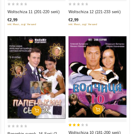
0
0
Woltschiza 11 (201-220 serii)
Woltschiza 12 (221-233 serii)
out
out
€2,99
€2,99
of
of
inkl. Mwst., zzgl. Versand
inkl. Mwst., zzgl. Versand
5
5
In Den Warenkorb
In Den Warenkorb
3
0
Woltschiza 10 (181-200 serii)
Papenkin synok. 16 Serij (2