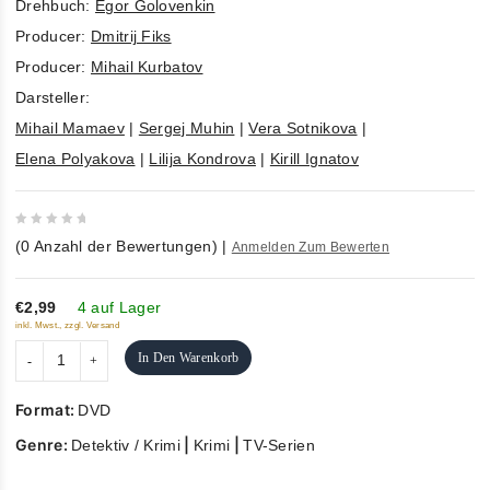
Drehbuch:
Egor Golovenkin
Producer:
Dmitrij Fiks
Producer:
Mihail Kurbatov
Darsteller:
Mihail Mamaev
|
Sergej Muhin
|
Vera Sotnikova
|
Elena Polyakova
|
Lilija Kondrova
|
Kirill Ignatov
0
(
0
Anzahl der Bewertungen)
|
Anmelden Zum Bewerten
out
of
5
€2,99
4 auf Lager
inkl. Mwst., zzgl. Versand
In Den Warenkorb
Format:
DVD
Genre:
|
|
Detektiv / Krimi
Krimi
TV-Serien