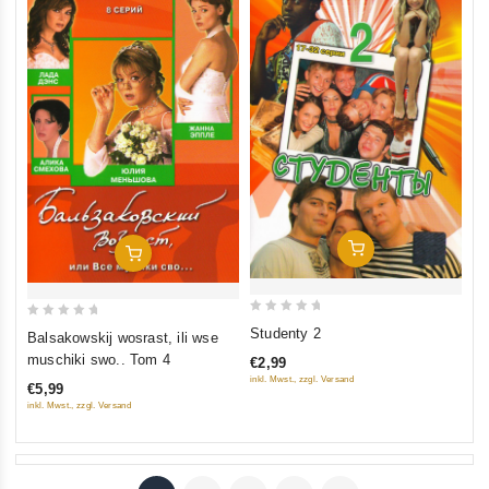
In Den Warenkorb
In Den Warenkorb
0
0
Studenty 2
Balsakowskij wosrast, ili wse
out
out
muschiki swo.. Tom 4
€2,99
of
of
inkl. Mwst., zzgl. Versand
€5,99
5
5
inkl. Mwst., zzgl. Versand