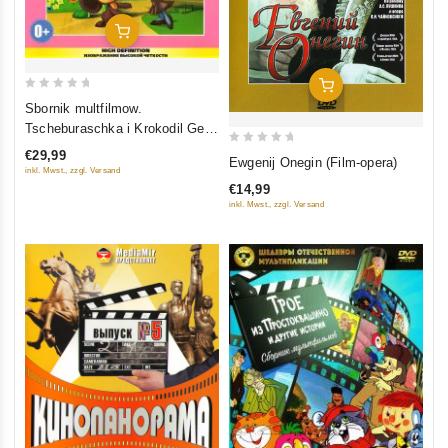
In Den Warenkorb
In Den Warenkorb
0
Sbornik multfilmow.
out
Tscheburaschka i Krokodil Gena
of
(Wysschee katschestwo
0
€29,99
Ewgenij Onegin (Film-opera)
5
isobraschenija i swuka) (Blu-
inkl. Mwst., zzgl. Versand
out
ray)
€14,99
of
inkl. Mwst., zzgl. Versand
5