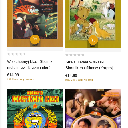
In Den Warenkorb
In Den Warenkorb
0
0
Wolschebnyj klad. Sbornik
Strela uletaet w skasku.
out
out
multfilmow (Krupnyj plan)
Sbornik multfilmow (Krupnyj
of
of
plan)
€14,99
€14,99
5
5
inkl. Mwst., zzgl. Versand
inkl. Mwst., zzgl. Versand