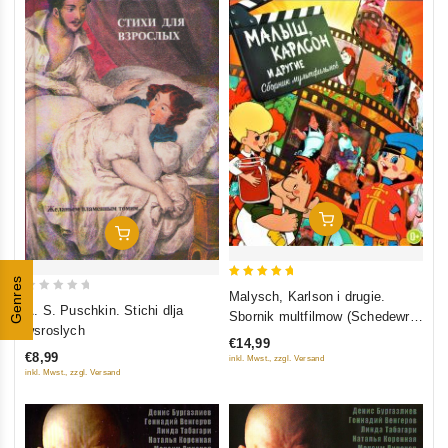
In Den Warenkorb
In Den Warenkorb
Genres
5
Malysch, Karlson i drugie.
0
out of 5
A. S. Puschkin. Stichi dlja
Sbornik multfilmow (Schedewry
out
wsroslych
Otetschestwennoj multiplikazii)
€14,99
of
€8,99
inkl. Mwst., zzgl. Versand
5
inkl. Mwst., zzgl. Versand