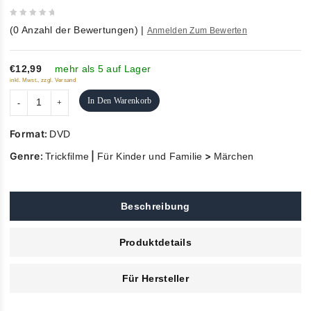
0
(
0
Anzahl der Bewertungen)
|
Anmelden Zum Bewerten
out
of
5
€12,99
mehr als 5 auf Lager
inkl. Mwst., zzgl. Versand
In Den Warenkorb
Format:
DVD
Genre:
|
>
Trickfilme
Für Kinder und Familie
Märchen
Beschreibung
Produktdetails
Für Hersteller