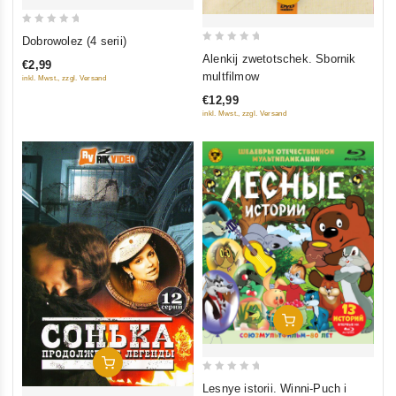
0
Dobrowolez (4 serii)
0
out
Alenkij zwetotschek. Sbornik
€2,99
out
of
multfilmow
inkl. Mwst., zzgl. Versand
of
5
€12,99
5
inkl. Mwst., zzgl. Versand
In Den Warenkorb
In Den Warenkorb
0
Lesnye istorii. Winni-Puch i