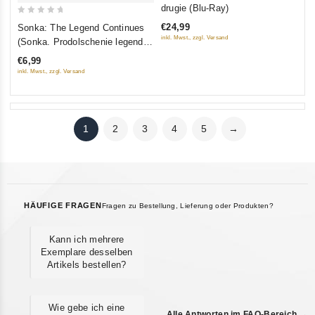
out
drugie (Blu-Ray)
of
0
€24,99
Sonka: The Legend Continues
5
out
inkl. Mwst., zzgl. Versand
(Sonka. Prodolschenie legendy)
of
(12 serij)
€6,99
5
inkl. Mwst., zzgl. Versand
1
2
3
4
5
→
HÄUFIGE FRAGEN
Fragen zu Bestellung, Lieferung oder Produkten?
Kann ich mehrere
Exemplare desselben
Artikels bestellen?
Wie gebe ich eine
Alle Antworten im FAQ-Bereich →