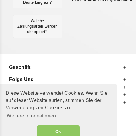
Bestellung auf?
Welche
Zahlungsarten werden
akzeptiert?
Geschäft
Folge Uns
Zu Ihren Diensten
Diese Website verwendet Cookies. Wenn Sie
Zu Ihrer Information
auf dieser Website surfen, stimmen Sie der
Zusätzlich
Verwendung von Cookies zu.
Weitere Informationen
© 2002 - 2026
"Petershop GmbH"
|
Ok
Alle Preise inkl. MwSt. und zzgl.
Versandkosten