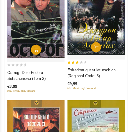
In Den Warenkorb
In Den Warenkorb
3
Eskadron gusar letutschich
0
Ostrog. Delo Fedora
out
(Regional Code: 5)
out
Setschenowa (Tom 2)
of 5
of
€9,99
€3,99
5
inkl. Mwst., zzgl. Versand
inkl. Mwst., zzgl. Versand