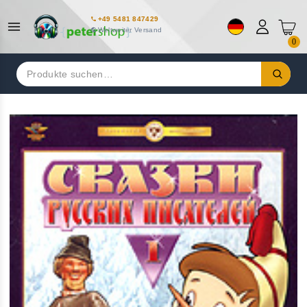
+49 5481 847429
Weltweiter Versand
0
Suchen
nach: