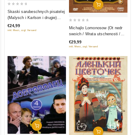
In Den Warenkorb
0
Skaski sarubeschnych pisatelej
out
(Malysch i Karlson i drugie)
of
(Wypusk 1) (Blu-Ray)
0
€24,99
Michajlo Lomonosow (Ot nedr
5
inkl. Mwst., zzgl. Versand
out
swoich / Wrata utschenosti /
of
Wo slawu otetschestwa) (3
€29,99
5
filma, 9 serij) (3 DVD)
inkl. Mwst., zzgl. Versand
In Den Warenkorb
In Den Warenkorb