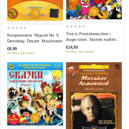
In Den Warenkorb
In Den Warenkorb
0
0
Troe is Prostokwaschino i
Kinopanorama. Wypusk No. 5.
out
out
drugie istorii. Sbornik mulfilmow
Demidowy. Desant. Musulmanin
of
of
(Schedewry Otetschestwennoj
€14,99
€8,99
5
5
multiplikazii)
inkl. Mwst., zzgl. Versand
inkl. Mwst., zzgl. Versand
In Den Warenkorb