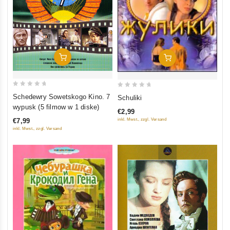
In Den Warenkorb
In Den Warenkorb
0
0
Schedewry Sowetskogo Kino. 7
Schuliki
out
out
wypusk (5 filmow w 1 diske)
€2,99
of
of
inkl. Mwst., zzgl. Versand
€7,99
5
5
inkl. Mwst., zzgl. Versand