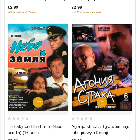
out
out
€2,99
€2,99
of
of
inkl. Mwst., zzgl. Versand
inkl. Mwst., zzgl. Versand
5
5
In Den Warenkorb
In Den Warenkorb
0
0
Agonija stracha. Igra wtemnuju -
The Sky and the Earth (Nebo i
out
out
Film perwyj (6 serij)
semlja) (16 serij)
of
of