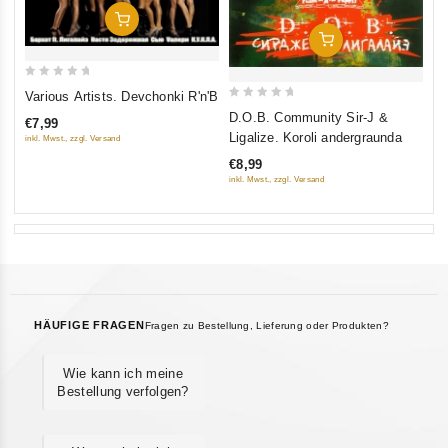
In Den Warenkorb
In Den Warenkorb
0
Various Artists. Devchonki R'n'B
0
out
D.O.B. Community Sir-J &
€7,99
out
of
Ligalize. Koroli andergraunda
inkl. Mwst., zzgl. Versand
of
5
€8,99
5
inkl. Mwst., zzgl. Versand
HÄUFIGE FRAGEN
Fragen zu Bestellung, Lieferung oder Produkten?
Wie kann ich meine
Bestellung verfolgen?