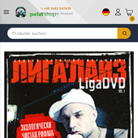
+49 5481 847429
Weltweiter Versand
0
Suchen
nach: