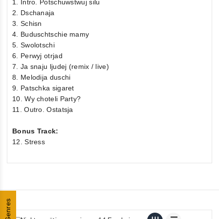
1. Intro. Potschuwstwuj silu
2. Dschanaja
3. Schisn
4. Buduschtschie mamy
5. Swolotschi
6. Perwyj otrjad
7. Ja snaju ljudej (remix / live)
8. Melodija duschi
9. Patschka sigaret
10. Wy choteli Party?
11. Outro. Ostatsja
Bonus Track:
12. Stress
Genres