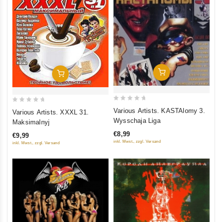
In Den Warenkorb
In Den Warenkorb
0
0
Various Artists. KASTAlomy 3.
Various Artists. XXXL 31.
out
out
Wysschaja Liga
Maksimalnyj
of
of
€8,99
€9,99
5
5
inkl. Mwst., zzgl. Versand
inkl. Mwst., zzgl. Versand