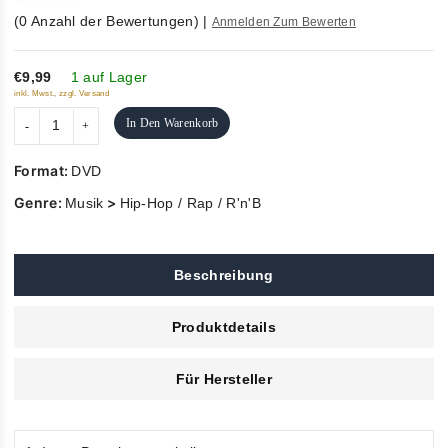
0
(
0
Anzahl der Bewertungen)
|
Anmelden Zum Bewerten
out
of
5
€9,99
1 auf Lager
inkl. Mwst., zzgl. Versand
In Den Warenkorb
Format:
DVD
Genre:
>
Musik
Hip-Hop / Rap / R'n'B
Beschreibung
Produktdetails
Für Hersteller