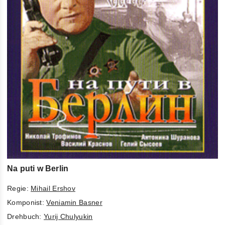
Na puti w Berlin
Regie:
Mihail Ershov
Komponist:
Veniamin Basner
Drehbuch:
Yurij Chulyukin