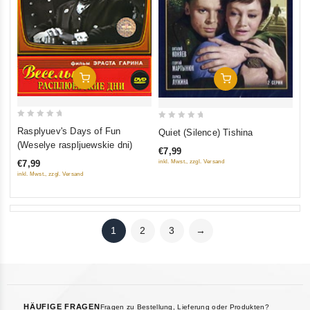
In Den Warenkorb
In Den Warenkorb
0
0
Rasplyuev's Days of Fun
Quiet (Silence) Tishina
out
out
(Weselye raspljuewskie dni)
€7,99
of
of
inkl. Mwst., zzgl. Versand
€7,99
5
5
inkl. Mwst., zzgl. Versand
1
2
3
→
HÄUFIGE FRAGEN
Fragen zu Bestellung, Lieferung oder Produkten?