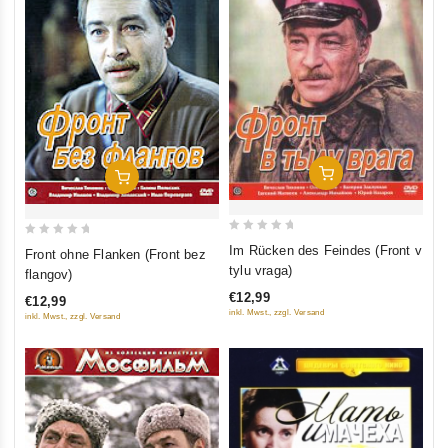
In Den Warenkorb
In Den Warenkorb
0
0
Im Rücken des Feindes (Front v
Front ohne Flanken (Front bez
out
out
tylu vraga)
flangov)
of
of
€12,99
€12,99
5
5
inkl. Mwst., zzgl. Versand
inkl. Mwst., zzgl. Versand