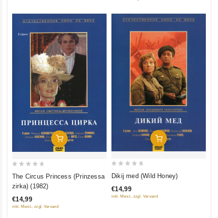
In Den Warenkorb
In Den Warenkorb
0
0
Dikij med (Wild Honey)
The Circus Princess (Prinzessa
out
out
zirka) (1982)
€14,99
of
of
inkl. Mwst., zzgl. Versand
€14,99
5
5
inkl. Mwst., zzgl. Versand