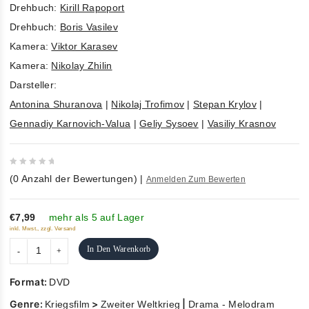
Drehbuch:
Kirill Rapoport
Drehbuch:
Boris Vasilev
Kamera:
Viktor Karasev
Kamera:
Nikolay Zhilin
Darsteller:
Antonina Shuranova
|
Nikolaj Trofimov
|
Stepan Krylov
|
Gennadiy Karnovich-Valua
|
Geliy Sysoev
|
Vasiliy Krasnov
0
(
0
Anzahl der Bewertungen)
|
Anmelden Zum Bewerten
out
of
5
€7,99
mehr als 5 auf Lager
inkl. Mwst., zzgl. Versand
In Den Warenkorb
Format:
DVD
Genre:
>
|
Kriegsfilm
Zweiter Weltkrieg
Drama - Melodram