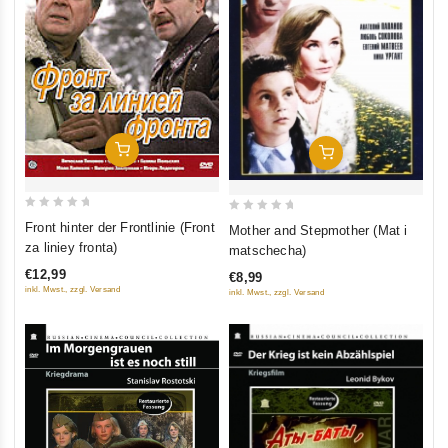
In Den Warenkorb
In Den Warenkorb
0
0
Front hinter der Frontlinie (Front
Mother and Stepmother (Mat i
out
out
za liniey fronta)
matschecha)
of
of
€12,99
€8,99
5
5
inkl. Mwst., zzgl. Versand
inkl. Mwst., zzgl. Versand