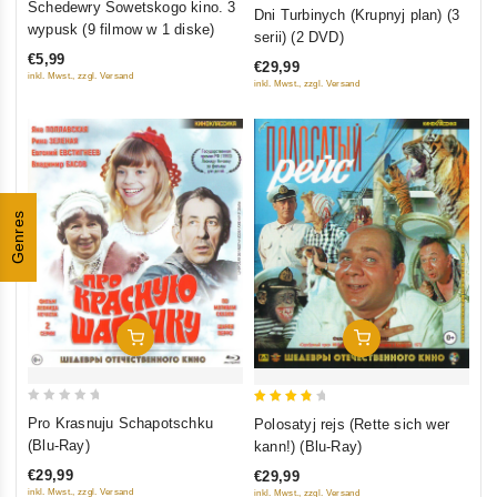
0
Schedewry Sowetskogo kino. 3
Dni Turbinych (Krupnyj plan) (3
out
wypusk (9 filmow w 1 diske)
out
serii) (2 DVD)
of
of
€5,99
€29,99
5
5
inkl. Mwst., zzgl. Versand
inkl. Mwst., zzgl. Versand
Genres
In Den Warenkorb
In Den Warenkorb
0
4
Pro Krasnuju Schapotschku
Polosatyj rejs (Rette sich wer
out
out of
(Blu-Ray)
kann!) (Blu-Ray)
of
5
€29,99
€29,99
5
inkl. Mwst., zzgl. Versand
inkl. Mwst., zzgl. Versand