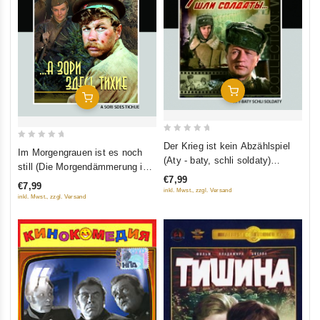
In Den Warenkorb
In Den Warenkorb
0
Der Krieg ist kein Abzählspiel
0
Im Morgengrauen ist es noch
out
(Aty - baty, schli soldaty)
out
still (Die Morgendämmerung ist
of
(Restaurierte Fassung)
of
€7,99
hier still) (A sori sdes tichije)
5
€7,99
(Diamant)
5
inkl. Mwst., zzgl. Versand
(Restaurierte Fassung)
inkl. Mwst., zzgl. Versand
(Diamant)