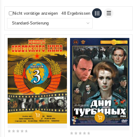
Nicht vorrätige anzeigen
48 Ergebnissen
In Den Warenkorb
In Den Warenkorb
0