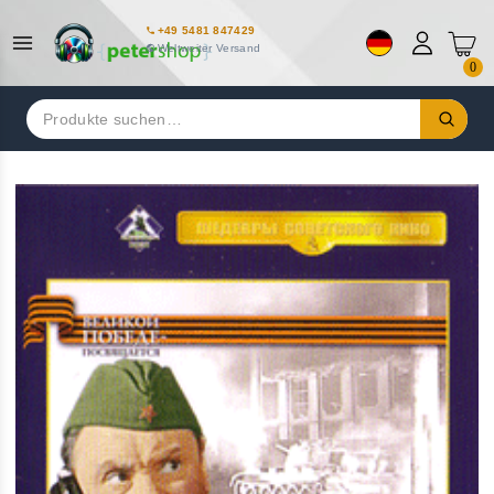
+49 5481 847429
Weltweiter Versand
0
Suchen
nach: