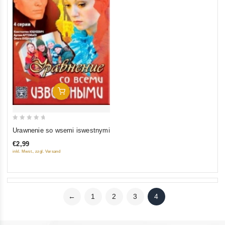
In Den Warenkorb
0
Urawnenie so wsemi iswestnymi
out
€2,99
of
inkl. Mwst., zzgl. Versand
5
←
1
2
3
4