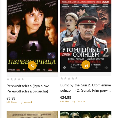
In Den Warenkorb
In Den Warenkorb
0
0
Burnt by the Sun 2. Utomlennye
Perewodtschiza (Igra slow:
out
out
solnzem - 2. Serial. Film perwyj
Perewodtschiza oligarcha)
of
of
- Predstojanie (1-6 serii). Film
€24,99
€3,99
5
5
wtoroj - Zitadel (1-7 serii) (2
inkl. Mwst., zzgl. Versand
inkl. Mwst., zzgl. Versand
DVD)