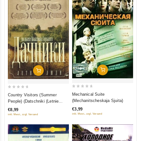
In Den Warenkorb
In Den Warenkorb
0
0
Mechanical Suite
Country Visitors (Summer
out
out
(Mechanitscheskaja Sjuita)
People) (Datschniki (Letnie
of
of
ljudi). Po pese Maksima
€3,99
€8,99
5
5
Gorkogo)
inkl. Mwst., zzgl. Versand
inkl. Mwst., zzgl. Versand