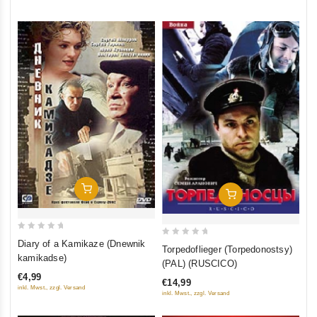
5
In Den Warenkorb
In Den Warenkorb
0
0
Diary of a Kamikaze (Dnewnik
Torpedoflieger (Torpedonostsy)
out
kamikadse)
out
(PAL) (RUSCICO)
of
of
€4,99
€14,99
5
5
inkl. Mwst., zzgl. Versand
inkl. Mwst., zzgl. Versand