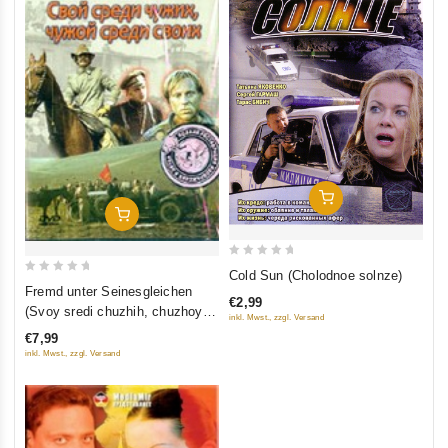
In Den Warenkorb
In Den Warenkorb
0
Cold Sun (Cholodnoe solnze)
0
out
Fremd unter Seinesgleichen
€2,99
out
of
(Svoy sredi chuzhih, chuzhoy
inkl. Mwst., zzgl. Versand
of
5
sredi svoih) (Krupnyj Plan)
€7,99
5
inkl. Mwst., zzgl. Versand