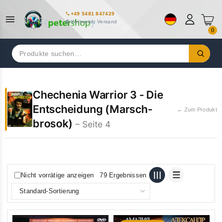
+49 5481 847429
Weltweiter Versand
0
Suchen
nach:
Chechenia Warrior 3 - Die
Entscheidung (Marsch-
← Zum Produkt
brosok)
– Seite 4
Nicht vorrätige anzeigen
79 Ergebnissen