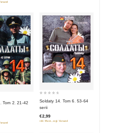
 Versand
0
Soldaty 14. Tom 6. 53-64
. Tom 2. 21-42
out
serii
of
€2,99
5
inkl. Mwst., zzgl. Versand
 Versand