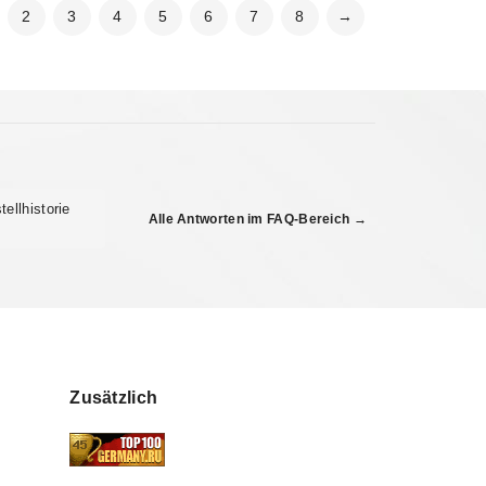
2
3
4
5
6
7
8
→
ellhistorie
Alle Antworten im FAQ-Bereich →
Zusätzlich