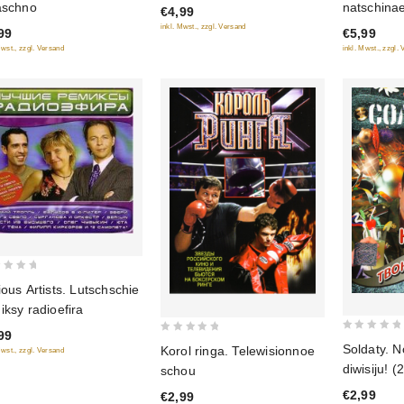
aschno
natschinae
€4,99
of
of
inkl. Mwst., zzgl. Versand
99
€5,99
5
5
Mwst., zzgl. Versand
inkl. Mwst., zzgl.
ious Artists. Lutschschie
iksy radioefira
99
0
0
Soldaty. N
Korol ringa. Telewisionnoe
Mwst., zzgl. Versand
out
out
diwisiju! (2
schou
of
of
€2,99
€2,99
5
5