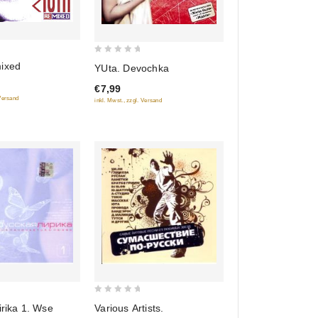
0
ixed
YUta. Devochka
out
€7,99
of
 Versand
inkl. Mwst., zzgl. Versand
5
0
irika 1. Wse
Various Artists.
out