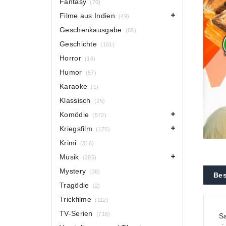
Fantasy
(70)
Filme aus Indien
(49)
Geschenkausgabe
(68)
Geschichte
(161)
Horror
(16)
Humor
(57)
Karaoke
(1)
Klassisch
(25)
Komödie
(572)
Kriegsfilm
(175)
Krimi
(316)
Musik
(285)
Mystery
(38)
Bes
Tragödie
(2)
Trickfilme
(112)
TV-Serien
(716)
Sa