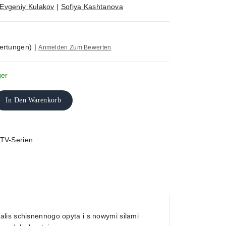
Evgeniy Kulakov
|
Sofiya Kashtanova
ertungen)
|
Anmelden Zum Bewerten
ger
In Den Warenkorb
TV-Serien
lis schisnennogo opyta i s nowymi silami