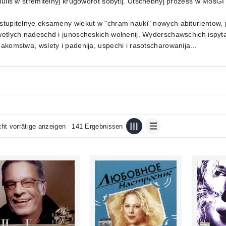
nulis w stremitelnyj krugoworot sobytij. Utschebnyj prozess w MosGI
tupitelnye eksameny wlekut w "chram nauki" nowych abiturientow, 
etlych nadeschd i junoscheskich wolnenij. Wyderschawschich ispyta
akomstwa, wslety i padenija, uspechi i rasotscharowanija...
cht vorrätige anzeigen
141 Ergebnissen