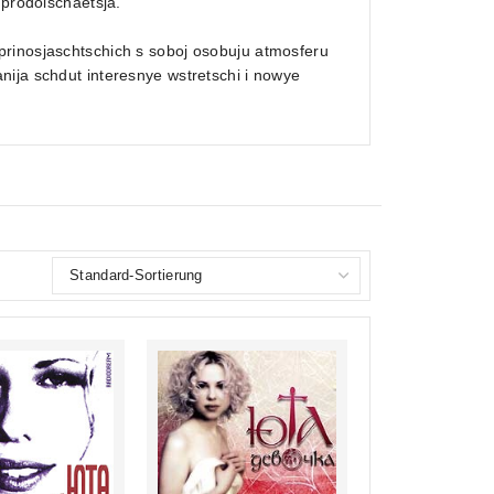
 prodolschaetsja.
prinosjaschtschich s soboj osobuju atmosferu
nija schdut interesnye wstretschi i nowye