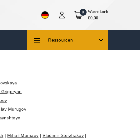
Warenkorb
0
€0,00
Ressourcen
novskaya
 Grigoryan
oev
slav Murugov
aynshteyn
sh
|
Mihail Mamaev
|
Vladimir Sterzhakov
|