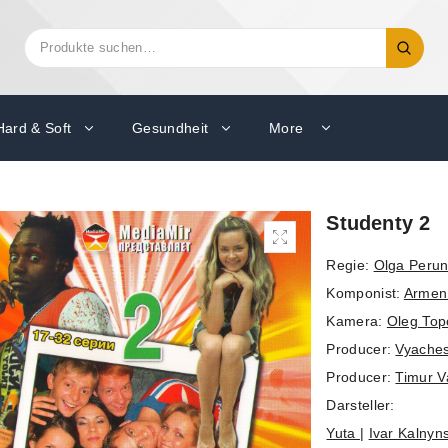
Suchen
Suche
nach:
Hard & Soft
Gesundheit
More
Studenty 2
Regie:
Olga Peru
Komponist:
Armen
Kamera:
Oleg Top
Producer:
Vyache
Producer:
Timur V
Darsteller:
Yuta
|
Ivar Kalnyn