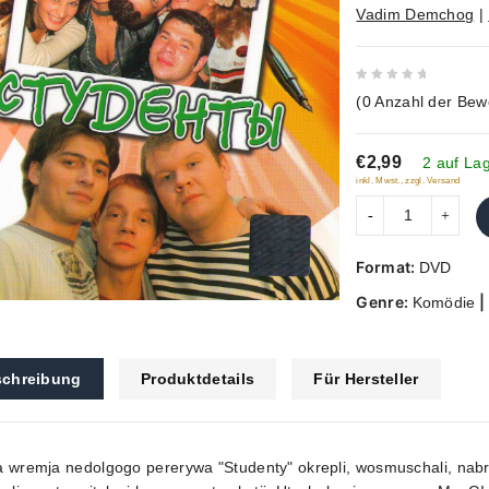
Vadim Demchog
|
0
(
0
Anzahl der Bew
out
of
€2,99
5
2 auf La
inkl. Mwst., zzgl. Versand
Format:
DVD
Genre:
|
Komödie
chreibung
Produktdetails
Für Hersteller
 wremja nedolgogo pererywa "Studenty" okrepli, wosmuschali, nabra