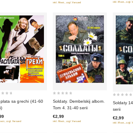
inkl. Mwst., zzgl.
inkl. Mwst., zzgl. Versand
0
0
plata sa grechi (41-60
Soldaty. Dembelskij albom.
Soldaty 14
out
out
i)
Tom 4. 31-40 serii
serii
of
of
99
€2,99
5
€2,99
5
Mwst., zzgl. Versand
inkl. Mwst., zzgl. Versand
inkl. Mwst., zzgl.