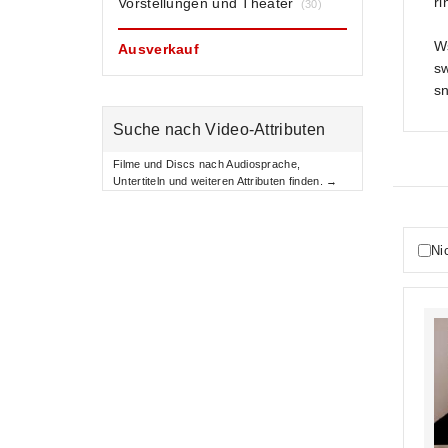
ri
Vorstellungen und Theater
(30)
Ws
Ausverkauf
sw
sn
Suche nach Video-Attributen
Filme und Discs nach Audiosprache,
Untertiteln und weiteren Attributen finden. →
Ni