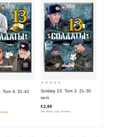
0
Soldaty 13. Tom 3. 21-30
. Tom 4. 31-42
out
serii
of
€2,99
5
inkl. Mwst., zzgl. Versand
 Versand