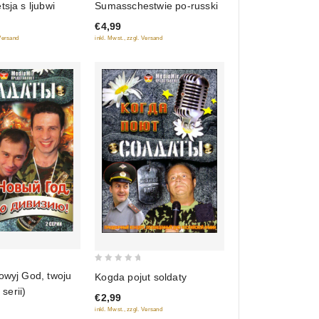
tsja s ljubwi
Sumasschestwie po-russki
of
€4,99
5
 Versand
inkl. Mwst., zzgl. Versand
0
owyj God, twoju
Kogda pojut soldaty
out
 serii)
€2,99
of
inkl. Mwst., zzgl. Versand
5