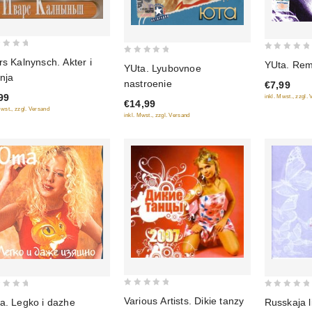
0
rs Kalnynsch. Akter i
0
YUta. Rem
YUta. Lyubovnoe
out
out
nja
nastroenie
€7,99
of
of
99
inkl. Mwst., zzgl.
5
€14,99
5
Mwst., zzgl. Versand
inkl. Mwst., zzgl. Versand
0
0
Various Artists. Dikie tanzy
a. Legko i dazhe
Russkaja l
out
out