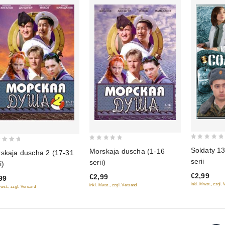
0
0
Soldaty 13
Morskaja duscha (1-16
kaja duscha 2 (17-31
out
out
serii
serii)
i)
of
of
€2,99
€2,99
5
99
5
inkl. Mwst., zzgl.
inkl. Mwst., zzgl. Versand
Mwst., zzgl. Versand