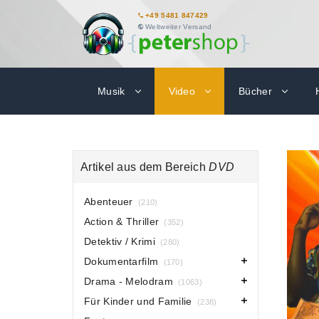
+49 5481 847429
Weltweiter Versand
Musik
Video
Bücher
Artikel aus dem Bereich
DVD
Abenteuer
(210)
Action & Thriller
(352)
Detektiv / Krimi
(280)
Dokumentarfilm
(170)
Drama - Melodram
(1063)
Für Kinder und Familie
(238)