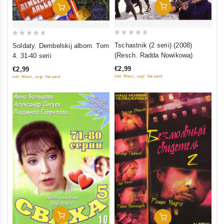
In Den Warenkorb
In Den Warenkorb
0
0
Tschastnik (2 serii) (2008)
Soldaty. Dembelskij albom. Tom
out
out
(Resch. Radda Nowikowa)
4. 31-40 serii
of
of
€2,99
€2,99
5
5
inkl. Mwst., zzgl. Versand
inkl. Mwst., zzgl. Versand
In Den Warenkorb
In Den Warenkorb