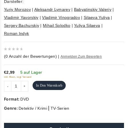
Darsteller:
Yuriy Morozov
|
Aleksandr Lymarev
|
Babyatinskiy Valeriy
|
Vladimir Yavorskiy
|
Vladimir Vinogradov
|
Silaeva Yuliya
|
Sergey Bachurskiy
|
Mihail Solodko
|
Yuliya Silaeva
|
Roman Indyk
0
(
0
Anzahl der Bewertungen)
|
Anmelden Zum Bewerten
out
of
5
€2,99
5 auf Lager
inkl. Mwst., zzgl. Versand
In Den Warenkorb
Format:
DVD
Genre:
|
Detektiv / Krimi
TV-Serien