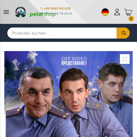
+49 5481 847429
Weltweiter Versand
0
Suchen
nach: