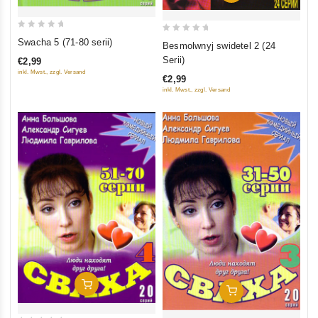
0
0
Swacha 5 (71-80 serii)
Besmolwnyj swidetel 2 (24
out
out
Serii)
€2,99
of
of
inkl. Mwst., zzgl. Versand
€2,99
5
5
inkl. Mwst., zzgl. Versand
In Den Warenkorb
In Den Warenkorb