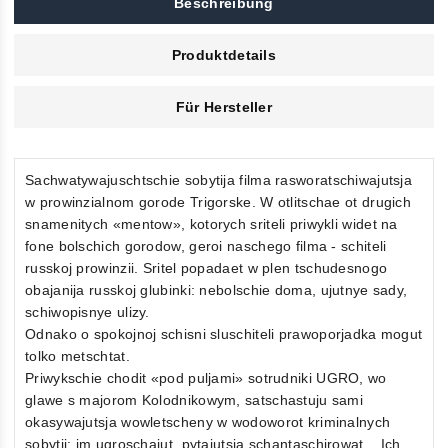
Beschreibung
Produktdetails
Für Hersteller
Sachwatywajuschtschie sobytija filma rasworatschiwajutsja
w prowinzialnom gorode Trigorske. W otlitschae ot drugich
snamenitych «mentow», kotorych sriteli priwykli widet na
fone bolschich gorodow, geroi naschego filma - schiteli
russkoj prowinzii. Sritel popadaet w plen tschudesnogo
obajanija russkoj glubinki: nebolschie doma, ujutnye sady,
schiwopisnye ulizy.
Odnako o spokojnoj schisni sluschiteli prawoporjadka mogut
tolko metschtat.
Priwykschie chodit «pod puljami» sotrudniki UGRO, wo
glawe s majorom Kolodnikowym, satschastuju sami
okasywajutsja wowletscheny w wodoworot kriminalnych
sobytij: im ugroschajut, pytajutsja schantaschirowat... Ich