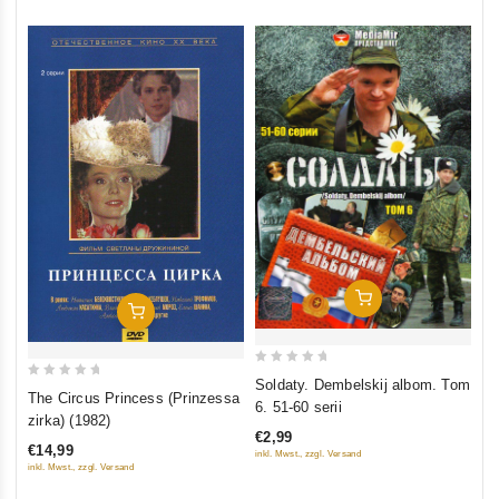
In Den Warenkorb
In Den Warenkorb
0
Soldaty. Dembelskij albom. Tom
0
The Circus Princess (Prinzessa
out
6. 51-60 serii
out
zirka) (1982)
of
of
€2,99
5
€14,99
inkl. Mwst., zzgl. Versand
5
inkl. Mwst., zzgl. Versand