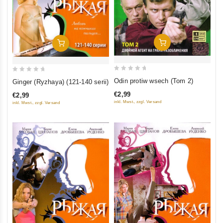
In Den Warenkorb
In Den Warenkorb
0
0
Odin protiw wsech (Tom 2)
Ginger (Ryzhaya) (121-140 serii)
out
out
€2,99
€2,99
of
of
inkl. Mwst., zzgl. Versand
inkl. Mwst., zzgl. Versand
5
5