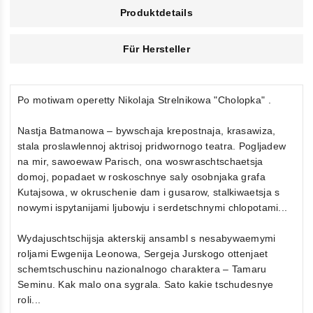
Produktdetails
Für Hersteller
Po motiwam operetty Nikolaja Strelnikowa "Cholopka" .
Nastja Batmanowa – bywschaja krepostnaja, krasawiza,
stala proslawlennoj aktrisoj pridwornogo teatra. Pogljadew
na mir, sawoewaw Parisch, ona woswraschtschaetsja
domoj, popadaet w roskoschnye saly osobnjaka grafa
Kutajsowa, w okruschenie dam i gusarow, stalkiwaetsja s
nowymi ispytanijami ljubowju i serdetschnymi chlopotami...
Wydajuschtschijsja akterskij ansambl s nesabywaemymi
roljami Ewgenija Leonowa, Sergeja Jurskogo ottenjaet
schemtschuschinu nazionalnogo charaktera – Tamaru
Seminu. Kak malo ona sygrala. Sato kakie tschudesnye
roli...