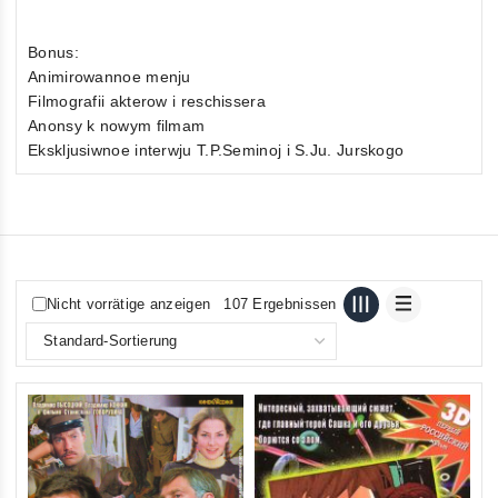
Bonus:
Animirowannoe menju
Filmografii akterow i reschissera
Anonsy k nowym filmam
Ekskljusiwnoe interwju T.P.Seminoj i S.Ju. Jurskogo
Nicht vorrätige anzeigen
107 Ergebnissen