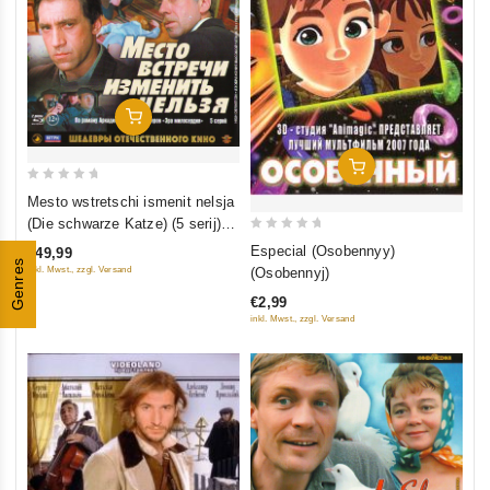
In Den Warenkorb
In Den Warenkorb
0
Mesto wstretschi ismenit nelsja
out
(Die schwarze Katze) (5 serij) (2
of
0
Blu-Ray)
Especial (Osobennyy)
€49,99
5
out
Genres
inkl. Mwst., zzgl. Versand
(Osobennyj)
of
€2,99
5
inkl. Mwst., zzgl. Versand