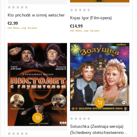
0
Kto prichodit w simnij wetscher
0
Knjas Igor (Film-opera)
out
out
€2,99
of
€14,99
of
inkl. Mwst., zzgl. Versand
inkl. Mwst., zzgl. Versand
5
5
In Den Warenkorb
In Den Warenkorb
0
Soluschka (Zwetnaja wersija)
out
(Schedewry otetschestwennogo
of