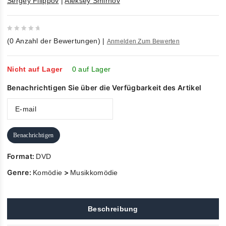
Sergey Filippov
|
Aleksey Smirnov
0
(
0
Anzahl der Bewertungen)
|
Anmelden Zum Bewerten
out
of
5
Nicht auf Lager
0 auf Lager
Benachrichtigen Sie über die Verfügbarkeit des Artikel
Benachrichtigen
Format:
DVD
Genre:
>
Komödie
Musikkomödie
Beschreibung