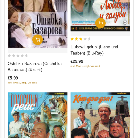
In Den Warenkorb
In Den Warenkorb
3
Ljubow i golubi (Liebe und
out
Tauben) (Blu-Ray)
of 5
0
€29,99
Oshibka Bazarova (Oschibka
inkl. Mwst., zzgl. Versand
out
Basarowa) (4 serii)
of
€5,99
5
inkl. Mwst., zzgl. Versand