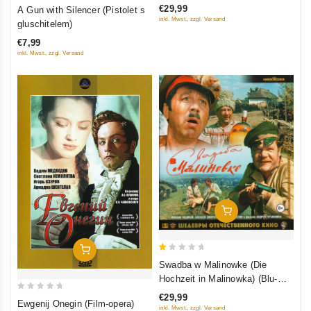
kino) (Blu-ray)
0
€29,99
A Gun with Silencer (Pistolet s
5
out
inkl. Mwst., zzgl. Versand
gluschitelem)
of
€7,99
5
inkl. Mwst., zzgl. Versand
In Den Warenkorb
In Den Warenkorb
1
Swadba w Malinowke (Die
out
Hochzeit in Malinowka) (Blu-
of
Ray)
€29,99
0
5
Ewgenij Onegin (Film-opera)
inkl. Mwst., zzgl. Versand
out