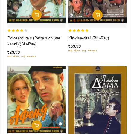
In Den Warenkorb
In Den Warenkorb
4
5
Polosatyj rejs (Rette sich wer
Kin-dsa-dsa! (Blu-Ray)
out of
out of 5
kann!) (Blu-Ray)
€39,99
5
inkl. Mwst., zzgl. Versand
€29,99
inkl. Mwst., zzgl. Versand
In Den Warenkorb