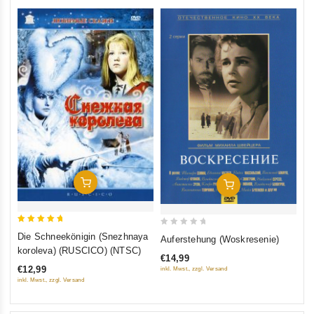
In Den Warenkorb
In Den Warenkorb
5
0
Die Schneekönigin (Snezhnaya
Auferstehung (Woskresenie)
out of 5
out
koroleva) (RUSCICO) (NTSC)
€14,99
of
€12,99
inkl. Mwst., zzgl. Versand
5
inkl. Mwst., zzgl. Versand