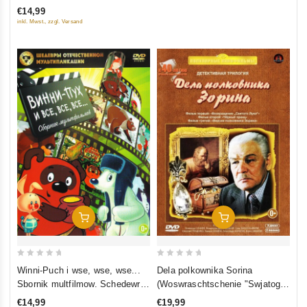
€14,99
of
inkl. Mwst., zzgl. Versand
5
In Den Warenkorb
In Den Warenkorb
0
0
Dela polkownika Sorina
Winni-Puch i wse, wse, wse...
out
out
(Woswraschtschenie "Swjatogo
Sbornik multfilmow. Schedewry
of
of
Luki", Tschjornyj Prinz, Wersija
otetschestwennoj multiplikazii
€19,99
€14,99
5
5