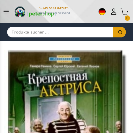
+49 5481 847429
Weltweiter Versand
0
Suchen
nach: