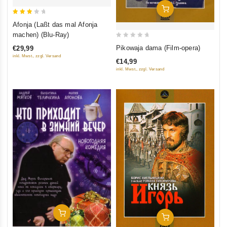
In Den Warenkorb
3
Afonja (Laßt das mal Afonja
out
machen) (Blu-Ray)
of 5
0
Pikowaja dama (Film-opera)
€29,99
out
inkl. Mwst., zzgl. Versand
€14,99
of
inkl. Mwst., zzgl. Versand
5
In Den Warenkorb
In Den Warenkorb