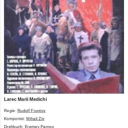
Larec Marii Medichi
Regie:
Rudolf Fruntov
Komponist:
Mihail Ziv
Drehbuch:
Eremey Parnov