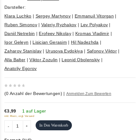
Darsteller:
Klara Luchko
|
Sergey Martynov
|
Emmanuil Vitorgan
|
Ruben Simonov
|
Valeriy Ryzhakov
|
Lev Polyakov
|
Daniil Netrebin
|
Erofeev Nikolay
|
Kromas Vladimir
|
Igor Geleyn
|
Lisician Gerasim
|
Hil Nadezhda
|
Zaharov Stanislav
|
Urusova Evdokiya
|
Safonov Viktor
|
Alla Balter
|
Viktor Zozulin
|
Leonid Obolenskiy
|
Anatoliy Egorov
0
(
0
Anzahl der Bewertungen)
|
Anmelden Zum Bewerten
out
of
5
€3,99
1 auf Lager
inkl. Mwst., zzgl. Versand
In Den Warenkorb