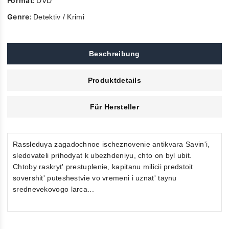
Format:
DVD
Genre:
Detektiv / Krimi
Beschreibung
Produktdetails
Für Hersteller
Rassleduya zagadochnoe ischeznovenie antikvara Savin'i,
sledovateli prihodyat k ubezhdeniyu, chto on byl ubit.
Chtoby raskryt' prestuplenie, kapitanu milicii predstoit
sovershit' puteshestvie vo vremeni i uznat' taynu
srednevekovogo larca...