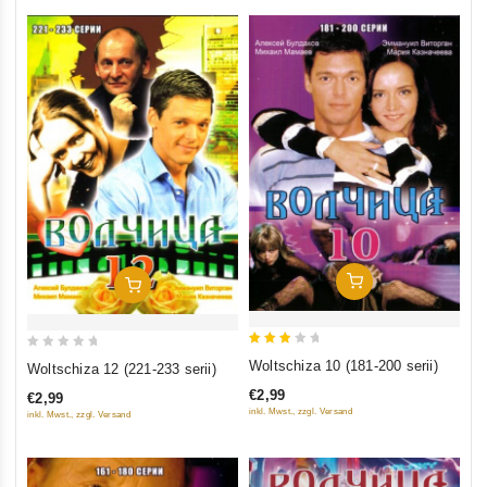
In Den Warenkorb
In Den Warenkorb
3
0
Woltschiza 10 (181-200 serii)
Woltschiza 12 (221-233 serii)
out
out
€2,99
€2,99
of 5
of
inkl. Mwst., zzgl. Versand
inkl. Mwst., zzgl. Versand
5