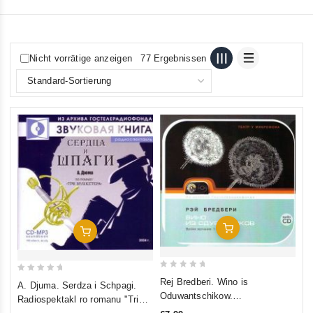
Nicht vorrätige anzeigen
77 Ergebnissen
In Den Warenkorb
In Den Warenkorb
0
0
Rej Bredberi. Wino is
A. Djuma. Serdza i Schpagi.
out
out
Oduwantschikow.
Radiospektakl ro romanu "Tri
of
of
Audiospektakl. Is archiwow