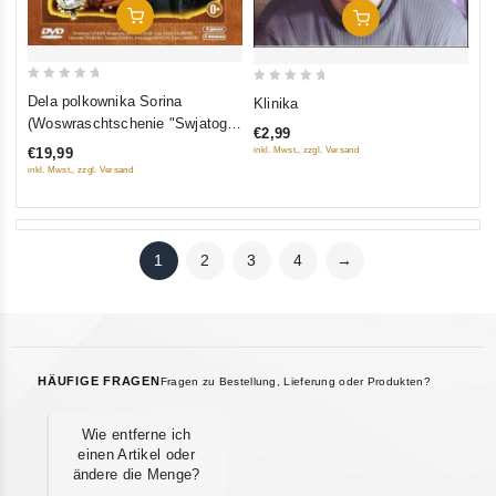
In Den Warenkorb
In Den Warenkorb
0
0
Dela polkownika Sorina
Klinika
out
out
(Woswraschtschenie "Swjatogo
€2,99
of
of
Luki", Tschjornyj Prinz, Wersija
€19,99
inkl. Mwst., zzgl. Versand
5
5
polkownika Sorina) (3 DVD)
inkl. Mwst., zzgl. Versand
1
2
3
4
→
HÄUFIGE FRAGEN
Fragen zu Bestellung, Lieferung oder Produkten?
Wie entferne ich
einen Artikel oder
ändere die Menge?