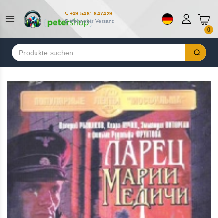
+49 5481 847429
Weltweiter Versand
0
Suchen
nach: