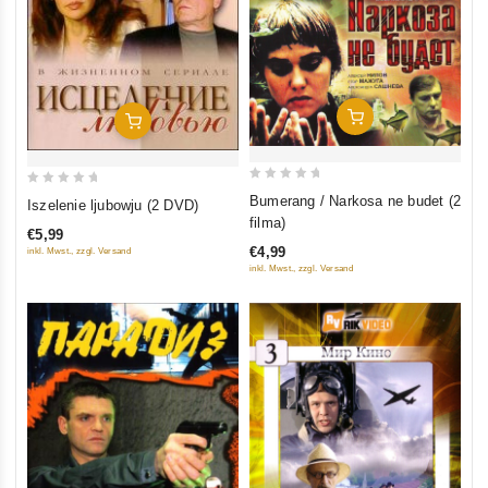
In Den Warenkorb
In Den Warenkorb
0
0
Bumerang / Narkosa ne budet (2
Iszelenie ljubowju (2 DVD)
out
out
filma)
€5,99
of
of
€4,99
inkl. Mwst., zzgl. Versand
5
5
inkl. Mwst., zzgl. Versand