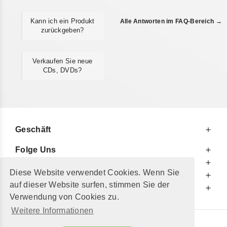
Kann ich ein Produkt
Alle Antworten im FAQ-Bereich →
zurückgeben?
Verkaufen Sie neue
CDs, DVDs?
Geschäft
Folge Uns
Zu Ihren Diensten
Diese Website verwendet Cookies. Wenn Sie
Zu Ihrer Information
auf dieser Website surfen, stimmen Sie der
Zusätzlich
Verwendung von Cookies zu.
Weitere Informationen
© 2002 - 2026
"Petershop GmbH"
|