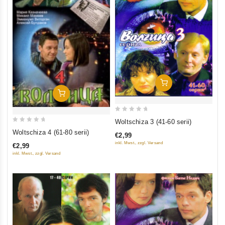
In Den Warenkorb
In Den Warenkorb
0
Woltschiza 3 (41-60 serii)
0
out
Woltschiza 4 (61-80 serii)
€2,99
out
of
inkl. Mwst., zzgl. Versand
€2,99
of
5
inkl. Mwst., zzgl. Versand
5