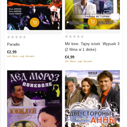
In Den Warenkorb
In Den Warenkorb
0
0
Mir kino. Tajny istorii. Wypusk 3
Paradis
out
out
(2 filma w 1 diske)
€2,99
of
of
€4,99
inkl. Mwst., zzgl. Versand
5
5
inkl. Mwst., zzgl. Versand