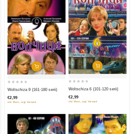
In Den Warenkorb
In Den Warenkorb
0
0
Woltschiza 6 (101-120 serii)
Woltschiza 9 (161-180 serii)
out
out
€2,99
€2,99
of
of
inkl. Mwst., zzgl. Versand
inkl. Mwst., zzgl. Versand
5
5