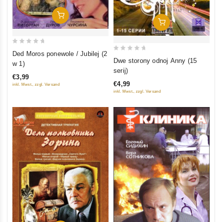
In Den Warenkorb
In Den Warenkorb
0
Ded Moros ponewole / Jubilej (2
0
out
Dwe storony odnoj Anny (15
w 1)
out
serij)
of
€3,99
of
5
€4,99
inkl. Mwst., zzgl. Versand
5
inkl. Mwst., zzgl. Versand