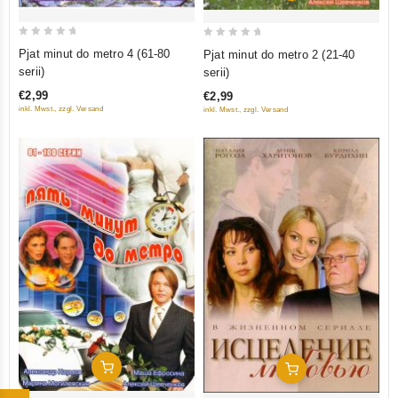
0
0
Pjat minut do metro 4 (61-80
Pjat minut do metro 2 (21-40
out
out
serii)
serii)
of
of
€2,99
€2,99
5
5
inkl. Mwst., zzgl. Versand
inkl. Mwst., zzgl. Versand
In Den Warenkorb
In Den Warenkorb