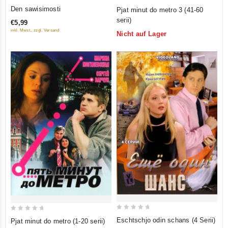
0
0
Den sawisimosti
Pjat minut do metro 3 (41-60
out
out
serii)
€5,99
of
of
inkl. Mwst., zzgl. Versand
Nicht auf Lager
5
5
0
0
Eschtschjo odin schans (4 Serii)
Pjat minut do metro (1-20 serii)
out
out