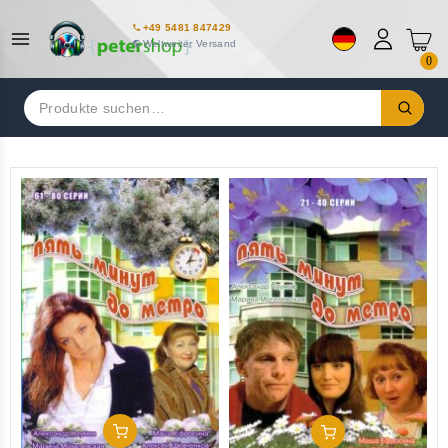
+49 5481 847429
Weltweiter Versand
0
Suchen
nach:
In Den Warenkorb
In Den Warenkorb