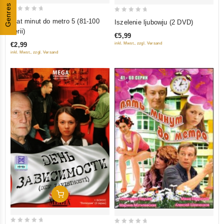
Genres
0
0
Pjat minut do metro 5 (81-100
Iszelenie ljubowju (2 DVD)
out
out
serii)
€5,99
of
of
inkl. Mwst., zzgl. Versand
€2,99
5
5
inkl. Mwst., zzgl. Versand
In Den Warenkorb