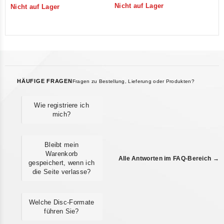
Nicht auf Lager
Nicht auf Lager
of
of
5
5
HÄUFIGE FRAGEN
Fragen zu Bestellung, Lieferung oder Produkten?
Wie registriere ich
mich?
Bleibt mein
Warenkorb
Alle Antworten im FAQ-Bereich →
gespeichert, wenn ich
die Seite verlasse?
Welche Disc-Formate
führen Sie?