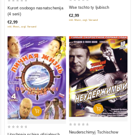
0
0
Wse tschto ty ljubisch
Kurort osobogo nasnatschenija
out
out
(4 serii)
€2,99
of
of
inkl. Mwst., zzgl. Versand
€2,99
5
5
inkl. Mwst., zzgl. Versand
In Den Warenkorb
In Den Warenkorb
0
0
Neuderschimyj Tschischow
Litschnaja schisn ofizialnych