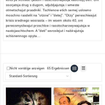
ssorjatsja drug s dugom, wljubljajutsja i wmeste
otmetschajut prasdniki. Tschlenow etich semej uslowno
moschno rasdelit na "otzow" i "detej". "Otzy" pereschiwajut
krisis srednego wosrasta – im wsem okolo 40, oni
pereosmysliwajut proschloe i rasotscharowywajutsja w
nastojaschtschem. A "deti" wsroslejut i nabirajutsja
schisnennogo opyta…
Nicht vorrätige anzeigen
65 Ergebnissen