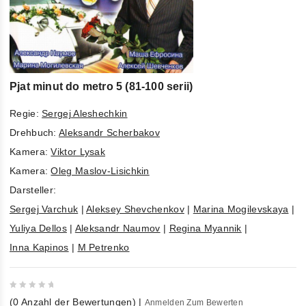
Pjat minut do metro 5 (81-100 serii)
Regie:
Sergej Aleshechkin
Drehbuch:
Aleksandr Scherbakov
Kamera:
Viktor Lysak
Kamera:
Oleg Maslov-Lisichkin
Darsteller:
Sergej Varchuk
|
Aleksey Shevchenkov
|
Marina Mogilevskaya
|
Yuliya Dellos
|
Aleksandr Naumov
|
Regina Myannik
|
Inna Kapinos
|
M Petrenko
0
(
0
Anzahl der Bewertungen)
|
Anmelden Zum Bewerten