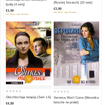
out
(Russkij forsasch) (10 serij)
out
ljudej (4 serij)
of
of
€3,99
€3,99
5
5
inkl. Mwst., zzgl. Versand
inkl. Mwst., zzgl. Versand
In Den Warenkorb
In Den Warenkorb
0
0
Obschtschaja terapija (Serii 1-6)
Veronica Won't Come (Weronika
out
out
bolsche ne pridet)
€4,99
of