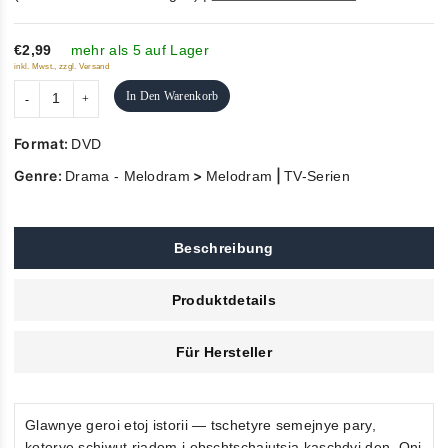
out
of
5
€2,99
mehr als 5 auf Lager
inkl. Mwst., zzgl. Versand
In Den Warenkorb
Format:
DVD
Genre:
>
|
Drama - Melodram
Melodram
TV-Serien
Beschreibung
Produktdetails
Für Hersteller
Glawnye geroi etoj istorii — tschetyre semejnye pary,
kotorye schiwut rjadom i obschtschajutsja kaschdyj den. Oni