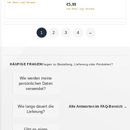
of
inkl. Mwst., zzgl. Versand
€5,99
5
5
inkl. Mwst., zzgl. Versand
1
2
3
4
→
HÄUFIGE FRAGEN
Fragen zu Bestellung, Lieferung oder Produkten?
Wie werden meine
persönlichen Daten
verwendet?
Wie lange dauert die
Alle Antworten im FAQ-Bereich →
Lieferung?
Gibt es einen