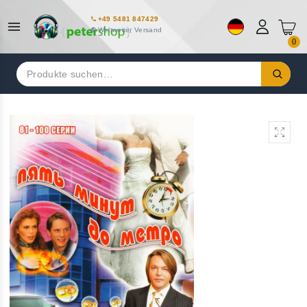
+49 5481 847429
Weltweiter Versand
0
Suchen
nach: