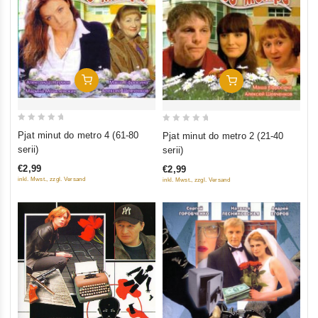
In Den Warenkorb
In Den Warenkorb
0
0
Pjat minut do metro 4 (61-80
Pjat minut do metro 2 (21-40
out
out
serii)
serii)
of
of
€2,99
€2,99
5
5
inkl. Mwst., zzgl. Versand
inkl. Mwst., zzgl. Versand