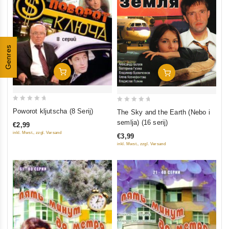
Genres
In Den Warenkorb
In Den Warenkorb
0
0
Poworot kljutscha (8 Serij)
The Sky and the Earth (Nebo i
out
out
semlja) (16 serij)
€2,99
of
of
inkl. Mwst., zzgl. Versand
€3,99
5
5
inkl. Mwst., zzgl. Versand