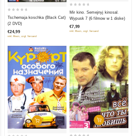
0
Mir kino. Semejnyj kinosal.
0
out
Tschernaja koschka (Black Cat)
Wypusk 7 (6 filmow w 1 diske)
out
of
(2 DVD)
€7,99
of
5
€24,99
inkl. Mwst., zzgl. Versand
5
inkl. Mwst., zzgl. Versand
In Den Warenkorb
In Den Warenkorb