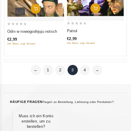
In Den Warenkorb
In Den Warenkorb
0
0
Patrul
Odin w nowogodnjuju notsch
out
out
€2,99
€2,99
of
of
inkl. Mwst., zzgl. Versand
inkl. Mwst., zzgl. Versand
5
5
←
1
2
3
4
→
HÄUFIGE FRAGEN
Fragen zu Bestellung, Lieferung oder Produkten?
Muss ich ein Konto
erstellen, um zu
bestellen?