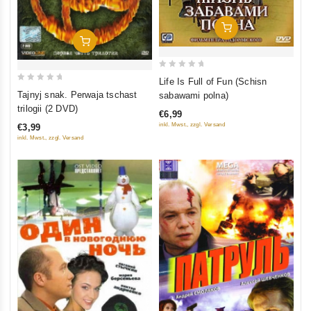
In Den Warenkorb
In Den Warenkorb
0
Life Is Full of Fun (Schisn
0
out
Tajnyj snak. Perwaja tschast
sabawami polna)
out
of
trilogii (2 DVD)
€6,99
of
5
inkl. Mwst., zzgl. Versand
€3,99
5
inkl. Mwst., zzgl. Versand