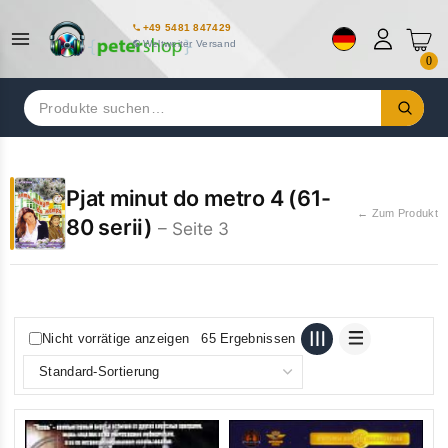
+49 5481 847429
Weltweiter Versand
0
Suchen
nach:
Pjat minut do metro 4 (61-
← Zum Produkt
80 serii)
– Seite 3
Nicht vorrätige anzeigen
65 Ergebnissen