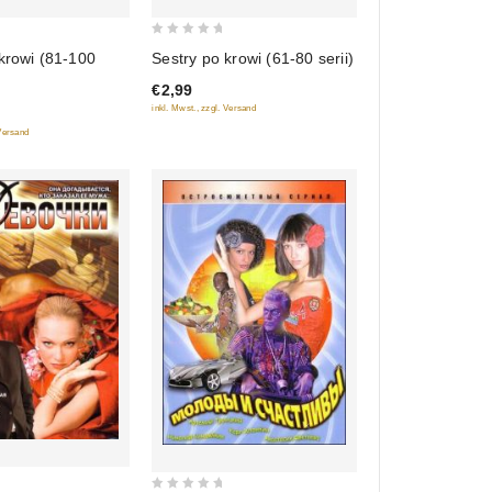
0
krowi (81-100
Sestry po krowi (61-80 serii)
out
€2,99
of
inkl. Mwst., zzgl. Versand
5
 Versand