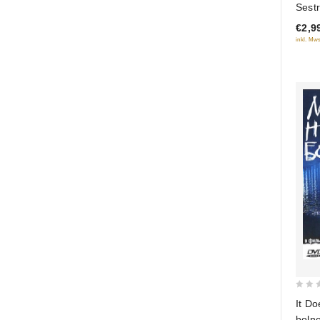
Sestr
out
€2,9
of
inkl. Mws
5
0
It D
out
boln