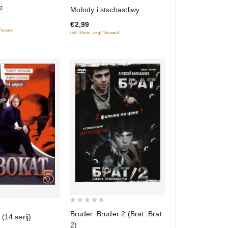
0
i
Molody i stschastliwy
out
€2,99
of
 Versand
inkl. Mwst., zzgl. Versand
5
0
Bruder. Bruder 2 (Brat. Brat
(14 serij)
out
2)