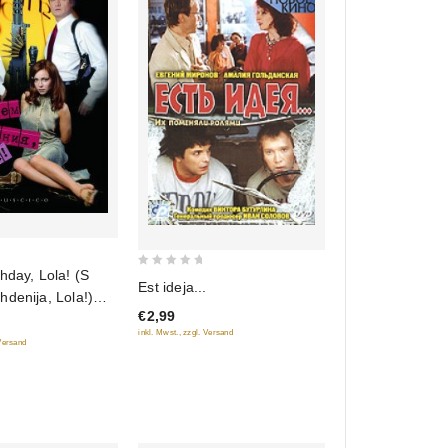
hday, Lola! (S
0
Est ideja...
denija, Lola!)
out
€2,99
)
of
inkl. Mwst., zzgl. Versand
5
 Versand