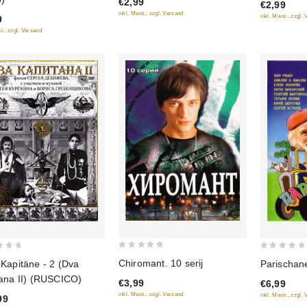
€2,99
€2,99
of
of
inkl. Mwst., zzgl. Versand
inkl. Mwst., zzgl.
9
5
5
t., zzgl. Versand
0
0
Chiromant. 10 serij
Parischane
Kapitäne - 2 (Dva
out
out
tana II) (RUSCICO)
€3,99
€6,99
of
of
inkl. Mwst., zzgl. Versand
inkl. Mwst., zzgl.
99
5
5