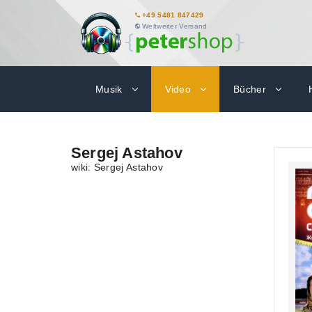
+49 5481 847429
Weltweiter Versand
Musik
Video
Bücher
Sergej Astahov
wiki: Sergej Astahov