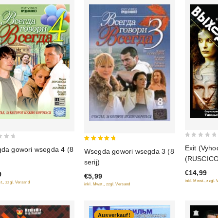
0
5
Exit (Vyho
da gowori wsegda 4 (8
Wsegda gowori wsegda 3 (8
out
out of 5
(RUSCICO
)
serij)
of
€14,99
9
5
€5,99
inkl. Mwst., zzgl.
t., zzgl. Versand
inkl. Mwst., zzgl. Versand
Ausverkauf!