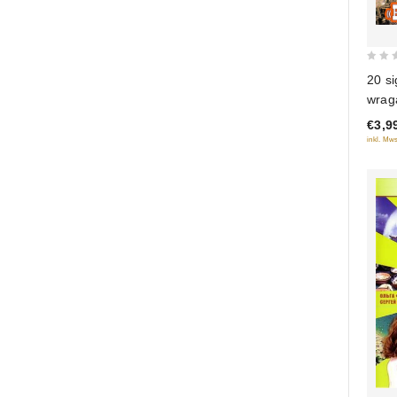
0
20 si
out
wraga
of
€3,9
5
inkl. Mws