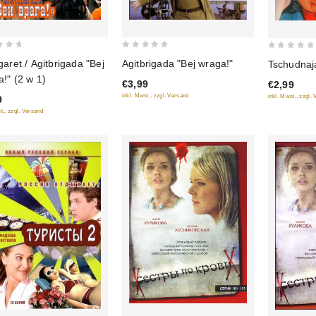
0
0
garet / Agitbrigada "Bej
Agitbrigada "Bej wraga!"
Tschudnaj
out
out
!" (2 w 1)
€3,99
€2,99
of
of
inkl. Mwst., zzgl. Versand
inkl. Mwst., zzgl.
9
5
5
t., zzgl. Versand