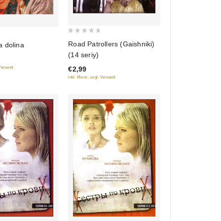
0
Road Patrollers (Gaishniki)
a dolina
out
(14 seriy)
of
 Versand
€2,99
5
inkl. Mwst., zzgl. Versand