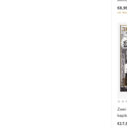
of
€8,9
5
inkl. Mws
0
Zwei 
out
kapi
of
€17,
5