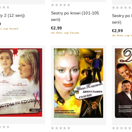
0
0
Sestry po krowi (101-105
ty 2 (12 serij)
Sestry po 
out
out
serii)
serii)
of
9
of
€2,99
5
t., zzgl. Versand
€2,99
5
inkl. Mwst., zzgl. Versand
inkl. Mwst., zzgl.