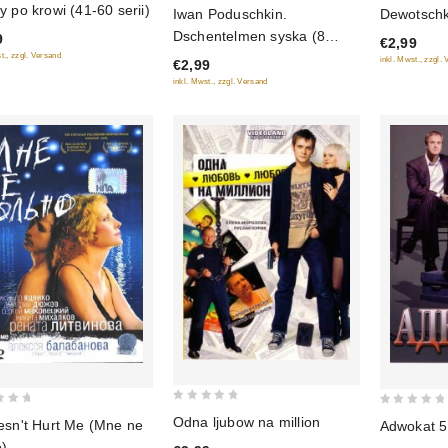
0
0
y po krowi (41-60 serii)
Iwan Poduschkin.
Dewotschk
out
out
Dschentelmen syska (8
9
€2,99
of
of
Serii)
t., zzgl. Versand
inkl. Mwst., zzgl.
€2,99
5
5
inkl. Mwst., zzgl. Versand
0
0
Odna ljubow na million
oesn't Hurt Me (Mne ne
Adwokat 5 
out
out
o)