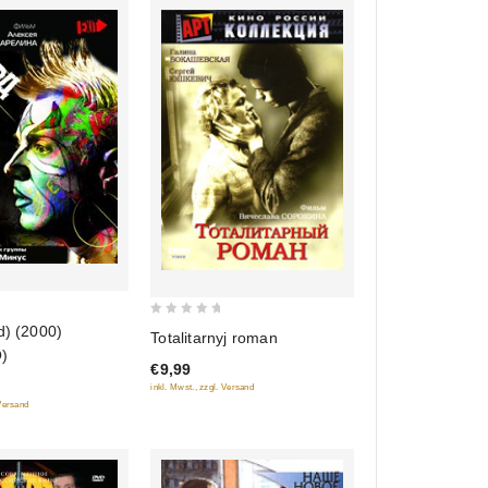
0
d) (2000)
Totalitarnyj roman
out
)
€9,99
of
inkl. Mwst., zzgl. Versand
5
 Versand