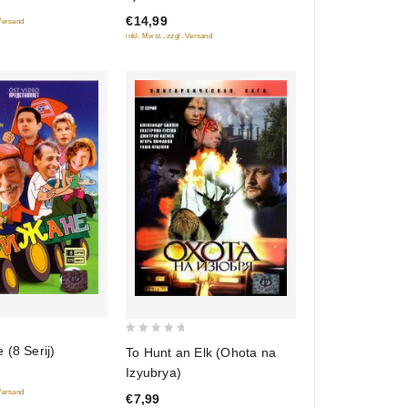
of
€14,99
5
 Versand
inkl. Mwst., zzgl. Versand
0
 (8 Serij)
To Hunt an Elk (Ohota na
out
Izyubrya)
of
 Versand
€7,99
5