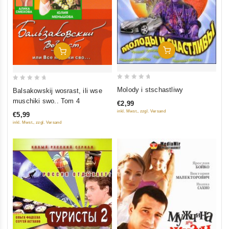
In Den Warenkorb
In Den Warenkorb
0
0
Molody i stschastliwy
Balsakowskij wosrast, ili wse
out
out
muschiki swo.. Tom 4
€2,99
of
of
inkl. Mwst., zzgl. Versand
€5,99
5
5
inkl. Mwst., zzgl. Versand