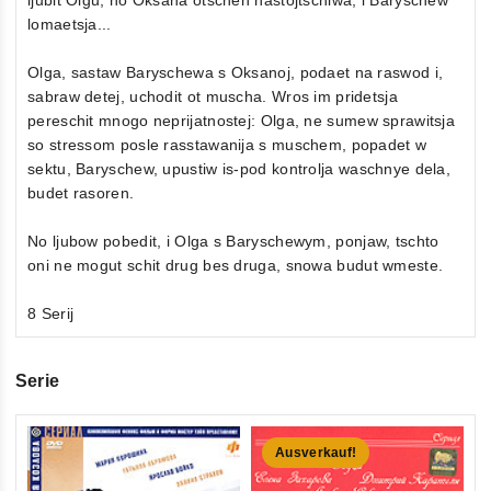
lomaetsja...
Olga, sastaw Baryschewa s Oksanoj, podaet na raswod i,
sabraw detej, uchodit ot muscha. Wros im pridetsja
pereschit mnogo neprijatnostej: Olga, ne sumew sprawitsja
so stressom posle rasstawanija s muschem, popadet w
sektu, Baryschew, upustiw is-pod kontrolja waschnye dela,
budet rasoren.
No ljubow pobedit, i Olga s Baryschewym, ponjaw, tschto
oni ne mogut schit drug bes druga, snowa budut wmeste.
8 Serij
Serie
Ausverkauf!