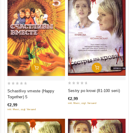
In Den Warenkorb
In Den Warenkorb
0
0
Sestry po krowi (81-100 serii)
Schastlivy vmeste (Happy
out
out
Together) 5
€2,99
of
of
inkl. Mwst., zzgl. Versand
€2,99
5
5
inkl. Mwst., zzgl. Versand