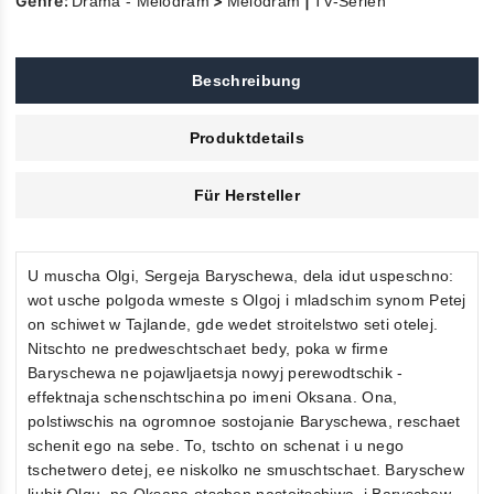
Genre:
>
|
Drama - Melodram
Melodram
TV-Serien
Beschreibung
Produktdetails
Für Hersteller
U muscha Olgi, Sergeja Baryschewa, dela idut uspeschno:
wot usche polgoda wmeste s Olgoj i mladschim synom Petej
on schiwet w Tajlande, gde wedet stroitelstwo seti otelej.
Nitschto ne predweschtschaet bedy, poka w firme
Baryschewa ne pojawljaetsja nowyj perewodtschik -
effektnaja schenschtschina po imeni Oksana. Ona,
polstiwschis na ogromnoe sostojanie Baryschewa, reschaet
schenit ego na sebe. To, tschto on schenat i u nego
tschetwero detej, ee niskolko ne smuschtschaet. Baryschew
ljubit Olgu, no Oksana otschen nastojtschiwa, i Baryschew