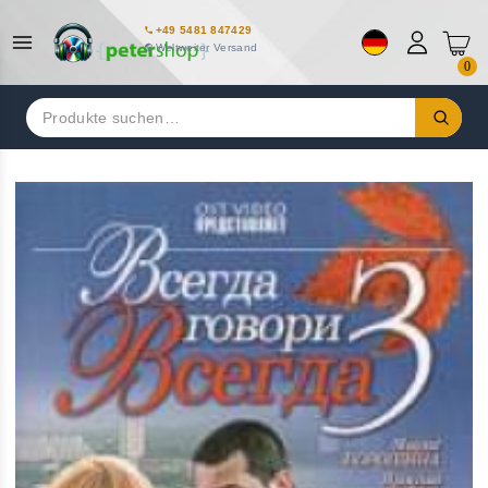
+49 5481 847429
Weltweiter Versand
0
Suchen
nach: