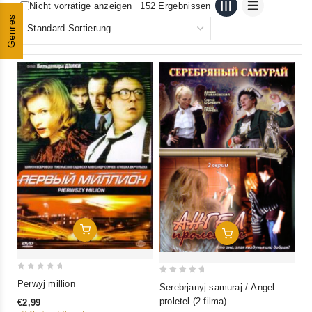
Nicht vorrätige anzeigen
152 Ergebnissen
Genres
In Den Warenkorb
In Den Warenkorb
0
0
Perwyj million
Serebrjanyj samuraj / Angel
out
out
proletel (2 filma)
€2,99
of
of