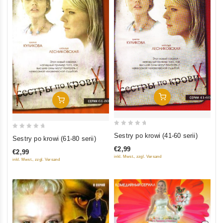
In Den Warenkorb
In Den Warenkorb
0
0
Sestry po krowi (41-60 serii)
Sestry po krowi (61-80 serii)
out
out
€2,99
€2,99
of
of
inkl. Mwst., zzgl. Versand
inkl. Mwst., zzgl. Versand
5
5