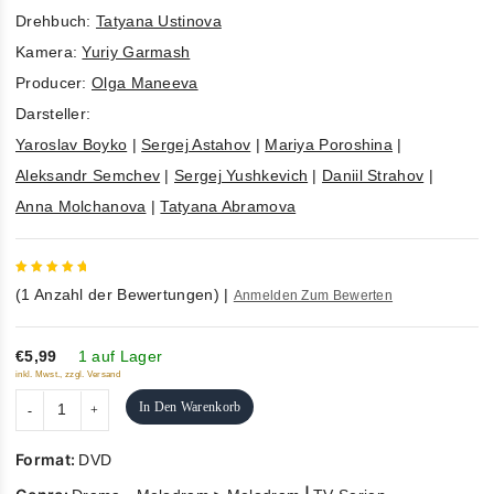
Drehbuch:
Tatyana Ustinova
Kamera:
Yuriy Garmash
Producer:
Olga Maneeva
Darsteller:
Yaroslav Boyko
|
Sergej Astahov
|
Mariya Poroshina
|
Aleksandr Semchev
|
Sergej Yushkevich
|
Daniil Strahov
|
Anna Molchanova
|
Tatyana Abramova
5
out of
(
1
Anzahl der Bewertungen)
|
Anmelden Zum Bewerten
5
€5,99
1 auf Lager
inkl. Mwst., zzgl. Versand
In Den Warenkorb
Format:
DVD