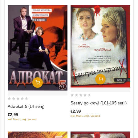
In Den Warenkorb
In Den Warenkorb
0
Sestry po krowi (101-105 serii)
0
Adwokat 5 (14 serij)
out
out
€2,99
of
€2,99
inkl. Mwst., zzgl. Versand
of
5
inkl. Mwst., zzgl. Versand
5