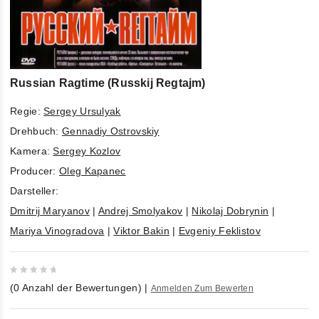
Russian Ragtime (Russkij Regtajm)
Regie:
Sergey Ursulyak
Drehbuch:
Gennadiy Ostrovskiy
Kamera:
Sergey Kozlov
Producer:
Oleg Kapanec
Darsteller:
Dmitrij Maryanov
|
Andrej Smolyakov
|
Nikolaj Dobrynin
|
Mariya Vinogradova
|
Viktor Bakin
|
Evgeniy Feklistov
0
(
0
Anzahl der Bewertungen)
|
Anmelden Zum Bewerten
out
of