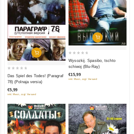
In Den Warenkorb
In Den Warenkorb
0
Wysozkij. Spasibo, tschto
out
schiwoj (Blu-Ray)
of
0
€15,99
Das Spiel des Todes! (Paragraf
5
out
inkl. Mwst., zzgl. Versand
78) (Polnaja versia)
of
€5,99
5
inkl. Mwst., zzgl. Versand