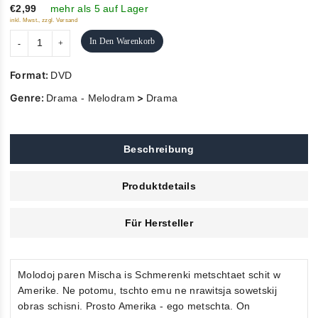
5
€2,99
mehr als 5 auf Lager
inkl. Mwst., zzgl. Versand
In Den Warenkorb
Format:
DVD
Genre:
>
Drama - Melodram
Drama
Beschreibung
Produktdetails
Für Hersteller
Molodoj paren Mischa is Schmerenki metschtaet schit w
Amerike. Ne potomu, tschto emu ne nrawitsja sowetskij
obras schisni. Prosto Amerika - ego metschta. On