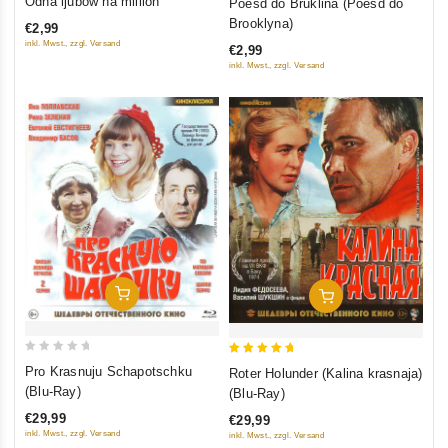
Odna ljubow na million
Poesd do Bruklina (Poesd do
out
out
Brooklyna)
€2,99
of
of
inkl. Mwst., zzgl. Versand
€2,99
5
5
inkl. Mwst., zzgl. Versand
In Den Warenkorb
In Den Warenkorb
0
5
Pro Krasnuju Schapotschku
Roter Holunder (Kalina krasnaja)
out
out of 5
(Blu-Ray)
(Blu-Ray)
of
€29,99
€29,99
5
inkl. Mwst., zzgl. Versand
inkl. Mwst., zzgl. Versand