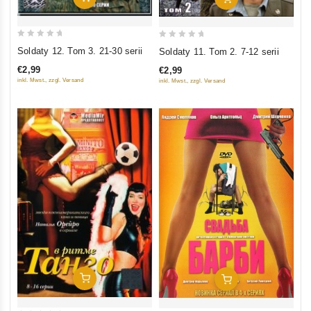
0
0
Soldaty 12. Tom 3. 21-30 serii
Soldaty 11. Tom 2. 7-12 serii
out
out
€2,99
€2,99
of
of
inkl. Mwst., zzgl. Versand
inkl. Mwst., zzgl. Versand
5
5
In Den Warenkorb
In Den Warenkorb