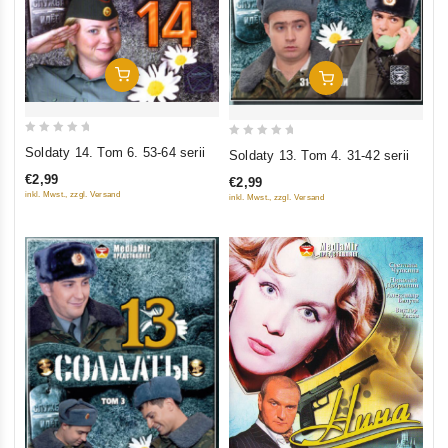
In Den Warenkorb
In Den Warenkorb
0
0
Soldaty 14. Tom 6. 53-64 serii
Soldaty 13. Tom 4. 31-42 serii
out
out
€2,99
€2,99
of
of
inkl. Mwst., zzgl. Versand
inkl. Mwst., zzgl. Versand
5
5