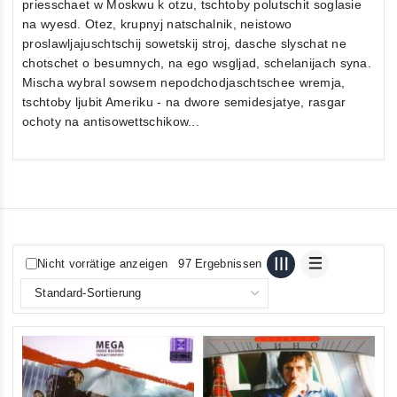
priesschaet w Moskwu k otzu, tschtoby polutschit soglasie
na wyesd. Otez, krupnyj natschalnik, neistowo
proslawljajuschtschij sowetskij stroj, dasche slyschat ne
chotschet o besumnych, na ego wsgljad, schelanijach syna.
Mischa wybral sowsem nepodchodjaschtschee wremja,
tschtoby ljubit Ameriku - na dwore semidesjatye, rasgar
ochoty na antisowettschikow...
Nicht vorrätige anzeigen
97 Ergebnissen