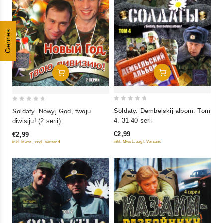
Genres
In Den Warenkorb
In Den Warenkorb
0
0
Soldaty. Dembelskij albom. Tom
Soldaty. Nowyj God, twoju
out
out
4. 31-40 serii
diwisiju! (2 serii)
of
of
€2,99
€2,99
5
5
inkl. Mwst., zzgl. Versand
inkl. Mwst., zzgl. Versand