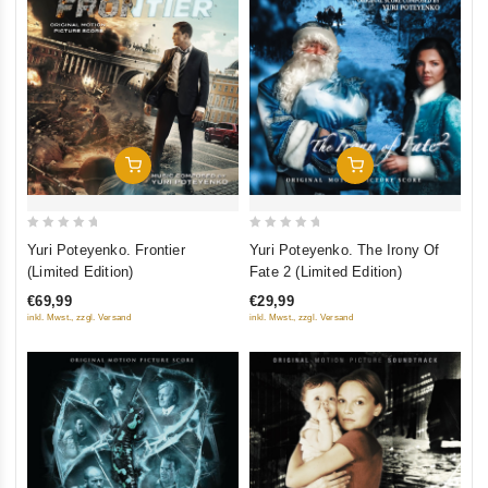
In Den Warenkorb
In Den Warenkorb
0
0
Yuri Poteyenko. Frontier
Yuri Poteyenko. The Irony Of
out
out
(Limited Edition)
Fate 2 (Limited Edition)
of
of
€69,99
€29,99
5
5
inkl. Mwst., zzgl. Versand
inkl. Mwst., zzgl. Versand