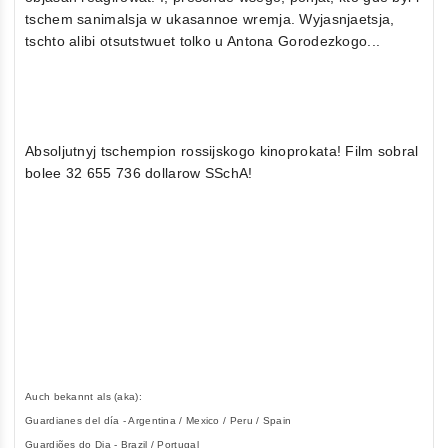
tschem sanimalsja w ukasannoe wremja. Wyjasnjaetsja,
tschto alibi otsutstwuet tolko u Antona Gorodezkogo...
Absoljutnyj tschempion rossijskogo kinoprokata! Film sobral
bolee 32 655 736 dollarow SSchA!
Auch bekannt als (aka):
Guardianes del día - Argentina / Mexico / Peru / Spain
Guardiões do Dia - Brazil / Portugal