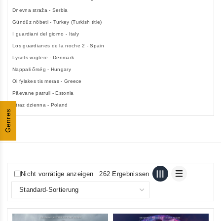
Dnevna straža - Serbia
Gündüz nöbeti - Turkey (Turkish title)
I guardiani del giorno - Italy
Los guardianes de la noche 2 - Spain
Lysets vogtere - Denmark
Nappali őrség - Hungary
Oi fylakes tis meras - Greece
Päevane patrull - Estonia
Straz dzienna - Poland
Genres
Nicht vorrätige anzeigen
262 Ergebnissen