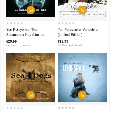
In Den Warenkorb
In Den Warenkorb
0
0
Yuri Poteyenko. The
Yuri Poteyenko. Vanechka
out
out
Salamander Key (Limited
(Limited Edition)
of
of
Edition)
€29,99
€19,99
5
5
inkl. Mwst., zzgl. Versand
inkl. Mwst., zzgl. Versand
In Den Warenkorb
In Den Warenkorb
0
0