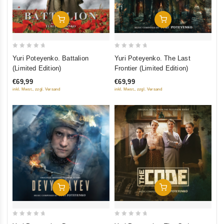
In Den Warenkorb
In Den Warenkorb
0
0
Yuri Poteyenko. Battalion
Yuri Poteyenko. The Last
out
out
(Limited Edition)
Frontier (Limited Edition)
of
of
€69,99
€69,99
5
5
inkl. Mwst., zzgl. Versand
inkl. Mwst., zzgl. Versand
In Den Warenkorb
In Den Warenkorb
0
0