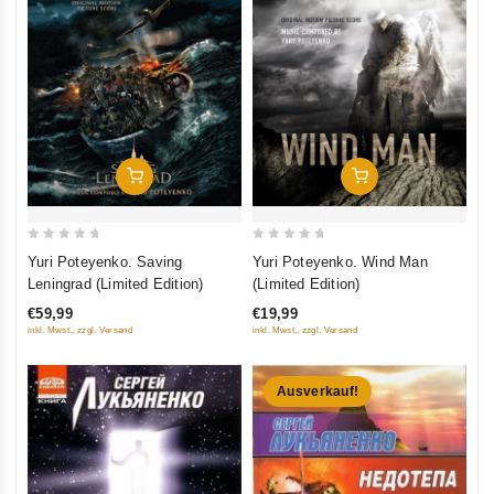
In Den Warenkorb
In Den Warenkorb
0
0
Yuri Poteyenko. Saving
Yuri Poteyenko. Wind Man
out
out
Leningrad (Limited Edition)
(Limited Edition)
of
of
€59,99
€19,99
5
5
inkl. Mwst., zzgl. Versand
inkl. Mwst., zzgl. Versand
Ausverkauf!