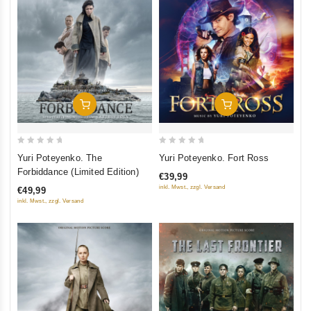
In Den Warenkorb
In Den Warenkorb
0
0
Yuri Poteyenko. Fort Ross
Yuri Poteyenko. The
out
out
Forbiddance (Limited Edition)
€39,99
of
of
inkl. Mwst., zzgl. Versand
€49,99
5
5
inkl. Mwst., zzgl. Versand