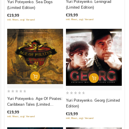
Yuri Poteyenko. Leningrad
Yuri Poteyenko. Sea Dogs
out
out
(Limited Edition)
(Limited Edition)
of
of
€39,99
€19,99
5
5
inkl. Mwst., zzgl. Versand
inkl. Mwst., zzgl. Versand
In Den Warenkorb
In Den Warenkorb
0
0
Yuri Poteyenko. Age Of Pirates:
Yuri Poteyenko. Georg (Limited
out
out
Caribbean Tales (Limited
Edition)
of
Edition)
of
€19,99
€19,99
5
5
inkl. Mwst., zzgl. Versand
inkl. Mwst., zzgl. Versand