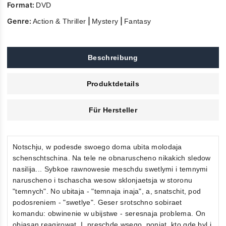
Format:
DVD
Genre:
|
|
Action & Thriller
Mystery
Fantasy
Beschreibung
Produktdetails
Für Hersteller
Notschju, w podesde swoego doma ubita molodaja
schenschtschina. Na tele ne obnaruscheno nikakich sledow
nasilija... Sybkoe rawnowesie meschdu swetlymi i temnymi
naruscheno i tschascha wesow sklonjaetsja w storonu
"temnych". No ubitaja - "temnaja inaja", a, snatschit, pod
podosreniem - "swetlye". Geser srotschno sobiraet
komandu: obwinenie w ubijstwe - seresnaja problema. On
objasan reagirowat. I, preschde wsego, ponjat, kto gde byl i