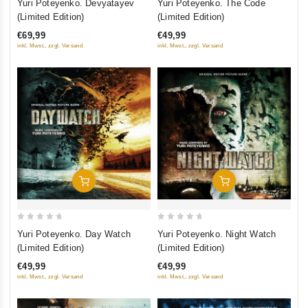
Yuri Poteyenko. Devyatayev
Yuri Poteyenko. The Code
out
out
(Limited Edition)
(Limited Edition)
of
of
€69,99
€49,99
5
5
inkl. Mwst., zzgl. Versand
inkl. Mwst., zzgl. Versand
In Den Warenkorb
In Den Warenkorb
0
0
Yuri Poteyenko. Day Watch
Yuri Poteyenko. Night Watch
out
out
(Limited Edition)
(Limited Edition)
of
of
€49,99
€49,99
5
5
inkl. Mwst., zzgl. Versand
inkl. Mwst., zzgl. Versand