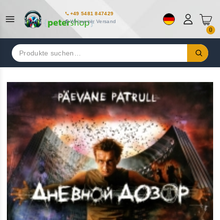
+49 5481 847429
Weltweiter Versand
0
Suchen
nach: