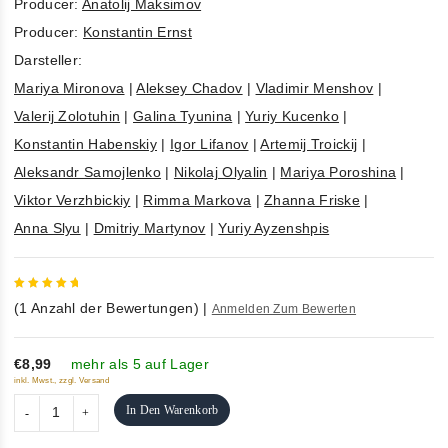
Producer:
Anatolij Maksimov
Producer:
Konstantin Ernst
Darsteller:
Mariya Mironova
|
Aleksey Chadov
|
Vladimir Menshov
|
Valerij Zolotuhin
|
Galina Tyunina
|
Yuriy Kucenko
|
Konstantin Habenskiy
|
Igor Lifanov
|
Artemij Troickij
|
Aleksandr Samojlenko
|
Nikolaj Olyalin
|
Mariya Poroshina
|
Viktor Verzhbickiy
|
Rimma Markova
|
Zhanna Friske
|
Anna Slyu
|
Dmitriy Martynov
|
Yuriy Ayzenshpis
5
out of
(
1
Anzahl der Bewertungen)
|
Anmelden Zum Bewerten
5
€8,99
mehr als 5 auf Lager
inkl. Mwst., zzgl. Versand
In Den Warenkorb