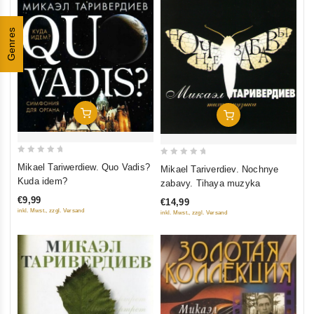
Genres
In Den Warenkorb
In Den Warenkorb
0
0
Mikael Tariwerdiew. Quo Vadis?
Mikael Tariverdiev. Nochnye
out
out
Kuda idem?
zabavy. Tihaya muzyka
of
of
€9,99
€14,99
5
5
inkl. Mwst., zzgl. Versand
inkl. Mwst., zzgl. Versand