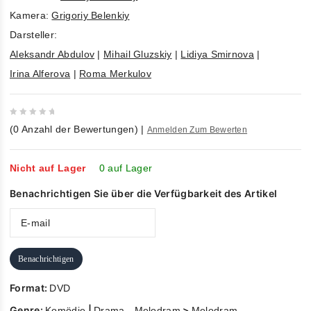
Kamera:
Grigoriy Belenkiy
Darsteller:
Aleksandr Abdulov
|
Mihail Gluzskiy
|
Lidiya Smirnova
|
Irina Alferova
|
Roma Merkulov
0
(
0
Anzahl der Bewertungen)
|
Anmelden Zum Bewerten
out
of
5
Nicht auf Lager
0 auf Lager
Benachrichtigen Sie über die Verfügbarkeit des Artikel
Benachrichtigen
Format:
DVD
Genre:
|
>
Komödie
Drama - Melodram
Melodram