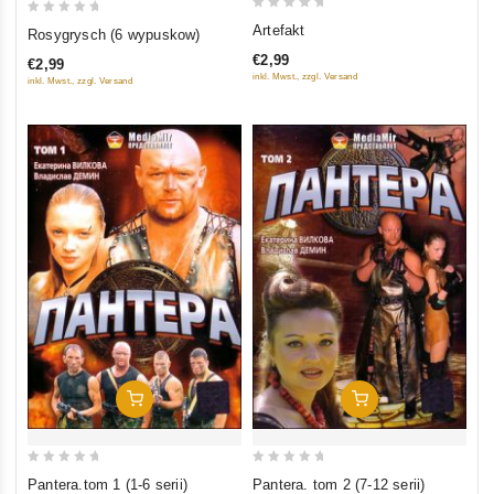
0
0
Artefakt
Rosygrysch (6 wypuskow)
out
out
€2,99
€2,99
of
of
inkl. Mwst., zzgl. Versand
inkl. Mwst., zzgl. Versand
5
5
In Den Warenkorb
In Den Warenkorb
0
0
Pantera.tom 1 (1-6 serii)
Pantera. tom 2 (7-12 serii)