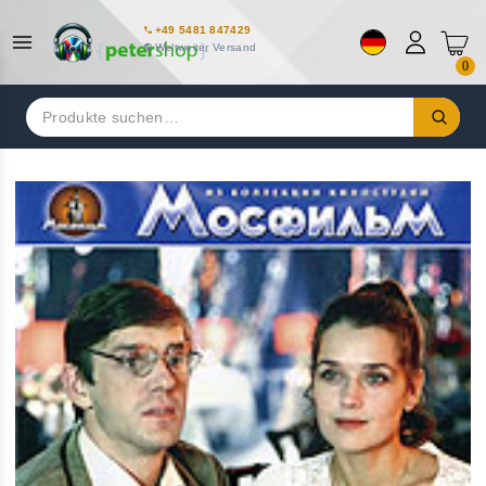
+49 5481 847429
Weltweiter Versand
0
Suchen
nach: