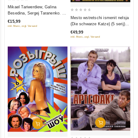
0
Mikael Tariwerdiew, Galina
out
Besedina, Sergej Taranenko. Ne
0
of
Mesto wstretschi ismenit nelsja
istschesaj
€15,99
out
(Die schwarze Katze) (5 serij) (2
5
inkl. Mwst., zzgl. Versand
of
Blu-Ray)
€49,99
5
inkl. Mwst., zzgl. Versand
In Den Warenkorb
In Den Warenkorb