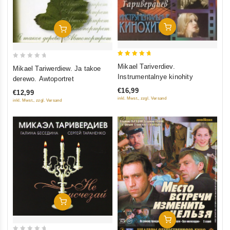
In Den Warenkorb
In Den Warenkorb
5
0
Mikael Tariverdiev.
Mikael Tariwerdiew. Ja takoe
out of 5
out
Instrumentalnye kinohity
derewo. Awtoportret
of
€16,99
€12,99
5
inkl. Mwst., zzgl. Versand
inkl. Mwst., zzgl. Versand
In Den Warenkorb
In Den Warenkorb