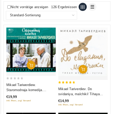
Nicht vorrätige anzeigen
126 Ergebnissen
In Den Warenkorb
In Den Warenkorb
0
Mikael Tariwerdiew.
5
out
Mikael Tariverdiev. Do
Staromodnaja komedija.
out of 5
of
svidaniya, malchiki! Tihaya
Originalnaja musyka k filmu
€19,99
5
muzyka. Retro 60-h
€14,99
inkl. Mwst., zzgl. Versand
inkl. Mwst., zzgl. Versand