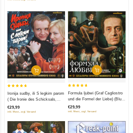
5
5
In Den Warenkorb
In Den Warenkorb
5
5
Formula ljubwi (Graf Cagliostro
Ironija sudby, ili S legkim parom
out of 5
out of 5
und die Formel der Liebe) (Blu-
( Die Ironie des Schicksals,
Ray)
oder Genieße Dein Bad!) (Blu-
€29,99
€29,99
Ray)
inkl. Mwst., zzgl. Versand
inkl. Mwst., zzgl. Versand